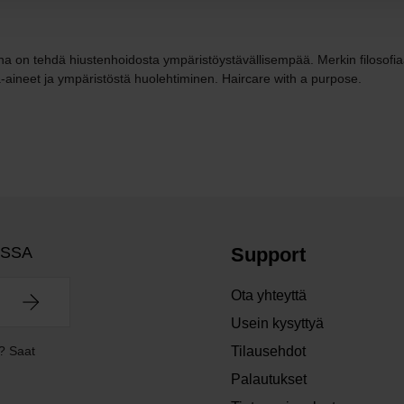
na on tehdä hiustenhoidosta ympäristöystävällisempää. Merkin filosofiaa
a-aineet ja ympäristöstä huolehtiminen. Haircare with a purpose.
OSSA
Support
Ota yhteyttä
Usein kysyttyä
? Saat
Tilausehdot
Palautukset