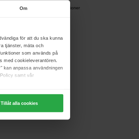
Björk
Ag Shampoo & Conditioner
Om
Value Pack
42 €
Normaali hinta 47 €
vändiga för att du ska kunna
a tjänster, mäta och
Björk
a funktioner som används på
FORMA MATT
as med cookieleverantören.
100 ml
jer" kan anpassa användningen
22 €
 Policy samt vår
Tillåt alla cookies