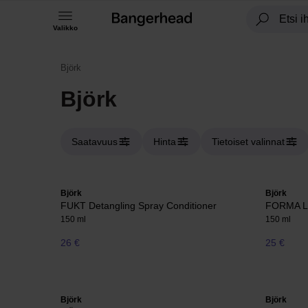
Valikko
Björk
Björk
Saatavuus
Hinta
Tietoiset valinnat
Björk
Björk
FUKT Detangling Spray Conditioner
FORMA 
150 ml
150 ml
26 €
25 €
Björk
Björk