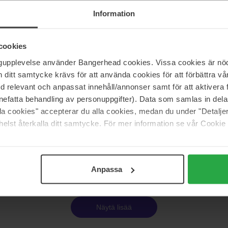
Björk
FORMA HÖJD
Information
200 ml
25 €
cookies
ngupplevelse använder Bangerhead cookies. Vissa cookies är nöd
itt samtycke krävs för att använda cookies för att förbättra vår
Björk
med relevant och anpassat innehåll/annonser samt för att aktiver
HÅRT
FORMA HÖJD
nefatta behandling av personuppgifter). Data som samlas in del
150 ml
alla cookies" accepterar du alla cookies, medan du under "Detal
Loppu varastosta
25 €
elst återkalla ditt samtycke. För mer information se vår Cookie
Sivu 1/3
Seuraava
Anpassa
Näytä lisää