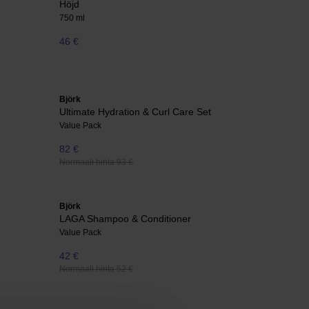
Höjd
750 ml
46 €
Björk
Ultimate Hydration & Curl Care Set
Value Pack
82 €
Normaali hinta 93 €
Björk
LAGA Shampoo & Conditioner
Value Pack
42 €
Normaali hinta 52 €