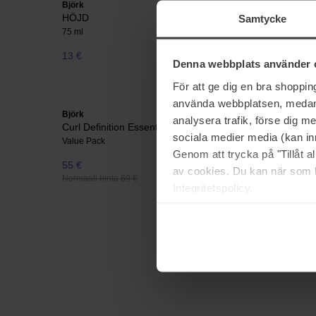
Björk
Björk
HÖJD
RENA
Samtycke
75 ml
200 ml
13 €
28 €
Denna webbplats använder 
För att ge dig en bra shoppi
använda webbplatsen, medan d
Björk
Björk
analysera trafik, förse dig 
Curl Definition Essentials Set
FORMA 
sociala medier media (kan in
Value Pack
100 ml
Genom att trycka på "Tillåt 
55 €
20 €
av cookies. Du kan när som h
Normaali hinta 69 €
Integritetspolicy.