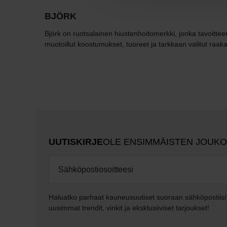
BJÖRK
Björk on ruotsalainen hiustenhoitomerkki, jonka tavoittee
muotoillut koostumukset, tuoreet ja tarkkaan valitut raak
UUTISKIRJE
OLE ENSIMMÄISTEN JOUK
Haluatko parhaat kauneusuutiset suoraan sähköpostiisi
uusimmat trendit, vinkit ja eksklusiiviset tarjoukset!