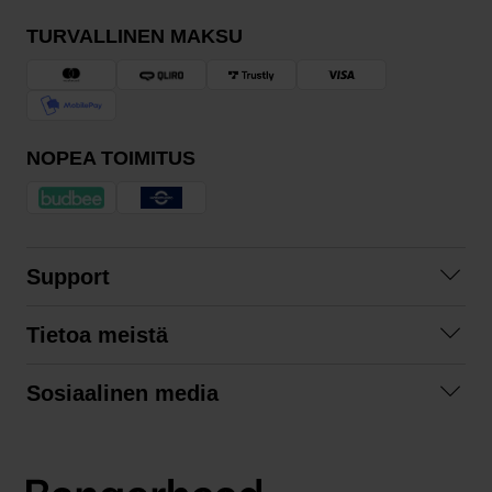
TURVALLINEN MAKSU
NOPEA TOIMITUS
Support
Ota yhteyttä
Tietoa meistä
Usein kysyttyä
Yhteistyöt
Tilausehdot
Sosiaalinen media
Kestävä kehitys
Palautukset
Facebook
Tietosuojaseloste
Instagram