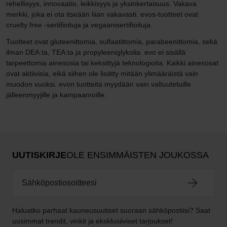
rehellisyys, innovaatio, leikkisyys ja yksinkertaisuus. Vakava
merkki, joka ei ota itseään liian vakavasti. evos-tuotteet ovat
cruelty free -sertifioituja ja vegaanisertifioituja.
Tuotteet ovat gluteenittomia, sulfaatittomia, parabeenittomia, sekä
ilman DEA:ta, TEA:ta ja propyleeniglykolia. evo ei sisällä
tarpeettomia ainesosia tai keksittyjä teknologioita. Kaikki ainesosat
ovat aktiivisia, eikä siihen ole lisätty mitään ylimääräistä vain
muodon vuoksi. evon tuotteita myydään vain valtuutetuille
jälleenmyyjille ja kampaamoille.
UUTISKIRJE
OLE ENSIMMÄISTEN JOUKOSSA
Haluatko parhaat kauneusuutiset suoraan sähköpostiisi? Saat
uusimmat trendit, vinkit ja eksklusiiviset tarjoukset!