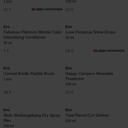
1 pcs
220 ml
21 €
Loppu varastosta
24 €
Evo
Evo
Fabuloso Platinum Blonde Color
Love Perpetua Shine Drops
Intensifying Conditioner
50 ml
30 ml
7 €
28 €
Loppu varastosta
Evo
Evo
Conrad Bristle Paddle Brush
Happy Campers Wearable
Treatment
1 pcs
200 ml
38 €
29 €
Evo
Evo
Style Shebangabang Dry Spray
Total Recoil Curl Definer
Wax
200 ml
200 ml