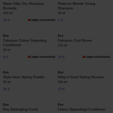
Water Killer Dry Shampoo
Platinum Blonde Toning
Brunette
Shampoo
200 ml
30 ml
29 €
Loppu varastosta
7 €
Evo
Evo
Fabuloso Colour Deposting
Fabuloso Cool Brown
Conditioner
220 ml
30 ml
8 €
Loppu varastosta
28 €
Loppu varastosta
Evo
Evo
Style Haze Styling Powder
Whip it Good Styling Mousse
50 ml
200 ml
28 €
29 €
Evo
Evo
Roy Detangling Comb
Colour Depositing Conditioner