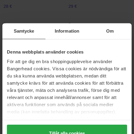
28 €
29 €
Evo
Evo
Gangsta Grip Bonding Resin Gel
Heads Will Roll Co-Wash
Samtycke
Information
Om
200 ml
300 ml
29 €
32 €
Denna webbplats använder cookies
För att ge dig en bra shoppingupplevelse använder
Evo
Evo
Buddies Hydrate
Hydrate The Therapist Calming
Bangerhead cookies. Vissa cookies är nödvändiga för att
Conditioner
500 ml
du ska kunna använda webbplatsen, medan ditt
300 ml
samtycke krävs för att använda cookies för att förbättra
53 €
29 €
våra tjänster, mäta och analysera trafik, förse dig med
Normaali hinta 59 €
relevant och anpassat innehåll/annonser samt för att
aktivera funktioner som används på sociala medier
Evo
Evo
media (kan innefatta behandling av personuppgifter).
Bruce Natural Bristle Radial
Hydrate The Therapist Calming
Brush
Shampoo
Data som samlas in delas med cookieleverantören.
Bruce Natural Bristle Radial Brush
300 ml
Genom att trycka på "Tillåt alla cookies" accepterar du
44 €
28 €
alla cookies, medan du under "Detaljer" kan anpassa
Tillåt alla cookies