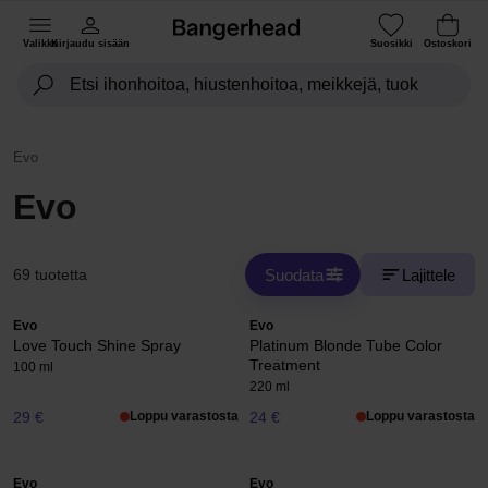
Valikko
Kirjaudu sisään
Suosikki
Ostoskori
Evo
Evo
Suodata
Lajittele
69 tuotetta
Evo
Evo
Love Touch Shine Spray
Platinum Blonde Tube Color
Treatment
100 ml
220 ml
29 €
Loppu varastosta
24 €
Loppu varastosta
Evo
Evo