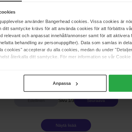
Klairs
cookies
oning Barrier Cream
Fundamental Nourishing Eye But
20 g
ngupplevelse använder Bangerhead cookies. Vissa cookies är nöd
itt samtycke krävs för att använda cookies för att förbättra vår
34 €
Normaali hinta 38 €
med relevant och anpassat innehåll/annonser samt för att aktiver
nefatta behandling av personuppgifter). Data som samlas in del
alla cookies" accepterar du alla cookies, medan du under "Detal
Klairs
elst återkalla ditt samtycke. För mer information se vår Cookie
tal Eye Awakening Gel
Perfect Duo
110 ml
41 €
nta 39 €
Normaali hinta 52 €
Anpassa
Sivu 1/3
Seuraava
Näytä lisää