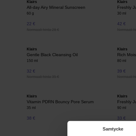
Klairs
Klairs
All-day Airy Mineral Sunscreen
Freshly J
60 g
30 ml
22 €
42 €
Normaali hinta 28 €
Normaali hi
Klairs
Klairs
Gentle Black Cleansing Oil
Rich Mois
150 ml
80 ml
32 €
39 €
Normaali hinta 35 €
Normaali hi
Klairs
Klairs
Vitamin PDRN Bouncy Pore Serum
Freshly J
35 ml
90 ml
38 €
33 €
Normaali hi
Samtycke