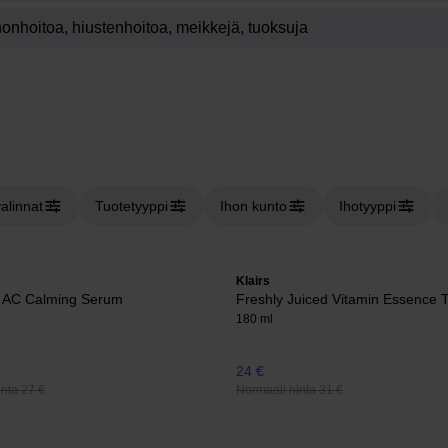
valinnat
Tuotetyyppi
Ihon kunto
Ihotyyppi
Klairs
 AC Calming Serum
Freshly Juiced Vitamin Essence 
180 ml
24 €
nta 27 €
Normaali hinta 31 €