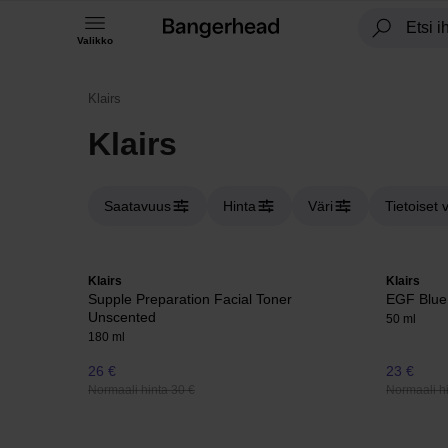
Valikko
Klairs
Klairs
Saatavuus
Hinta
Väri
Tietoiset 
Klairs
Klairs
Supple Preparation Facial Toner
EGF Blue
Unscented
50 ml
180 ml
26 €
23 €
Normaali hinta 30 €
Normaali hi