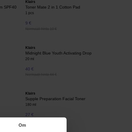
Klairs
eam SPF40
Toner Mate 2 in 1 Cotton Pad
1 pcs
9 €
Normaali hinta 10 €
Klairs
Midnight Blue Youth Activating Drop
20 ml
40 €
Normaali hinta 44 €
Klairs
Supple Preparation Facial Toner
180 ml
27 €
Normaali hinta 30 €
Om