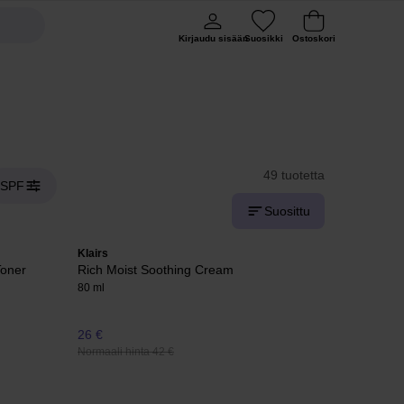
Kirjaudu sisään
Suosikki
Ostoskori
49 tuotetta
SPF
Suosittu
Klairs
Toner
Rich Moist Soothing Cream
80 ml
26 €
Normaali hinta 42 €