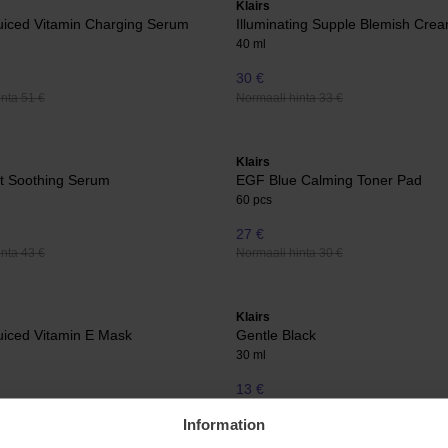
Klairs
uiced Vitamin Charging Serum
Illuminating Supple Blemish Cr
40 ml
30 €
nta 51 €
Normaali hinta 33 €
Klairs
t Soothing Serum
EGF Blue Calming Toner Pad
60 pcs
27 €
nta 43 €
Normaali hinta 30 €
Klairs
uiced Vitamin E Mask
Gentle Black
30 ml
13 €
nta 40 €
Normaali hinta 14 €
Information