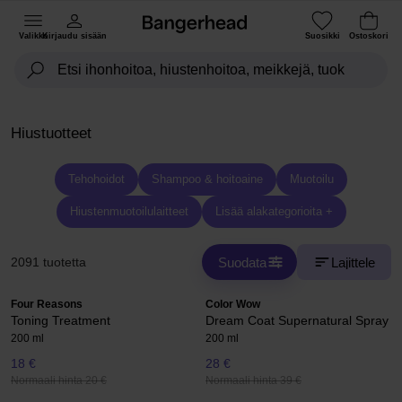
Valikko
Kirjaudu sisään
Suosikki
Ostoskori
Hiustuotteet
Tehohoidot
Shampoo & hoitoaine
Muotoilu
Hiustenmuotoilulaitteet
Lisää alakategorioita +
Suodata
Lajittele
2091 tuotetta
Four Reasons
Color Wow
Toning Treatment
Dream Coat Supernatural Spray
200 ml
200 ml
18 €
28 €
Normaali hinta 20 €
Normaali hinta 39 €