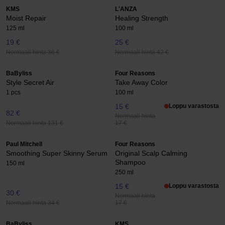
KMS
L'ANZA
Moist Repair
Healing Strength
125 ml
100 ml
19 €
25 €
Normaali hinta 36 €
Normaali hinta 42 €
BaByliss
Four Reasons
Style Secret Air
Take Away Color
1 pcs
100 ml
15 €
Loppu varastosta
82 €
Normaali hinta
Normaali hinta 131 €
17 €
Paul Mitchell
Four Reasons
Smoothing Super Skinny Serum
Original Scalp Calming
Shampoo
150 ml
250 ml
15 €
Loppu varastosta
30 €
Normaali hinta
Normaali hinta 34 €
17 €
BaByliss
KMS