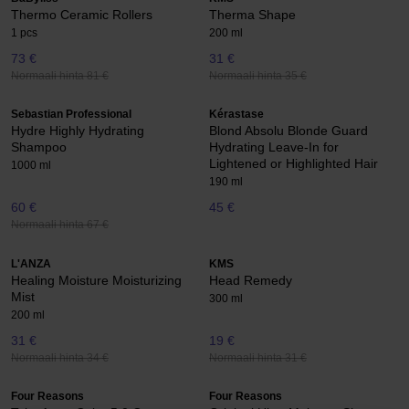
Thermo Ceramic Rollers
Therma Shape
1 pcs
200 ml
73 €
31 €
Normaali hinta 81 €
Normaali hinta 35 €
Sebastian Professional
Kérastase
Hydre Highly Hydrating
Blond Absolu Blonde Guard
Shampoo
Hydrating Leave-In for
Lightened or Highlighted Hair
1000 ml
190 ml
60 €
45 €
Normaali hinta 67 €
L'ANZA
KMS
Healing Moisture Moisturizing
Head Remedy
Mist
300 ml
200 ml
31 €
19 €
Normaali hinta 34 €
Normaali hinta 31 €
Four Reasons
Four Reasons