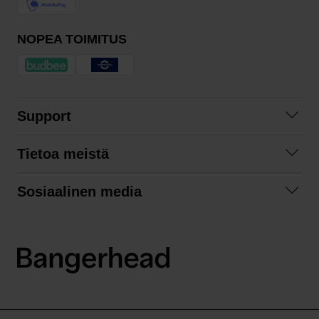
NOPEA TOIMITUS
Support
Ota yhteyttä
Tietoa meistä
Usein kysyttyä
Yhteistyöt
Tilausehdot
Sosiaalinen media
Kestävä kehitys
Palautukset
Facebook
Tietosuojaseloste
Instagram
LinkedIn