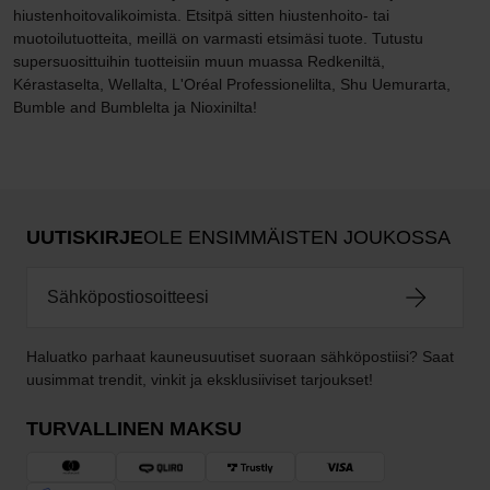
hiustenhoitovalikoimista. Etsitpä sitten hiustenhoito- tai
muotoilutuotteita, meillä on varmasti etsimäsi tuote. Tutustu
supersuosittuihin tuotteisiin muun muassa Redkeniltä,
Kérastaselta, Wellalta, L'Oréal Professionelilta, Shu Uemurarta,
Bumble and Bumblelta ja Nioxinilta!
UUTISKIRJE
OLE ENSIMMÄISTEN JOUKOSSA
Haluatko parhaat kauneusuutiset suoraan sähköpostiisi? Saat
uusimmat trendit, vinkit ja eksklusiiviset tarjoukset!
TURVALLINEN MAKSU