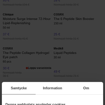
93 €
26 €
Normaali hinta 104 €
Normaali hinta 30 €
Clinique
COSRX
Moisture Surge Intense 72-Hour
The 6 Peptide Skin Booster
Lipid-Replenishing
150 ml
50 ml
37 €
25 €
Normaali hinta 41 €
Normaali hinta 31 €
COSRX
Medik8
The Peptide Collagen Hydrogel
Liquid Peptides
Eye patch
30 ml
60 pcs
30 €
Loppu varastosta
49 €
Normaali hinta
Normaali hinta 76 €
36 €
Clarins
Dermalogica
Samtycke
Information
Om
Super Restorative
Powerbright Overnight Cream
200 ml
50 ml
51 €
100 €
Denna webbplats använder cookies