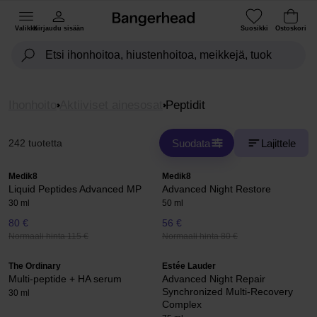
Valikko
Kirjaudu sisään
Suosikki
Ostoskori
Ihonhoito
Aktiiviset ainesosat
Peptidit
Suodata
Lajittele
242 tuotetta
Medik8
Medik8
Liquid Peptides Advanced MP
Advanced Night Restore
30 ml
50 ml
80 €
56 €
Normaali hinta 115 €
Normaali hinta 80 €
The Ordinary
Estée Lauder
Multi-peptide + HA serum
Advanced Night Repair
Synchronized Multi-Recovery
30 ml
Complex