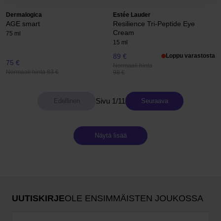
Dermalogica
Estée Lauder
AGE smart
Resilience Tri-Peptide Eye
Cream
75 ml
15 ml
89 €
Loppu varastosta
75 €
Normaali hinta
Normaali hinta 83 €
98 €
Sivu 1/11
Seuraava
Näytä lisää
UUTISKIRJE
OLE ENSIMMÄISTEN JOUKOSSA