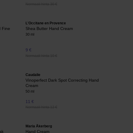
Normaali hinta 30 €
L'Occitane en Provence
 Fine
Shea Butter Hand Cream
30 ml
9 €
Normaali hinta 10 €
Caudalie
Vinoperfect Dark Spot Correcting Hand
Cream
50 ml
11 €
Normaali hinta 12 €
Maria Åkerberg
ak
Hand Cream