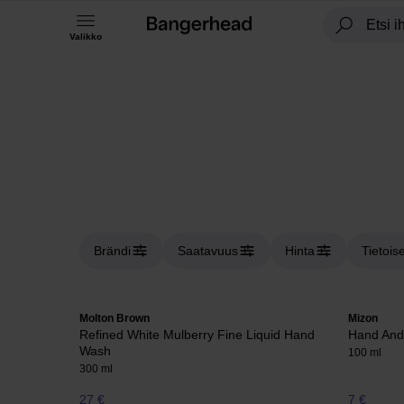
Valikko
Brändi
Saatavuus
Hinta
Tietois
Molton Brown
Mizon
Refined White Mulberry Fine Liquid Hand
Hand And
Wash
100 ml
300 ml
27 €
7 €