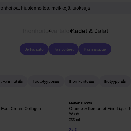
Ihonhoito
Vartalo
Kädet & Jalat
Jalkahoito
Käsivoiteet
Käsisaippua
et valinnat
Tuotetyyppi
Ihon kunto
Ihotyyppi
Molton Brown
 Foot Cream Collagen
Orange & Bergamot Fine Liquid 
Wash
300 ml
27 €