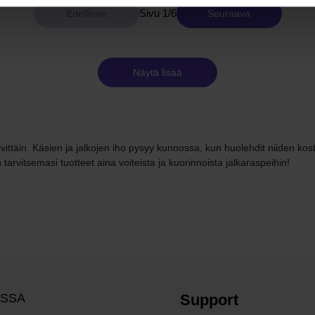
Sivu 1/6
Seuraava
Näytä lisää
päivittäin. Käsien ja jalkojen iho pysyy kunnossa, kun huolehdit niiden kos
 tarvitsemasi tuotteet aina voiteista ja kuorinnoista jalkaraspeihin!
OSSA
Support