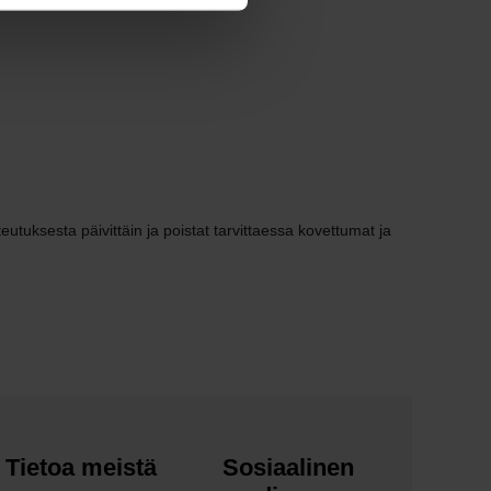
teutuksesta päivittäin ja poistat tarvittaessa kovettumat ja
Tietoa meistä
Sosiaalinen