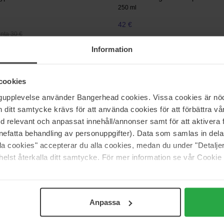
250 ml
42 €
nta 30 €
Information
Maria Åkerberg
ng & Conditioning Foot Balm
Liquid Soap Lemongrass
cookies
500 ml
ngupplevelse använder Bangerhead cookies. Vissa cookies är nöd
15 €
Loppu 
itt samtycke krävs för att använda cookies för att förbättra vår
nta 36 €
Normaali hinta 19 €
med relevant och anpassat innehåll/annonser samt för att aktiver
nefatta behandling av personuppgifter). Data som samlas in del
own
L'Occitane en Provence
alla cookies" accepterar du alla cookies, medan du under "Detal
hite Mulberry Fine Liquid Hand
Karité Liquid Hand Soap Lavende
elst återkalla ditt samtycke. För mer information se vår Cookie
500 ml
27 €
nta 32 €
Normaali hinta 30 €
Anpassa