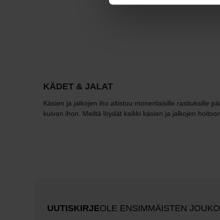
KÄDET & JALAT
Käsien ja jalkojen iho altistuu monenlaisille rasituksille 
kuivan ihon. Meiltä löydät kaikki käsien ja jalkojen hoitoon
UUTISKIRJE
OLE ENSIMMÄISTEN JOUK