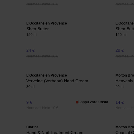
Normaali hinta 30 €
Normaali hi
L'Occitane en Provence
L'Occitane
Shea Butter
Shea Butt
150 ml
150 ml
24 €
29 €
Normaali hinta 30 €
Normaali hi
L'Occitane en Provence
Molton Br
Verveine (Verbena) Hand Cream
Heavenly
30 ml
40 ml
9 €
Loppu varastosta
14 €
Normaali hinta 10 €
Normaali hi
Clarins
Molton Br
Hand & Nail Treatment Cream
Coastal 