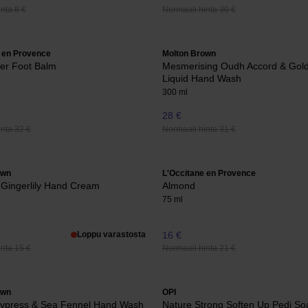
nta 8 €
Normaali hinta 30 €
 en Provence
Molton Brown
er Foot Balm
Mesmerising Oudh Accord & Gold
Liquid Hand Wash
300 ml
28 €
nta 32 €
Normaali hinta 31 €
own
L'Occitane en Provence
 Gingerlily Hand Cream
Almond
75 ml
Loppu varastosta
16 €
nta 15 €
Normaali hinta 21 €
own
OPI
Cypress & Sea Fennel Hand Wash
Nature Strong Soften Up Pedi So