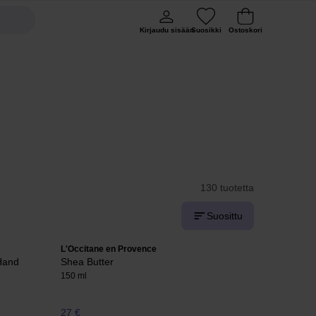
Kirjaudu sisään
Suosikki
Ostoskori
130 tuotetta
Suosittu
L'Occitane en Provence
Hand
Shea Butter
150 ml
27 €