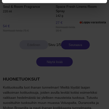
Babor
Clean
Soul & Room Fragrance
Space Fresh Linens Room
Spray
220 ml
142 g
27 €
Loppu varastosta
54 €
Normaali hinta
Normaali hinta 75 €
30 €
Sivu 1/5
Seuraava
Näytä lisää
HUONETUOKSUT
Kotituoksuilla luot ihanan tunnelman! Meiltä löydät laajan
valikoiman kotituoksuja, joiden avulla levität kotiisi esimerkiksi
raikkaan hedelmäistä tai ylellisen mausteista tuoksua. Tutustu
suosittuihin tuoksuihin muun muassa Voluspalta, Durancelta ja
Molton Brownilta ja nauti ihanan kodikkaasta tunnelmasta.