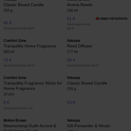
Classic Boxed Candle
Aroma Reeds
255 g
150 ml
61 €
Loppu varastosta
45 €
Normaali hinta
Normaali hinta 50 €
68 €
Comfort Zone
Voluspa
Tranquillity Home Fragrance
Reed Diffuser
500 ml
177 ml
70 €
49 €
Normaali hinta 87 €
Normaali hinta 54 €
Comfort Zone
Voluspa
Tranquillity Fragrance Sticks for
Classic Boxed Candle
Home Fragrance
255 g
10 pcs
6 €
53 €
Normaali hinta 7 €
Molton Brown
Voluspa
Mesmerising Oudh Accord &
Gilt Pomander & Hinoki
Gold Aroma Reeds