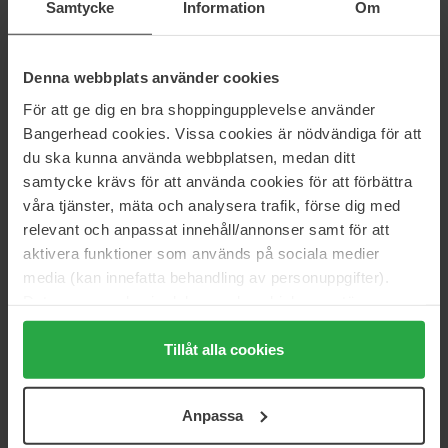
Samtycke
Information
Om
Normaali hinta 45 €
Molton Brown
Babor
Denna webbplats använder cookies
Signature Candle
Soul & Room Fragrance
190 g
250 ml
För att ge dig en bra shoppingupplevelse använder
54 €
Loppu varastosta
Bangerhead cookies. Vissa cookies är nödvändiga för att
63 €
Normaali hinta
du ska kunna använda webbplatsen, medan ditt
Normaali hinta 75 €
60 €
samtycke krävs för att använda cookies för att förbättra
Voluspa
Voluspa
våra tjänster, mäta och analysera trafik, förse dig med
Ultrasonic Diffuser Fragrance Oil
Santal Vanille Candle
relevant och anpassat innehåll/annonser samt för att
15 ml
255 g
aktivera funktioner som används på sociala medier
32 €
44 €
media (kan innefatta behandling av personuppgifter).
Normaali hinta 36 €
Normaali hinta 52 €
Data som samlas in delas med cookieleverantören.
Genom att trycka på "Tillåt alla cookies" accepterar du
Voluspa
Maria Åkerberg
Mini Tin Candle
Air Freshener
alla cookies, medan du under "Detaljer" kan anpassa
Tillåt alla cookies
113 g
125 ml
användningen av cookies. Du kan när som helst återkalla
18 €
13 €
ditt samtycke. För mer information se vår Cookie Policy
Anpassa
Normaali hinta 20 €
Normaali hinta 16 €
samt vår Integritetspolicy.