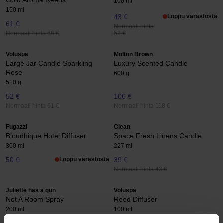
100 ml
150 ml
43 €
Loppu varastosta
61 €
Normaali hinta
Normaali hinta 68 €
52 €
Voluspa
Molton Brown
Large Jar Candle Sparkling
Luxury Scented Candle
Rose
600 g
510 g
52 €
106 €
Normaali hinta 61 €
Normaali hinta 118 €
Fugazzi
Clean
B'oudhique Hotel Diffuser
Space Fresh Linens Candle
300 ml
227 ml
50 €
Loppu varastosta
39 €
Normaali hinta 43 €
Juliette has a gun
Voluspa
Not A Room Spray
Reed Diffuser
200 ml
100 ml
55 €
41 €