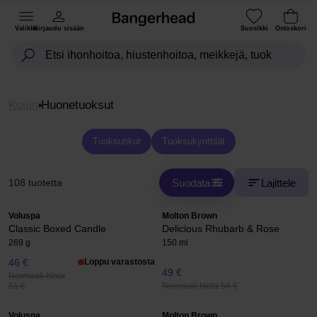
Valikko
Kirjaudu sisään
Suosikki
Ostoskori
Kotiin
Huonetuoksut
Tuoksutikut
Tuoksukynttilät
Suodata
Lajittele
108 tuotetta
Voluspa
Molton Brown
Classic Boxed Candle
Delicious Rhubarb & Rose
269 g
150 ml
46 €
Loppu varastosta
49 €
Normaali hinta
Normaali hinta 54 €
51 €
Voluspa
Molton Brown