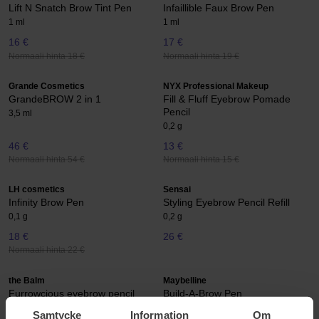
Lift N Snatch Brow Tint Pen
Infaillible Faux Brow Pen
1 ml
1 ml
16 €
17 €
Normaali hinta 18 €
Normaali hinta 19 €
Grande Cosmetics
NYX Professional Makeup
GrandeBROW 2 in 1
Fill & Fluff Eyebrow Pomade
Pencil
3,5 ml
0,2 g
46 €
13 €
Normaali hinta 54 €
Normaali hinta 15 €
LH cosmetics
Sensai
Infinity Brow Pen
Styling Eyebrow Pencil Refill
0,1 g
0,2 g
18 €
26 €
Normaali hinta 22 €
the Balm
Maybelline
Furrowcious eyebrow pencil
Build-A-Brow Pen
Furrowcious eyebrow pencil
1 pcs
Samtycke
Information
Om