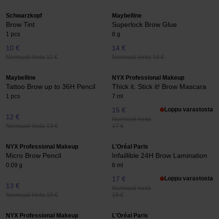
Schwarzkopf
Maybelline
Brow Tint
Superlock Brow Glue
1 pcs
8 g
10 €
14 €
Normaali hinta 11 €
Normaali hinta 16 €
Maybelline
NYX Professional Makeup
Tattoo Brow up to 36H Pencil
Thick it. Stick it! Brow Mascara
1 pcs
7 ml
15 €
Loppu varastosta
12 €
Normaali hinta
Normaali hinta 13 €
17 €
NYX Professional Makeup
L'Oréal Paris
Micro Brow Pencil
Infaillible 24H Brow Lamination
0.09 g
6 ml
17 €
Loppu varastosta
13 €
Normaali hinta
Normaali hinta 15 €
19 €
NYX Professional Makeup
L'Oréal Paris