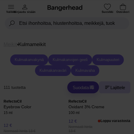
Valikko
Kirjaudu sisään
Suosikki
Ostoskori
Meikit
Kulmameikit
Kulmakarvakynä
Kulmakarvojen geeli
Kulmapuuteri
Kulmakarvaväri
Kulmavaha
Suodata
Lajittele
111 tuotetta
RefectoCil
RefectoCil
Eyebrow Color
Oxidant 3% Creme
15 ml
100 ml
12 €
Loppu varastosta
12 €
Normaali hinta
Normaali hinta 13 €
13 €