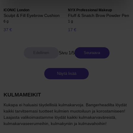
ICONIC London
NYX Professional Makeup
Sculpt & Fill Eyebrow Cushion
Fluff & Snatch Brow Powder Pen
6 g
1 g
37 €
17 €
Sivu 1/5
Seuraava
Näytä lisää
KULMAMEIKIT
Kukapa ei haluaisi täydellisiä kulmakarvoja. Bangerheadilta löydät
kaikki tarvitsemasi tuotteet kulmien muotoiluun ja korostamiseen!
Laajasta valikoimastamme löydät kaikki kulmakarvaväreistä,
kulmakarvaseerumeihin, kulmakyniin ja kulmavahoihin!