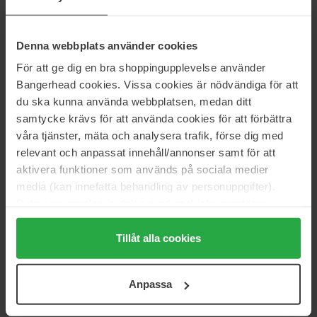
20 €
Loppu varastosta
17 €
Normaali hinta
Normaali hinta 19 €
22 €
Denna webbplats använder cookies
Babor
RefectoCil
För att ge dig en bra shoppingupplevelse använder
Clear Eyebrow Fixing Gel
Eye Protection Papers
Bangerhead cookies. Vissa cookies är nödvändiga för att
3 ml
1 pcs
du ska kunna använda webbplatsen, medan ditt
25 €
Loppu varastosta
9 €
samtycke krävs för att använda cookies för att förbättra
Normaali hinta
Normaali hinta 9 €
28 €
våra tjänster, mäta och analysera trafik, förse dig med
relevant och anpassat innehåll/annonser samt för att
Maybelline
RefectoCil
aktivera funktioner som används på sociala medier
Brow Fast Sculpt
Oxidant 3% Liquid
media (kan innefatta behandling av personuppgifter).
3,5 ml
100 ml
Data som samlas in delas med cookieleverantören.
12 €
9 €
Genom att trycka på "Tillåt alla cookies" accepterar du
Normaali hinta 13 €
Normaali hinta 9 €
alla cookies, medan du under "Detaljer" kan anpassa
Tillåt alla cookies
Lumene
IDUN Minerals
användningen av cookies. Du kan när som helst återkalla
Longwear Eyebrow Definer
Perfect Eyebrows
ditt samtycke. För mer information se vår Cookie Policy
0,1 g
5.5 ml
Anpassa
samt vår Integritetspolicy.
12 €
18 €
Normaali hinta 16 €