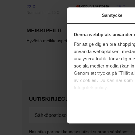
22 €
Loppu varastosta
25 €
Normaali hinta 25 €
Normaali hi
Samtycke
MEIKKIPEILIT
Denna webbplats använder 
Hyvästä meikkauspeilistä näet tarkasti, mitä teet. Meiltä
För att ge dig en bra shoppi
använda webbplatsen, medan d
analysera trafik, förse dig 
sociala medier media (kan in
Genom att trycka på "Tillåt 
av cookies. Du kan när som h
Integritetspolicy.
UUTISKIRJE
OLE ENSIMMÄISTEN JOUK
Haluatko parhaat kauneusuutiset suoraan sähköpostiisi