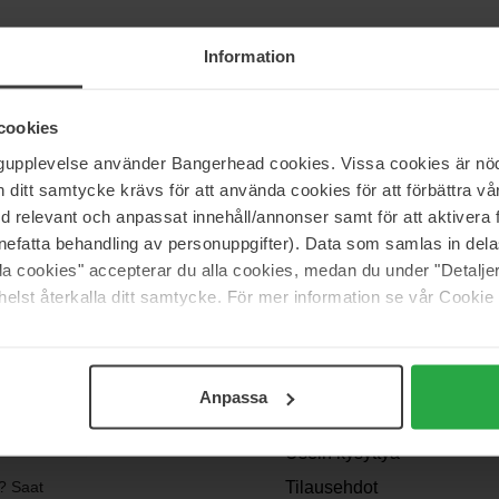
nta 27 €
Information
cookies
 löydät valikoiman laadukkaita peilejä, joiden avulla meikkaaminen suju
ngupplevelse använder Bangerhead cookies. Vissa cookies är nöd
itt samtycke krävs för att använda cookies för att förbättra vår
med relevant och anpassat innehåll/annonser samt för att aktiver
nefatta behandling av personuppgifter). Data som samlas in del
alla cookies" accepterar du alla cookies, medan du under "Detal
elst återkalla ditt samtycke. För mer information se vår Cookie
OSSA
Support
Anpassa
Ota yhteyttä
Usein kysyttyä
? Saat
Tilausehdot