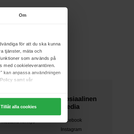
Om
u entistä helpommin!
vändiga för att du ska kunna
a tjänster, mäta och
a funktioner som används på
as med cookieleverantören.
jer" kan anpassa användningen
 Policy samt vår
Tietoa meistä
Sosiaalinen
media
Tillåt alla cookies
Yhteistyöt
Facebook
Kestävä kehitys
Instagram