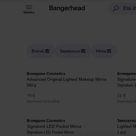
Valikko
Brändi
Saatavuus
Hinta
Browgame Cosmetics
Browgame
Advanced Original Lighted Makeup Mirror
Signature
580 g
Signature 1
79 €
11 €
Normaali hinta 88 €
Normaali hi
Browgame Cosmetics
Tweezerm
Signature LED Pocket Mirror
Lighted M
Signature LED Pocket Mirror
1 pcs