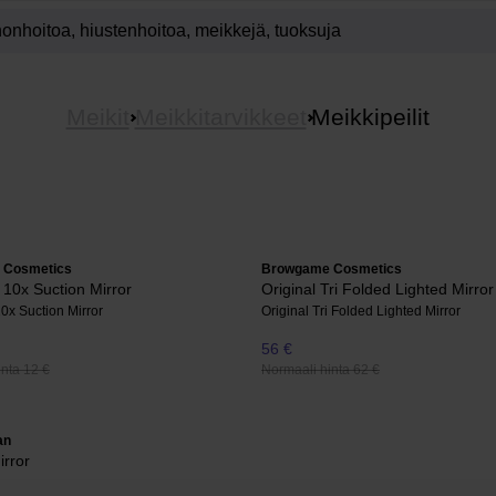
Meikit
Meikkitarvikkeet
Meikkipeilit
 Cosmetics
Browgame Cosmetics
 10x Suction Mirror
Original Tri Folded Lighted Mirror
0x Suction Mirror
Original Tri Folded Lighted Mirror
56 €
nta 12 €
Normaali hinta 62 €
an
irror