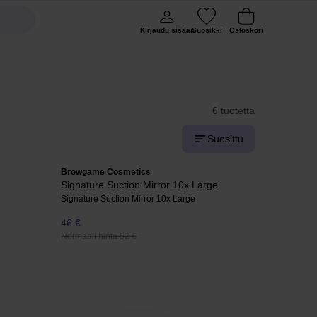
Kirjaudu sisään
Suosikki
Ostoskori
6 tuotetta
Suosittu
Browgame Cosmetics
Signature Suction Mirror 10x Large
Signature Suction Mirror 10x Large
46 €
Normaali hinta 52 €