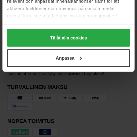
relevant och anpassat innehåll/annonser samt för att
aktivera funktioner som används på sociala medier
media (kan innefatta behandling av personuppgifter).
Data som samlas in delas med cookieleverantören.
Genom att trycka på "Tillåt alla cookies" accepterar du
UUTISKIRJE
OLE ENSIMMÄISTEN JOUKOSSA
alla cookies, medan du under "Detaljer" kan anpassa
Tillåt alla cookies
användningen av cookies. Du kan när som helst återkalla
ditt samtycke. För mer information se vår Cookie Policy
Anpassa
samt vår Integritetspolicy.
Haluatko parhaat kauneusuutiset suoraan sähköpostiisi? Saat
uusimmat trendit, vinkit ja eksklusiiviset tarjoukset!
TURVALLINEN MAKSU
NOPEA TOIMITUS