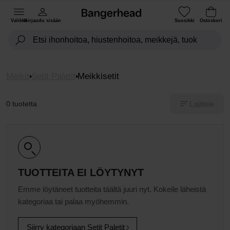
Valikko
Kirjaudu sisään
Suosikki
Ostoskori
Meikit
Setit Paletit
Meikkisetit
Lajittele
0 tuotetta
TUOTTEITA EI LÖYTYNYT
Emme löytäneet tuotteita täältä juuri nyt. Kokeile läheistä
kategoriaa tai palaa myöhemmin.
Siirry kategoriaan Setit Paletit