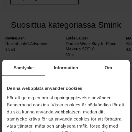
Suosittua kategoriassa Smink
RevitaLash
Estée Lauder
MA
RevitaLash® Advanced
Double Wear Stay-In-Place
Ski
Makeup SPF10
3.5 ml
4,5
30 ml
134 €
52 €
29
Samtycke
Information
Om
Normaali hinta 149 €
Normaali hinta 58 €
Nor
MEIKKISETIT
Denna webbplats använder cookies
För att ge dig en bra shoppingupplevelse använder
Kauneustuotteet ovat lahjoja jotka eivät varmasti jää käyttämättä!
Bangerhead cookies. Vissa cookies är nödvändiga för att
Bangerheadilta löydät laajan valikoiman yllellisiä ja suosittuja
lahjasettejä, jotka ilahduttavat varmasti saajaansa. Settien joukosta
du ska kunna använda webbplatsen, medan ditt
löydät suositut ihonhoito-, hiustenhoito- ja meikkituotteilta monilta
samtycke krävs för att använda cookies för att förbättra
suosituilta tuotemerkeiltä, kuten Dermalogica, Kérastase, NYX,
våra tjänster, mäta och analysera trafik, förse dig med
Gucci ja Estée Lauder.