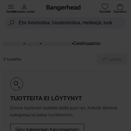
Valikko
Kirjaudu sisään
Suosikki
Ostoskori
Ihonhoito
Kasvot
Kasvonaamiot
Geelinaamio
Lajittele
0 tuotetta
TUOTTEITA EI LÖYTYNYT
Emme löytäneet tuotteita täältä juuri nyt. Kokeile läheistä
kategoriaa tai palaa myöhemmin.
Siirry kategoriaan Kasvonaamiot