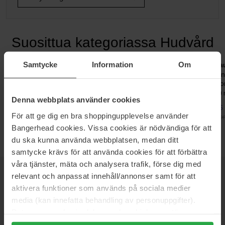
Suosittua kategoriassa Hudvård
Samtycke
Information
Om
Dermalogica
Clarins
Cau
Daily Microfoliant - Peeling
Double Serum Hydric + Lipidic
Vi
system
Co
74 g
50 ml
30 
Denna webbplats använder cookies
65 €
83 €
36
För att ge dig en bra shoppingupplevelse använder
Normaali hinta 84 €
Normaali hinta 134 €
Nor
Bangerhead cookies. Vissa cookies är nödvändiga för att
du ska kunna använda webbplatsen, medan ditt
samtycke krävs för att använda cookies för att förbättra
våra tjänster, mäta och analysera trafik, förse dig med
relevant och anpassat innehåll/annonser samt för att
UUTISKIRJE
OLE ENSIMMÄISTEN JOUKOSSA
aktivera funktioner som används på sociala medier
media (kan innefatta behandling av personuppgifter).
Data som samlas in delas med cookieleverantören.
Genom att trycka på "Tillåt alla cookies" accepterar du