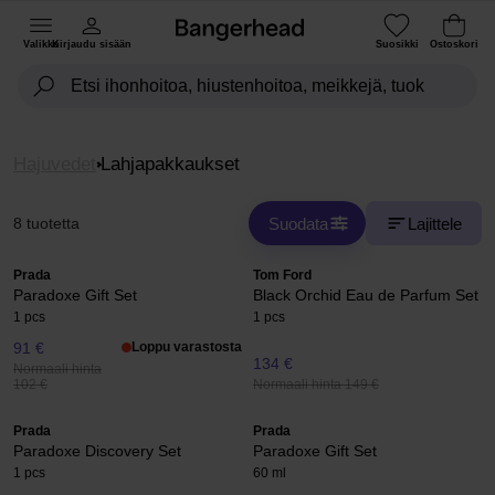
Valikko
Kirjaudu sisään
Suosikki
Ostoskori
Hajuvedet
Lahjapakkaukset
Suodata
Lajittele
8 tuotetta
Prada
Tom Ford
Paradoxe Gift Set
Black Orchid Eau de Parfum Set
1 pcs
1 pcs
91 €
Loppu varastosta
134 €
Normaali hinta
Normaali hinta 149 €
102 €
Prada
Prada
Paradoxe Discovery Set
Paradoxe Gift Set
1 pcs
60 ml