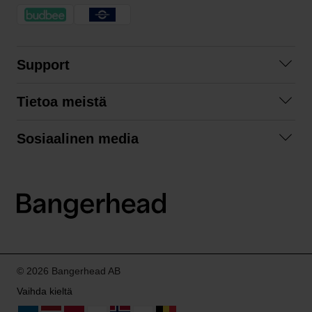
Support
Ota yhteyttä
Tietoa meistä
Usein kysyttyä
Yhteistyöt
Tilausehdot
Sosiaalinen media
Kestävä kehitys
Palautukset
Facebook
Tietosuojaseloste
Instagram
LinkedIn
© 2026 Bangerhead AB
Vaihda kieltä