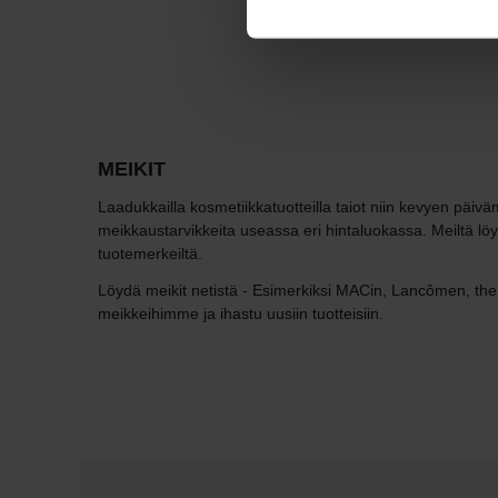
MEIKIT
Laadukkailla kosmetiikkatuotteilla taiot niin kevyen päi
meikkaustarvikkeita useassa eri hintaluokassa. Meiltä löydä
tuotemerkeiltä.
Löydä meikit netistä - Esimerkiksi MACin, Lancômen, the
meikkeihimme ja ihastu uusiin tuotteisiin.