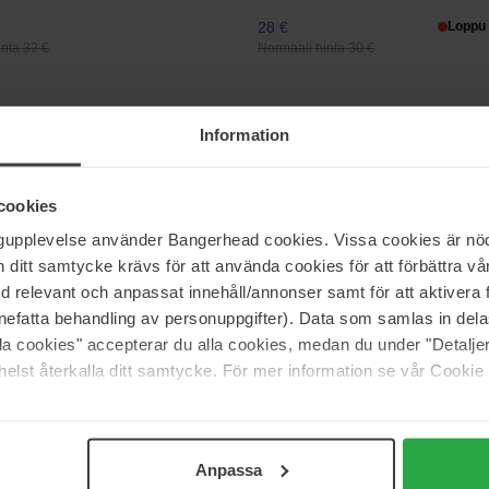
28 €
Loppu 
nta 32 €
Normaali hinta 30 €
smetics
Estée Lauder
Information
ASH-MD
Double Wear Stay-In-Place Conc
12 ml
36 €
cookies
inta 141 €
Normaali hinta 40 €
ngupplevelse använder Bangerhead cookies. Vissa cookies är nöd
itt samtycke krävs för att använda cookies för att förbättra vår
ssional Makeup
Clarins
med relevant och anpassat innehåll/annonser samt för att aktiver
ie Liner Stain
Skin Illusion Full Coverage
nefatta behandling av personuppgifter). Data som samlas in del
30 ml
alla cookies" accepterar du alla cookies, medan du under "Detal
elst återkalla ditt samtycke. För mer information se vår Cookie
48 €
nta 14 €
Normaali hinta 58 €
Anpassa
Sivu 1/81
Seuraava