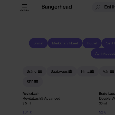
Valikko
Silmat
Meikkitarvikkeet
Huulet
Setit 
Aurinkopuute
Brändi
Saatavuus
Hinta
Väri
SPF
RevitaLash
Estée Lau
RevitaLash® Advanced
Double W
3.5 ml
30 ml
134 €
52 €