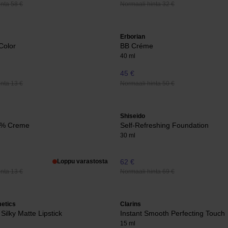
nta 58 €
Normaali hinta 32 €
Erborian
Color
BB Créme
40 ml
45 €
nta 13 €
Normaali hinta 50 €
Shiseido
3% Creme
Self-Refreshing Foundation
30 ml
Loppu varastosta
62 €
nta 13 €
Normaali hinta 69 €
etics
Clarins
Silky Matte Lipstick
Instant Smooth Perfecting Touch
15 ml