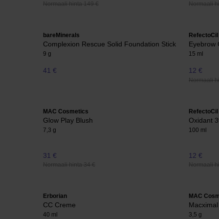
Normaali hinta 149 €
Normaali hi
bareMinerals
RefectoCil
Complexion Rescue Solid Foundation Stick
Eyebrow 
9 g
15 ml
41 €
12 €
Normaali hi
MAC Cosmetics
RefectoCil
Glow Play Blush
Oxidant 
7,3 g
100 ml
31 €
12 €
Normaali hinta 34 €
Normaali hi
Erborian
MAC Cosm
CC Creme
Macximal 
40 ml
3,5 g