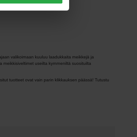
aajaan valikoimaan kuuluu laadukkaita meikkejä ja
ja meikkisiveltimet useilta kymmeniltä suosituilta
tut tuotteet ovat vain parin klikkauksen päässä! Tutustu