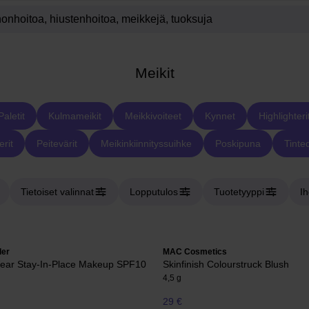
Meikit
Paletit
Kulmameikit
Meikkivoiteet
Kynnet
Highlighteri
rit
Peitevärit
Meikinkiinnityssuihke
Poskipuna
Tinte
Tietoiset valinnat
Lopputulos
Tuotetyyppi
I
der
MAC Cosmetics
ear Stay-In-Place Makeup SPF10
Skinfinish Colourstruck Blush
4,5 g
29 €