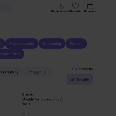
Kirjaudu sisään
Suosikki
Ostoskori
t
Pohjustusvoide
Contouring
Puuterit
d moisturizer
1940 tuotetta
hon kunto
Ihotyyppi
Suosittu
Clarins
Double Serum Foundation
30 ml
56 €