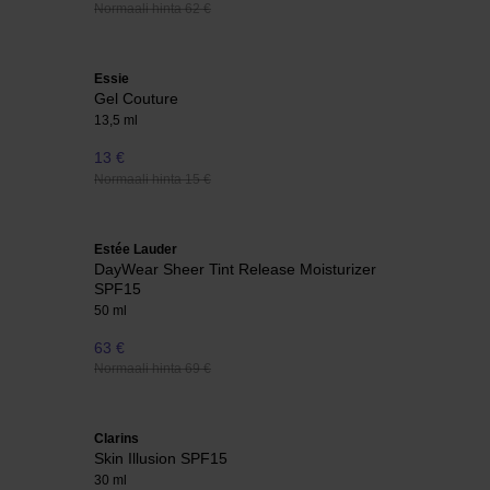
Normaali hinta 62 €
Essie
Gel Couture
13,5 ml
13 €
Normaali hinta 15 €
Estée Lauder
DayWear Sheer Tint Release Moisturizer
SPF15
50 ml
63 €
Normaali hinta 69 €
Clarins
Skin Illusion SPF15
30 ml