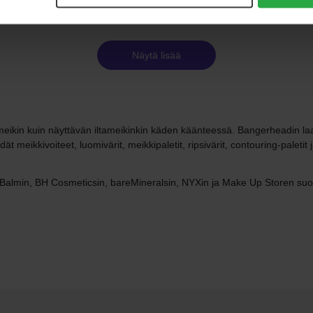
Näytä lisää
vämeikin kuin näyttävän iltameikinkin käden käänteessä. Bangerheadin l
t meikkivoiteet, luomivärit, meikkipaletit, ripsivärit, contouring-paletit 
Balmin, BH Cosmeticsin, bareMineralsin, NYXin ja Make Up Storen suosi