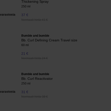
Thickening Spray
250 ml
varastosta
37 €
Normaali hinta 41 €
Bumble and bumble
Bb. Curl Defining Cream Travel size
60 ml
21 €
Normaali hinta 24 €
Bumble and bumble
Bb. Curl Reactivator
250 ml
varastosta
31 €
Normaali hinta 38 €