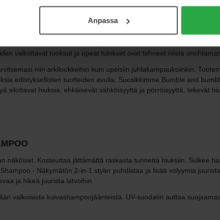
Anpassa
taisivat heidän odotuksena ja loisivat loistavia tuloksia ammattitasoise
ikille mahdollisuus loistaa hiustyypistä huolimatta! Tietoa Bumble an
den valloittavat tuoksut ja upeat tulokset ovat tehneet niistä unohtam
vitsemasi niin arkilookkeihin kuin upeisiin juhlakampauksiinkin. Tuote
sia edistyksellisten tuotteiden avulla. Suosikkimme Bumble and bumble 
ljyä silottavat hiuksia, ehkäisevät sähköisyyttä ja pörröisyyttä, tekevät
AMPOO
köiset. Kosteuttaa jättämättä raskasta tunnetta hiuksiin. Sulkee haar
hampoo - Näkymätön 2-in-1 styler puhdistaa ja lisää volyymia juurista 
a ja hikeä juurista latvoihin.
äkään valkoisista kuivashampoojäänteistä. UV-suodatin auttaa suojaamaan