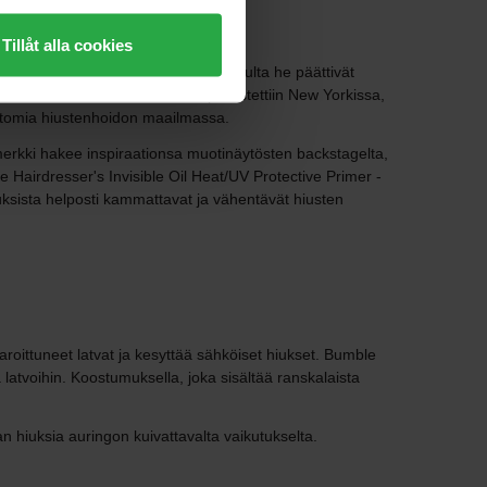
Tillåt alla cookies
en hiustenhoitoon ja muotoiluun. Lopulta he päättivät
d bumblesta Bumble and bumble perustettiin New Yorkissa,
attomia hiustenhoidon maailmassa.
merkki hakee inspiraationsa muotinäytösten backstagelta,
Hairdresser's Invisible Oil Heat/UV Protective Primer -
 hiuksista helposti kammattavat ja vähentävät hiusten
oittuneet latvat ja kesyttää sähköiset hiukset. Bumble
latvoihin. Koostumuksella, joka sisältää ranskalaista
 hiuksia auringon kuivattavalta vaikutukselta.