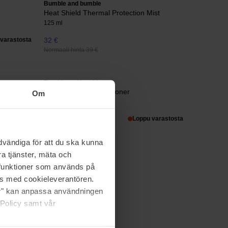
Bumble and bumble
Heat Shield Thermal Protection Mist
125 ml
varastosta
32 €
Normaali hinta 39 €
Bumble and bumble
Bb. Curl 3-in-1 Conditioner
Om
200 ml
37 €
Loppu varastosta
Normaali hinta 41 €
vändiga för att du ska kunna
a tjänster, mäta och
a funktioner som används på
as med cookieleverantören.
jer" kan anpassa användningen
 Policy samt vår