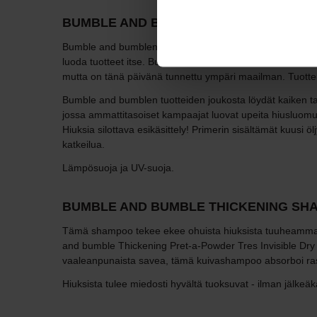
BUMBLE AND BUMBLE
Bumble and bumblen kehittäjät etsivät tuotteita, jotka koh
luoda tuotteet itse. Bumble and Bumble visio on antaa ka
mutta on tänä päivänä tunnettu ympäri maailman. Tuottei
Bumble and bumblen tuotteiden joukosta löydät kaiken tar
jossa ammattitasoiset kampaajat luovat upeita hiusluomuk
Hiuksia silottava esikäsittely! Primerin sisältämät kuusi ö
katkeilua.
Lämpösuoja ja UV-suoja.
BUMBLE AND BUMBLE THICKENING SH
Tämä shampoo tekee ekee ohuista hiuksista tuuheamman nä
and bumble Thickening Pret-a-Powder Tres Invisible Dry S
vaaleanpunaista savea, tämä kuivashampoo absorboi rasva
Hiuksista tulee miedosti hyvältä tuoksuvat - ilman jälke