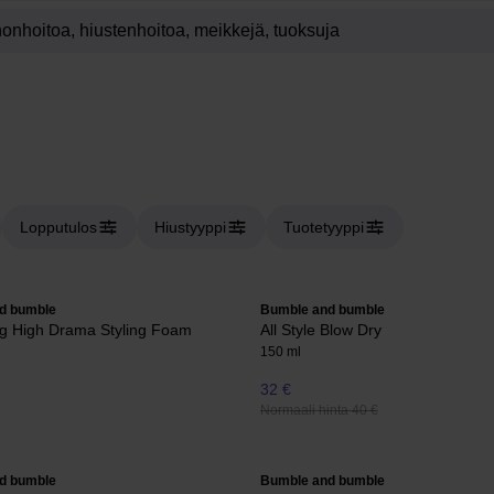
Lopputulos
Hiustyyppi
Tuotetyyppi
d bumble
Bumble and bumble
ng High Drama Styling Foam
All Style Blow Dry
150 ml
32 €
Normaali hinta 40 €
d bumble
Bumble and bumble