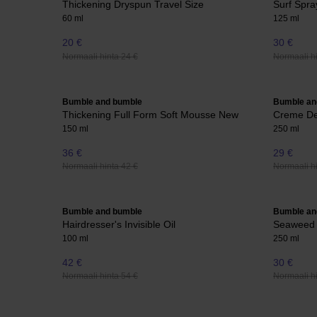
Thickening Dryspun Travel Size
Surf Spra
60 ml
125 ml
20 €
30 €
Normaali hinta 24 €
Normaali hi
Bumble and bumble
Bumble an
Thickening Full Form Soft Mousse New
Creme De
150 ml
250 ml
36 €
29 €
Normaali hinta 42 €
Normaali hi
Bumble and bumble
Bumble an
Hairdresser's Invisible Oil
Seaweed
100 ml
250 ml
42 €
30 €
Normaali hinta 54 €
Normaali hi