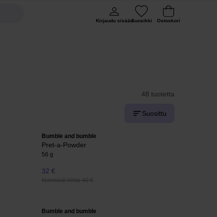
Kirjaudu sisään
Suosikki
Ostoskori
48 tuotetta
Suosittu
Bumble and bumble
Pret-a-Powder
56 g
32 €
Normaali hinta 40 €
Bumble and bumble