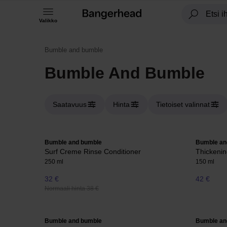
Valikko
Bumble and bumble
Bumble And Bumble
Saatavuus
Hinta
Tietoiset valinnat
Bumble and bumble
Bumble an
Surf Creme Rinse Conditioner
Thickeni
250 ml
150 ml
32 €
42 €
Normaali hinta 38 €
Bumble and bumble
Bumble an