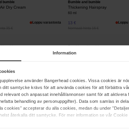
d bumble
Bumble and bumble
Air Dry Cream
Thickening Hairspray
60 ml
Loppu varastosta
13 €
Loppu 
nta 35 €
Normaali hinta 16 €
d bumble
Bumble and bumble
wder Active
Bond-Building Styling Cream
Information
150 ml
32 €
cookies
nta 38 €
Normaali hinta 41 €
ngupplevelse använder Bangerhead cookies. Vissa cookies är nöd
itt samtycke krävs för att använda cookies för att förbättra vår
Sivu 1/2
Seuraava
med relevant och anpassat innehåll/annonser samt för att aktiver
nefatta behandling av personuppgifter). Data som samlas in del
alla cookies" accepterar du alla cookies, medan du under "Detal
elst återkalla ditt samtycke. För mer information se vår Cookie
Näytä lisää