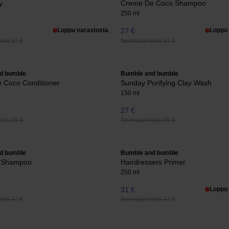
y
Creme De Coco Shampoo
250 ml
Loppu varastosta
27 €
Loppu 
nta 37 €
Normaali hinta 34 €
d bumble
Bumble and bumble
 Coco Conditioner
Sunday Purifying Clay Wash
150 ml
27 €
nta 38 €
Normaali hinta 30 €
d bumble
Bumble and bumble
 Shampoo
Hairdressers Primer
250 ml
31 €
Loppu 
nta 37 €
Normaali hinta 37 €