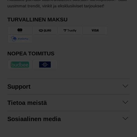
uusimmat trendit, vinkit ja eksklusiiviset tarjoukset!
TURVALLINEN MAKSU
NOPEA TOIMITUS
Support
Ota yhteyttä
Tietoa meistä
Usein kysyttyä
Yhteistyöt
Tilausehdot
Sosiaalinen media
Kestävä kehitys
Palautukset
Facebook
Tietosuojaseloste