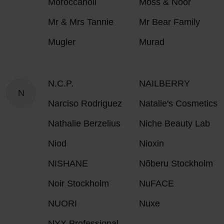
Moroccanoil
Moss & Noor
Mr & Mrs Tannie
Mr Bear Family
Mugler
Murad
N.C.P.
NAILBERRY
N
Narciso Rodriguez
Natalie's Cosmetics
Nathalie Berzelius
Niche Beauty Lab
Niod
Nioxin
NISHANE
Nõberu Stockholm
Noir Stockholm
NuFACE
NUORI
Nuxe
NYX Professional