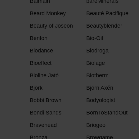
Balmain
bareMinerals
Beard Monkey
Beauté Pacifique
Beauty of Joseon
Beautyblender
Benton
Bio-Oil
Biodance
Biodroga
Bioeffect
Biolage
Bioline Jatò
Biotherm
Björk
Björn Axén
Bobbi Brown
Bodyologist
Bondi Sands
BornToStandOut
Bravehead
Briogeo
Bronza
Browgame