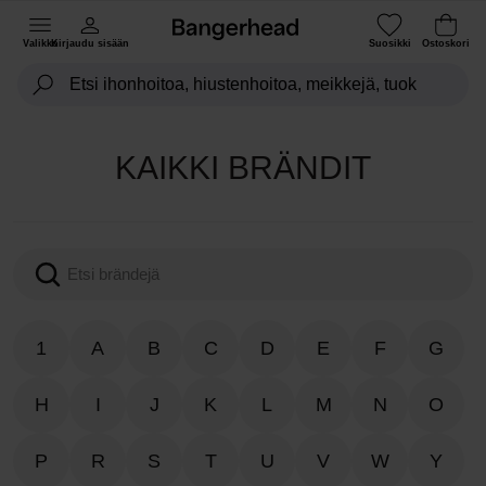
Valikko
Kirjaudu sisään
Suosikki
Ostoskori
KAIKKI BRÄNDIT
1
A
B
C
D
E
F
G
H
I
J
K
L
M
N
O
P
R
S
T
U
V
W
Y