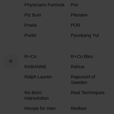
Physicians Formula
Pixi
Piz Buin
Plenaire
Prada
PÜR
Purito
Pyunkang Yul
R+Co
R+Co Bleu
R
RABANNE
Rahua
Ralph Lauren
Rapunzel of
Sweden
Re-Born
Real Techniques
Hairsolution
Recipe for men
Redken