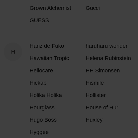
Grown Alchemist
Gucci
GUESS
Hanz de Fuko
haruharu wonder
H
Hawaiian Tropic
Helena Rubinstein
Heliocare
HH Simonsen
Hickap
Hismile
Holika Holika
Hollister
Hourglass
House of Hur
Hugo Boss
Huxley
Hyggee