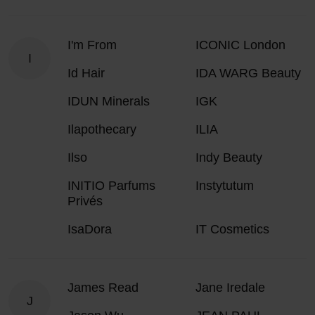
I'm From
ICONIC London
I
Id Hair
IDA WARG Beauty
IDUN Minerals
IGK
Ilapothecary
ILIA
Ilso
Indy Beauty
INITIO Parfums
Instytutum
Privés
IsaDora
IT Cosmetics
James Read
Jane Iredale
J