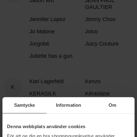
Jason Wu
JEAN PAUL
GAULTIER
Jennifer Lopez
Jimmy Choo
Jo Malone
Joico
Jorgobé
Juicy Couture
Juliette has a gun
Karl Lagerfeld
Kenzo
K
KERASILK
Kérastase
Samtycke
Information
Om
Kevin Murphy
Kisby
Klairs
KMS
Denna webbplats använder cookies
Kocostar
KORA Organics
För att ge dig en bra shoppingupplevelse använder