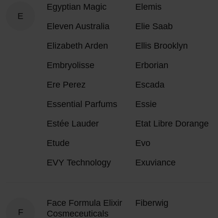
Egyptian Magic
Elemis
E
Eleven Australia
Elie Saab
Elizabeth Arden
Ellis Brooklyn
Embryolisse
Erborian
Ere Perez
Escada
Essential Parfums
Essie
Estée Lauder
Etat Libre Dorange
Etude
Evo
EVY Technology
Exuviance
Face Formula Elixir
Fiberwig
F
Cosmeceuticals