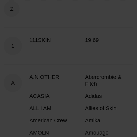
Z
111SKIN
19 69
1
A.N OTHER
Abercrombie &
A
Fitch
ACASIA
Adidas
ALL I AM
Allies of Skin
American Crew
Amika
AMOLN
Amouage