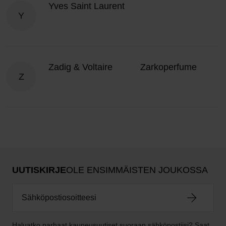
Yves Saint Laurent
Y
Zadig & Voltaire
Zarkoperfume
Z
UUTISKIRJE
OLE ENSIMMÄISTEN JOUKOSSA
Haluatko parhaat kauneusuutiset suoraan sähköpostiisi? Saat