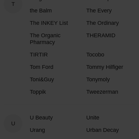
T
the Balm
The Every
The INKEY List
The Ordinary
The Organic
THERAMID
Pharmacy
TIRTIR
Tocobo
Tom Ford
Tommy Hilfiger
Toni&Guy
Tonymoly
Toppik
Tweezerman
U Beauty
Unite
U
Urang
Urban Decay