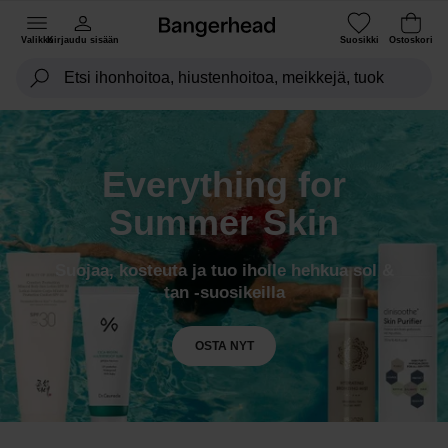
Valikko
Kirjaudu sisään
Suosikki
Ostoskori
Everything for
Summer Skin
Suojaa, kosteuta ja tuo iholle hehkua sol &
tan -suosikeilla
OSTA NYT