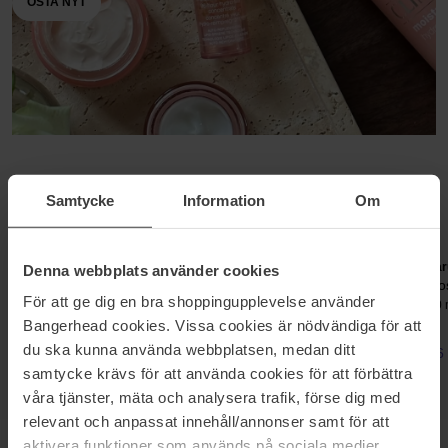
OSTA NYT
Samtycke
Information
Om
New in
Tutustu uutuuksiimme
Olaplex
19-69
har
Denna webbplats använder cookies
No4 CurlHydrating Curl
Láir Barbès
Ro
För att ge dig en bra shoppingupplevelse använder
Shampoo
Eau De Parfum
100 ml
30 
250 ml
Bangerhead cookies. Vissa cookies är nödvändiga för att
du ska kunna använda webbplatsen, medan ditt
34,30 €
184,30 €
26
Suositushinta 38,00 €
samtycke krävs för att använda cookies för att förbättra
våra tjänster, mäta och analysera trafik, förse dig med
relevant och anpassat innehåll/annonser samt för att
aktivera funktioner som används på sociala medier