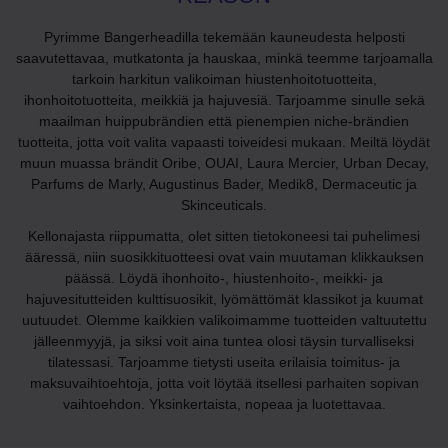
Pyrimme Bangerheadilla tekemään kauneudesta helposti
saavutettavaa, mutkatonta ja hauskaa, minkä teemme tarjoamalla
tarkoin harkitun valikoiman hiustenhoitotuotteita,
ihonhoitotuotteita, meikkiä ja hajuvesiä. Tarjoamme sinulle sekä
maailman huippubrändien että pienempien niche-brändien
tuotteita, jotta voit valita vapaasti toiveidesi mukaan. Meiltä löydät
muun muassa brändit Oribe, OUAI, Laura Mercier, Urban Decay,
Parfums de Marly, Augustinus Bader, Medik8, Dermaceutic ja
Skinceuticals.
Kellonajasta riippumatta, olet sitten tietokoneesi tai puhelimesi
ääressä, niin suosikkituotteesi ovat vain muutaman klikkauksen
päässä. Löydä ihonhoito-, hiustenhoito-, meikki- ja
hajuvesitutteiden kulttisuosikit, lyömättömät klassikot ja kuumat
uutuudet. Olemme kaikkien valikoimamme tuotteiden valtuutettu
jälleenmyyjä, ja siksi voit aina tuntea olosi täysin turvalliseksi
tilatessasi. Tarjoamme tietysti useita erilaisia toimitus- ja
maksuvaihtoehtoja, jotta voit löytää itsellesi parhaiten sopivan
vaihtoehdon. Yksinkertaista, nopeaa ja luotettavaa.