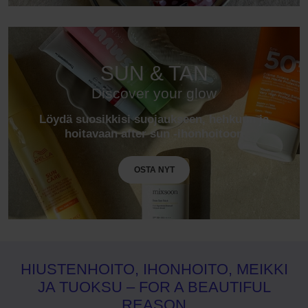
SUN & TAN
Discover your glow
Löydä suosikkisi suojaukseen, hehkuun ja
hoitavaan after sun -ihonhoitoon
OSTA NYT
HIUSTENHOITO, IHONHOITO, MEIKKI
JA TUOKSU – FOR A BEAUTIFUL
REASON