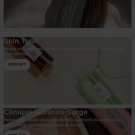
Skin Treat
Beauty of Joseon tarjoaa kaikki korealaiset kauneushelmet, joita
ihosi tarvitsee
OSTA NYT
Clinique Moisture Surge
Hemmottele itseäsi ikonisella hoidolla ja ihonhoitosankareilla,
jotka pitävät lupauksensa vuodesta toiseen