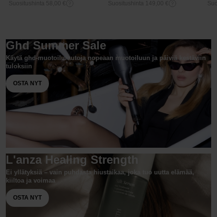
Suositushinta 58,00 €
Suositushinta 149,00 €
Suo
Ghd Summer Sale
Käytä ghd-muotoilurautoja nopeaan muotoiluun ja päiviä kestäviin
tuloksiin
OSTA NYT
L'anza Healing Strength
Ei yllätyksiä – vain puhdasta hiustaikaa, joka tuo uutta elämää,
kiiltoa ja voimaa
OSTA NYT