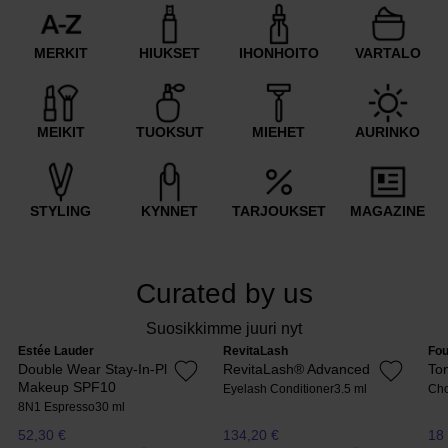
MERKIT
HIUKSET
IHONHOITO
VARTALO
MEIKIT
TUOKSUT
MIEHET
AURINKO
STYLING
KYNNET
TARJOUKSET
MAGAZINE
Curated by us
Suosikkimme juuri nyt
Estée Lauder
RevitaLash
Fou
Double Wear Stay-In-Place
RevitaLash® Advanced
To
Makeup SPF10
Eyelash Conditioner
3.5 ml
Cho
8N1 Espresso
30 ml
52,30 €
134,20 €
18