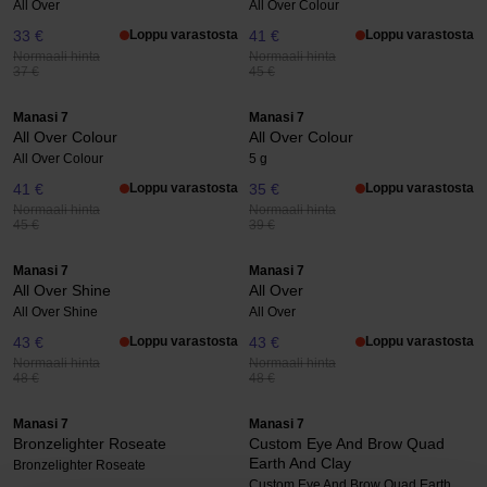
All Over
All Over Colour
33 €
Loppu varastosta
41 €
Loppu varastosta
Normaali hinta
Normaali hinta
37 €
45 €
Manasi 7
Manasi 7
All Over Colour
All Over Colour
All Over Colour
5 g
41 €
Loppu varastosta
35 €
Loppu varastosta
Normaali hinta
Normaali hinta
45 €
39 €
Manasi 7
Manasi 7
All Over Shine
All Over
All Over Shine
All Over
43 €
Loppu varastosta
43 €
Loppu varastosta
Normaali hinta
Normaali hinta
48 €
48 €
Manasi 7
Manasi 7
Bronzelighter Roseate
Custom Eye And Brow Quad
Earth And Clay
Bronzelighter Roseate
Custom Eye And Brow Quad Earth