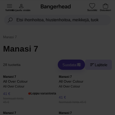
Valikko
Kirjaudu sisään
Suosikki
Ostoskori
Manasi 7
Manasi 7
Suodata
Lajittele
28 tuotetta
Manasi 7
Manasi 7
All Over Colour
All Over Colour
All Over Colour
All Over Colour
41 €
Loppu varastosta
41 €
Normaali hinta
Normaali hinta 45 €
45 €
Manasi 7
Manasi 7