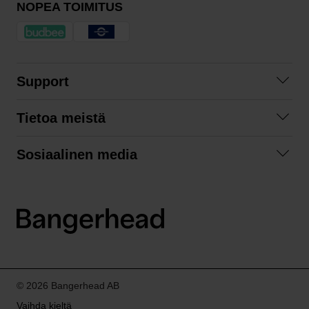
NOPEA TOIMITUS
Support
Ota yhteyttä
Tietoa meistä
Usein kysyttyä
Yhteistyöt
Tilausehdot
Sosiaalinen media
Kestävä kehitys
Palautukset
Facebook
Tietosuojaseloste
Instagram
LinkedIn
© 2026 Bangerhead AB
Vaihda kieltä