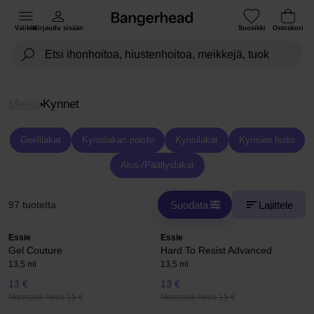
Valikko
Kirjaudu sisään
Suosikki
Ostoskori
Meikit
Kynnet
Geelilakat
Kynsilakan poisto
Kynsilakat
Kynsien hoito
Alus-/Päällyslakat
Suodata
Lajittele
97 tuotetta
Essie
Essie
Gel Couture
Hard To Resist Advanced
13,5 ml
13,5 ml
13 €
13 €
Normaali hinta 15 €
Normaali hinta 15 €