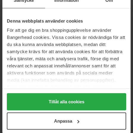
Normaali hinta 28 €
Normaali hinta 13 €
OPI
IDUN Minerals
Start to Finish 3-In-1 Treatment
Nail Oil
Denna webbplats använder cookies
15 ml
11 ml
För att ge dig en bra shoppingupplevelse använder
19 €
Loppu varastosta
Bangerhead cookies. Vissa cookies är nödvändiga för att
10 €
Loppu varastosta
Normaali hinta
21 €
du ska kunna använda webbplatsen, medan ditt
samtycke krävs för att använda cookies för att förbättra
OPI
Essie
våra tjänster, mäta och analysera trafik, förse dig med
Nature Strong Soothe &
Here To Stay
relevant och anpassat innehåll/annonser samt för att
Remove Cuticles
13.5 ml
50 ml
aktivera funktioner som används på sociala medier
13 €
Loppu varastosta
media (kan innefatta behandling av personuppgifter).
25 €
Loppu varastosta
Normaali hinta
15 €
Data som samlas in delas med cookieleverantören.
Genom att trycka på "Tillåt alla cookies" accepterar du
Tweezerman
Essie
alla cookies, medan du under "Detaljer" kan anpassa
Tillåt alla cookies
Glass Nail File
gel couture nail polish
användningen av cookies. Du kan när som helst återkalla
Glass Nail File
13,5 ml
ditt samtycke. För mer information se vår Cookie Policy
13 €
Loppu varastosta
Anpassa
10 €
samt vår Integritetspolicy.
Normaali hinta
Normaali hinta 11 €
15 €