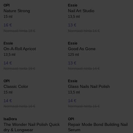
OPI
Essie
Nature Strong
Nail Art Studio
15 ml
13,5 ml
16 €
13 €
Normaali hinta 18 €
Normaali hinta 14 €
Essie
Essie
On-A-Roll Apricot
Good As Gone
13,5 ml
125 ml
14 €
13 €
Normaali hinta 16 €
Normaali hinta 14 €
OPI
Essie
Classic Color
Glass Nails Nail Polish
15 ml
13,5 ml
14 €
14 €
Normaali hinta 16 €
Normaali hinta 16 €
IsaDora
OPI
The Wonder Nail Polish Quick
Repair Mode Bond Building Nail
dry & Longwear
Serum