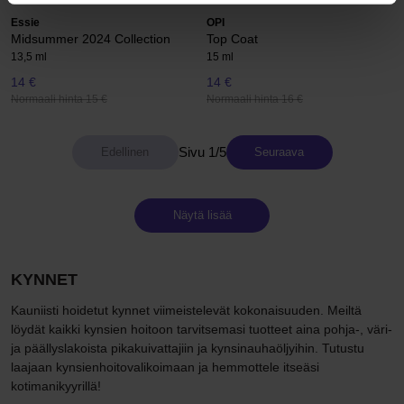
Essie
OPI
Midsummer 2024 Collection
Top Coat
13,5 ml
15 ml
14 €
14 €
Normaali hinta 15 €
Normaali hinta 16 €
Sivu 1/5
Seuraava
Näytä lisää
KYNNET
Kauniisti hoidetut kynnet viimeistelevät kokonaisuuden. Meiltä
löydät kaikki kynsien hoitoon tarvitsemasi tuotteet aina pohja-, väri-
ja päällyslakoista pikakuivattajiin ja kynsinauhaöljyihin. Tutustu
laajaan kynsienhoitovalikoimaan ja hemmottele itseäsi
kotimanikyyrillä!