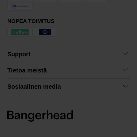
NOPEA TOIMITUS
Support
Ota yhteyttä
Tietoa meistä
Usein kysyttyä
Yhteistyöt
Tilausehdot
Sosiaalinen media
Kestävä kehitys
Palautukset
Facebook
Tietosuojaseloste
Instagram
LinkedIn