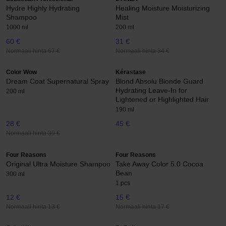
Hydre Highly Hydrating
Healing Moisture Moisturizing
Shampoo
Mist
1000 ml
200 ml
60 €
31 €
Normaali hinta 67 €
Normaali hinta 34 €
Color Wow
Kérastase
Dream Coat Supernatural Spray
Blond Absolu Blonde Guard
Hydrating Leave-In for
200 ml
Lightened or Highlighted Hair
190 ml
28 €
45 €
Normaali hinta 39 €
Four Reasons
Four Reasons
Original Ultra Moisture Shampoo
Take Away Color 5.0 Cocoa
Bean
300 ml
1 pcs
12 €
15 €
Normaali hinta 13 €
Normaali hinta 17 €