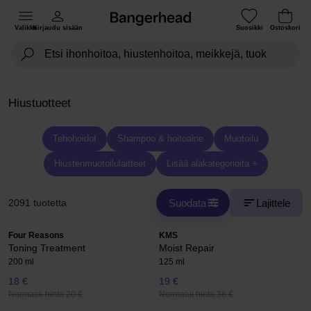
Valikko
Kirjaudu sisään
Suosikki
Ostoskori
Hiustuotteet
Tehohoidot
Shampoo & hoitoaine
Muotoilu
Hiustenmuotoilulaitteet
Lisää alakategorioita +
Suodata
Lajittele
2091 tuotetta
Four Reasons
KMS
Toning Treatment
Moist Repair
200 ml
125 ml
18 €
19 €
Normaali hinta 20 €
Normaali hinta 36 €