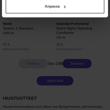
ditt samtycke. För mer information se vår Cookie Policy
250 ml
Anpassa
samt vår Integritetspolicy.
167 €
29 €
Normaali hinta 222 €
Normaali hinta 32 €
Nioxin
Sebastian Professional
System 1 Shampoo
Hydre Highly Hydrating
Conditioner
1000 ml
250 ml
50 €
29 €
Normaali hinta 56 €
Normaali hinta 32 €
Sivu 1/88
Seuraava
Näytä lisää
HIUSTUOTTEET
Hiustenhoitotuotteet ovat olleet osa Bangerheadin ydintoimintaa