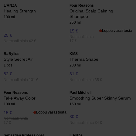
L'ANZA
Four Reasons
Healing Strength
Original Scalp Calming
Shampoo
100 ml
250 ml
15 €
Loppu varastosta
25 €
Normaali hinta
Normaali hinta 42 €
17 €
BaByliss
KMS
Style Secret Air
Therma Shape
1 pcs
200 ml
82 €
31 €
Normaali hinta 131 €
Normaali hinta 35 €
Four Reasons
Paul Mitchell
Take Away Color
Smoothing Super Skinny Serum
100 ml
150 ml
15 €
Loppu varastosta
30 €
Normaali hinta
Normaali hinta 34 €
17 €
Sebastian Professional
L'ANZA