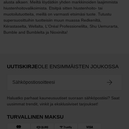
alusta alkaen. Meiltä löydätkin yhden markkinoiden laajimmista
hiustenhoitovalikoimista. Etsitpä sitten hiustenhoito- tai
muotoilutuotteita, meillä on varmasti etsimäsi tuote. Tutustu
supersuosittuihin tuotteisiin muun muassa Redkeniltä,
Kérastaselta, Wellalta, L'Oréal Professionelilta, Shu Uemurarta,
Bumble and Bumblelta ja Nioxinilta!
UUTISKIRJE
OLE ENSIMMÄISTEN JOUKOSSA
Haluatko parhaat kauneusuutiset suoraan sähköpostiisi? Saat
uusimmat trendit, vinkit ja eksklusiiviset tarjoukset!
TURVALLINEN MAKSU