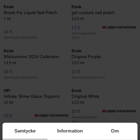
Essie
Essie
Break Fix Liquid Nail Patch
gel couture nail polish
7 ml
13,5 ml
13 €
Loppu varastosta
14 €
Normaali hinta
Normaali hinta 16 €
15 €
Essie
Essie
Midsummer 2024 Collection
Original Purple
13,5 ml
13,5 ml
14 €
13 €
Normaali hinta 15 €
Normaali hinta 14 €
OPI
Essie
Infinite Shine Glaze Toppers
Original White
15 ml
13,5 ml
13 €
Loppu varastosta
18 €
Loppu varastosta
Normaali hinta
14 €
Samtycke
Information
Om
IsaDora
IDUN Minerals