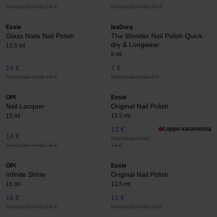
Normaali hinta 14 €
Normaali hinta 16 €
Essie
IsaDora
Glass Nails Nail Polish
The Wonder Nail Polish Quick
dry & Longwear
13,5 ml
5 ml
14 €
7 €
Normaali hinta 16 €
Normaali hinta 8 €
OPI
Essie
Nail Lacquer
Original Nail Polish
15 ml
13.5 ml
13 €
Loppu varastosta
14 €
Normaali hinta
Normaali hinta 16 €
14 €
OPI
Essie
Infinite Shine
Original Nail Polish
15 ml
13,5 ml
16 €
11 €
Normaali hinta 18 €
Normaali hinta 13 €