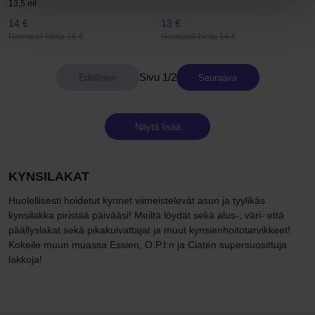
13,5 ml
14 €
13 €
Normaali hinta 16 €
Normaali hinta 14 €
Sivu 1/2
Seuraava
Näytä lisää
KYNSILAKAT
Huolellisesti hoidetut kynnet viimeistelevät asun ja tyylikäs
kynsilakka piristää päivääsi! Meiltä löydät sekä alus-, väri- että
päällyslakat sekä pikakuivattajat ja muut kynsienhoitotarvikkeet!
Kokeile muun muassa Essien, O.P.I:n ja Ciatén supersuosittuja
lakkoja!