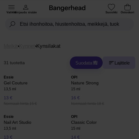
Valikko
Kirjaudu sisään
Suosikki
Ostoskori
Meikit
Kynnet
Kynsilakat
Suodata
Lajittele
31 tuotetta
Essie
OPI
Gel Couture
Nature Strong
13,5 ml
15 ml
13 €
16 €
Normaali hinta 15 €
Normaali hinta 18 €
Essie
OPI
Nail Art Studio
Classic Color
13,5 ml
15 ml
13 €
14 €