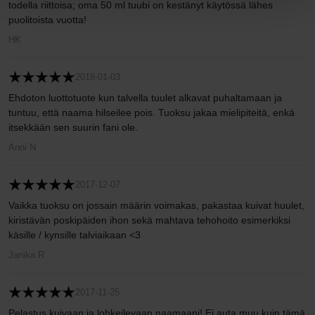
todella riittoisa; oma 50 ml tuubi on kestänyt käytössä lähes
puolitoista vuotta!
HK
2018-01-03
Ehdoton luottotuote kun talvella tuulet alkavat puhaltamaan ja
tuntuu, että naama hilseilee pois. Tuoksu jakaa mielipiteitä, enkä
itsekkään sen suurin fani ole.
Anni N
2017-12-07
Vaikka tuoksu on jossain määrin voimakas, pakastaa kuivat huulet,
kiristävän poskipäiden ihon sekä mahtava tehohoito esimerkiksi
käsille / kynsille talviaikaan <3
Janika R
2017-11-25
Pelastus kuivaan ja lohkeilevaan naamaani! Ei auta muu kuin tämä