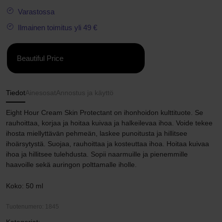
Varastossa
Ilmainen toimitus yli 49 €
Beautiful Price
Tiedot
Ainesosat
Annostus ja käyttö
Eight Hour Cream Skin Protectant on ihonhoidon kulttituote. Se
rauhoittaa, korjaa ja hoitaa kuivaa ja halkeilevaa ihoa. Voide tekee
ihosta miellyttävän pehmeän, laskee punoitusta ja hillitsee
ihoärsytystä. Suojaa, rauhoittaa ja kosteuttaa ihoa. Hoitaa kuivaa
ihoa ja hillitsee tulehdusta. Sopii naarmuille ja pienemmille
haavoille sekä auringon polttamalle iholle.
Koko: 50 ml
Tuotenumero: 1845