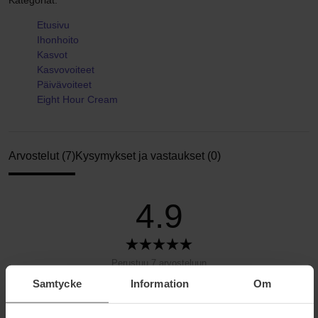
Kategoriat:
Etusivu
Ihonhoito
Kasvot
Kasvovoiteet
Päivävoiteet
Eight Hour Cream
Arvostelut (7)
Kysymykset ja vastaukset (0)
4.9
Perustuu 7 arvosteluun
Samtycke
Information
Om
5
86%