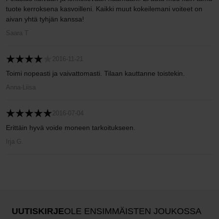
tuote kerroksena kasvoilleni. Kaikki muut kokeilemani voiteet on
aivan yhtä tyhjän kanssa!
Saara T
2016-11-21
Toimi nopeasti ja vaivattomasti. Tilaan kauttanne toistekin.
Anna-Liisa
2016-07-04
Erittäin hyvä voide moneen tarkoitukseen.
Irja G.
UUTISKIRJE
OLE ENSIMMÄISTEN JOUKOSSA