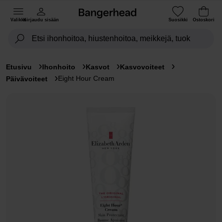
Valikko
Kirjaudu sisään
Suosikki
Ostoskori
Etusivu
Ihonhoito
Kasvot
Kasvovoiteet
Eight Hour Cream
Päivävoiteet