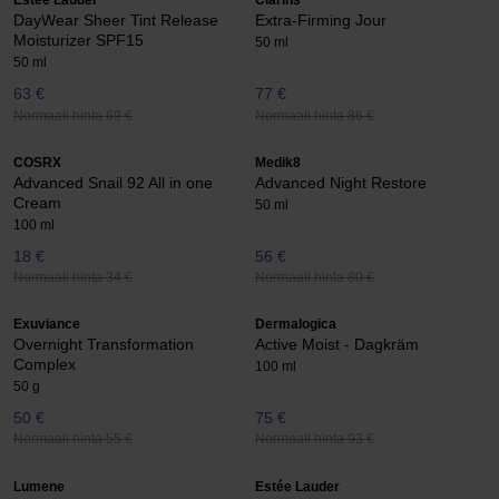
Estée Lauder
Clarins
DayWear Sheer Tint Release
Extra-Firming Jour
Moisturizer SPF15
50 ml
50 ml
63 €
77 €
Normaali hinta 69 €
Normaali hinta 86 €
COSRX
Medik8
Advanced Snail 92 All in one
Advanced Night Restore
Cream
50 ml
100 ml
18 €
56 €
Normaali hinta 34 €
Normaali hinta 80 €
Exuviance
Dermalogica
Overnight Transformation
Active Moist - Dagkräm
Complex
100 ml
50 g
50 €
75 €
Normaali hinta 55 €
Normaali hinta 93 €
Lumene
Estée Lauder