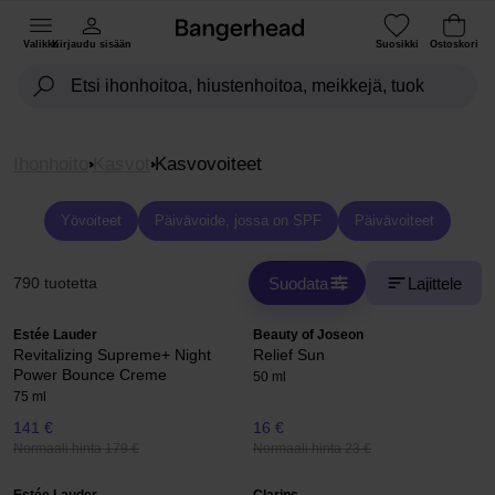
Valikko
Kirjaudu sisään
Suosikki
Ostoskori
Ihonhoito
Kasvot
Kasvovoiteet
Yövoiteet
Päivävoide, jossa on SPF
Päivävoiteet
Suodata
Lajittele
790 tuotetta
Estée Lauder
Beauty of Joseon
Revitalizing Supreme+ Night
Relief Sun
Power Bounce Creme
50 ml
75 ml
141 €
16 €
Normaali hinta 179 €
Normaali hinta 23 €