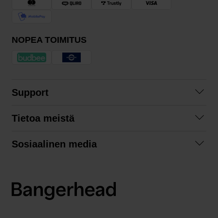
NOPEA TOIMITUS
Support
Ota yhteyttä
Tietoa meistä
Usein kysyttyä
Yhteistyöt
Tilausehdot
Sosiaalinen media
Kestävä kehitys
Palautukset
Facebook
Tietosuojaseloste
Instagram
LinkedIn