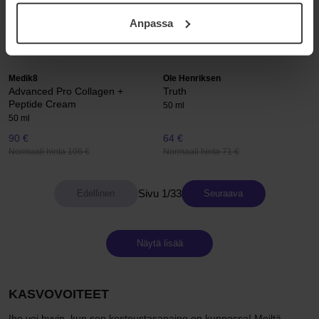
Nordic Hydra
Centella Barrier Cream
ditt samtycke. För mer information se vår Cookie Policy
50 ml
50 ml
Anpassa
samt vår Integritetspolicy.
23 €
34 €
Normaali hinta 25 €
Normaali hinta 38 €
Medik8
Ole Henriksen
Advanced Pro Collagen +
Truth
Peptide Cream
50 ml
50 ml
90 €
64 €
Normaali hinta 106 €
Normaali hinta 71 €
Sivu 1/33
Seuraava
Näytä lisää
KASVOVOITEET
Iho voi hyvin, kun sen kosteustasapaino on kunnossa! Meiltä