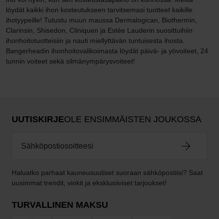
löydät kaikki ihon kosteutukseen tarvitsemasi tuotteet kaikille
ihotyypeille! Tutustu muun maussa Dermalogican, Biothermin,
Clarinsin, Shisedon, Cliniquen ja Estée Lauderin suosittuihiin
ihonhoitotuotteisiin ja nauti miellyttävän tuntuisesta ihosta.
Bangerheadin ihonhoitovalikoimasta löydät päivä- ja yövoiteet, 24
tunnin voiteet sekä silmänympärysvoiteet!
UUTISKIRJE
OLE ENSIMMÄISTEN JOUKOSSA
Haluatko parhaat kauneusuutiset suoraan sähköpostiisi? Saat
uusimmat trendit, vinkit ja eksklusiiviset tarjoukset!
TURVALLINEN MAKSU