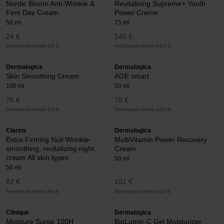
Nordic Bloom Anti-Wrinkle &
Revitalizing Supreme+ Youth
Firm Day Cream
Power Creme
50 ml
75 ml
24 €
145 €
Normaali hinta 28 €
Normaali hinta 161 €
Dermalogica
Dermalogica
Skin Smoothing Cream
AGE smart
100 ml
50 ml
75 €
78 €
Normaali hinta 93 €
Normaali hinta 101 €
Clarins
Dermalogica
Extra-Firming Nuit Wrinkle-
MultiVitamin Power Recovery
smoothing, revitalizing night
Cream
cream All skin types
50 ml
50 ml
82 €
101 €
Normaali hinta 98 €
Normaali hinta 112 €
Clinique
Dermalogica
Moisture Surge 100H
BioLumin-C Gel Moisturizer