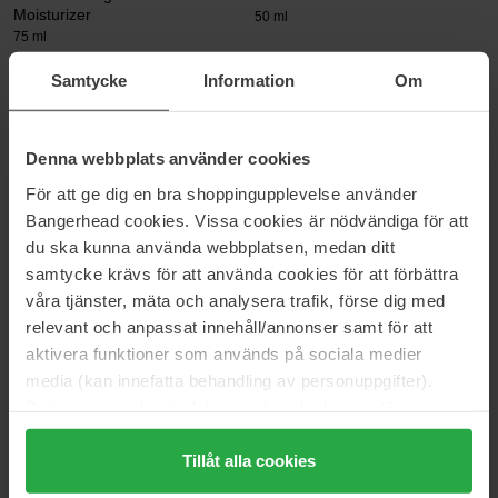
Moisturizer
50 ml
75 ml
51 €
77 €
Samtycke
Information
Om
Normaali hinta 57 €
Normaali hinta 86 €
Clarins
Clarins
Super Restorative Night Cream
Hydra-Essentiel SPF15
Denna webbplats använder cookies
Moisturizes & Quenches Silky
50 ml
För att ge dig en bra shoppingupplevelse använder
Cream
50 ml
Bangerhead cookies. Vissa cookies är nödvändiga för att
du ska kunna använda webbplatsen, medan ditt
101 €
48 €
Normaali hinta 117 €
Normaali hinta 53 €
samtycke krävs för att använda cookies för att förbättra
våra tjänster, mäta och analysera trafik, förse dig med
EVY Technology
Dermalogica
relevant och anpassat innehåll/annonser samt för att
Daily Defence Face Mousse
Biolumin-C Heat Aging Protector
aktivera funktioner som används på sociala medier
SPF50
SPF50
media (kan innefatta behandling av personuppgifter).
75 ml
50 ml
Data som samlas in delas med cookieleverantören.
19 €
93 €
Genom att trycka på "Tillåt alla cookies" accepterar du
Normaali hinta 35 €
Normaali hinta 103 €
alla cookies, medan du under "Detaljer" kan anpassa
Tillåt alla cookies
Lumene
Erborian
användningen av cookies. Du kan när som helst återkalla