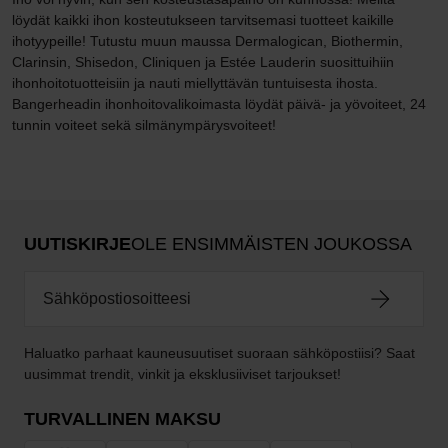
löydät kaikki ihon kosteutukseen tarvitsemasi tuotteet kaikille
ihotyypeille! Tutustu muun maussa Dermalogican, Biothermin,
Clarinsin, Shisedon, Cliniquen ja Estée Lauderin suosittuihiin
ihonhoitotuotteisiin ja nauti miellyttävän tuntuisesta ihosta.
Bangerheadin ihonhoitovalikoimasta löydät päivä- ja yövoiteet, 24
tunnin voiteet sekä silmänympärysvoiteet!
UUTISKIRJE
OLE ENSIMMÄISTEN JOUKOSSA
Haluatko parhaat kauneusuutiset suoraan sähköpostiisi? Saat
uusimmat trendit, vinkit ja eksklusiiviset tarjoukset!
TURVALLINEN MAKSU