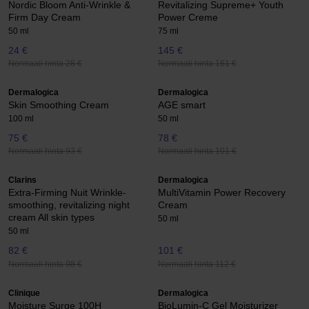
Nordic Bloom Anti-Wrinkle &
Revitalizing Supreme+ Youth
Firm Day Cream
Power Creme
50 ml
75 ml
24 €
145 €
Normaali hinta 28 €
Normaali hinta 161 €
Dermalogica
Dermalogica
Skin Smoothing Cream
AGE smart
100 ml
50 ml
75 €
78 €
Normaali hinta 93 €
Normaali hinta 101 €
Clarins
Dermalogica
Extra-Firming Nuit Wrinkle-
MultiVitamin Power Recovery
smoothing, revitalizing night
Cream
cream All skin types
50 ml
50 ml
82 €
101 €
Normaali hinta 98 €
Normaali hinta 112 €
Clinique
Dermalogica
Moisture Surge 100H
BioLumin-C Gel Moisturizer