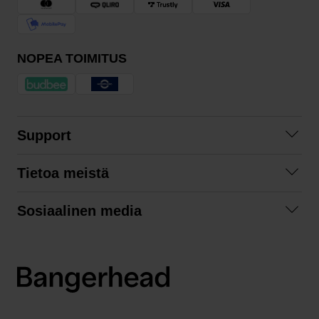
NOPEA TOIMITUS
Support
Ota yhteyttä
Tietoa meistä
Usein kysyttyä
Yhteistyöt
Tilausehdot
Sosiaalinen media
Kestävä kehitys
Palautukset
Facebook
Tietosuojaseloste
Instagram
LinkedIn