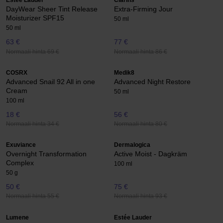
Estée Lauder
Clarins
DayWear Sheer Tint Release
Extra-Firming Jour
Moisturizer SPF15
50 ml
50 ml
63 €
77 €
Normaali hinta 69 €
Normaali hinta 86 €
COSRX
Medik8
Advanced Snail 92 All in one
Advanced Night Restore
Cream
50 ml
100 ml
18 €
56 €
Normaali hinta 34 €
Normaali hinta 80 €
Exuviance
Dermalogica
Overnight Transformation
Active Moist - Dagkräm
Complex
100 ml
50 g
50 €
75 €
Normaali hinta 55 €
Normaali hinta 93 €
Lumene
Estée Lauder