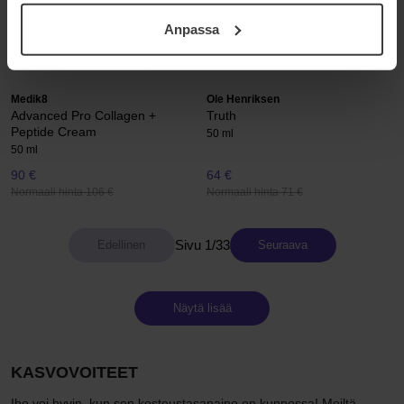
Nordic Hydra
Centella Barrier Cream
ditt samtycke. För mer information se vår Cookie Policy
50 ml
50 ml
Anpassa
samt vår Integritetspolicy.
23 €
34 €
Normaali hinta 25 €
Normaali hinta 38 €
Medik8
Ole Henriksen
Advanced Pro Collagen +
Truth
Peptide Cream
50 ml
50 ml
90 €
64 €
Normaali hinta 106 €
Normaali hinta 71 €
Sivu 1/33
Seuraava
Näytä lisää
KASVOVOITEET
Iho voi hyvin, kun sen kosteustasapaino on kunnossa! Meiltä