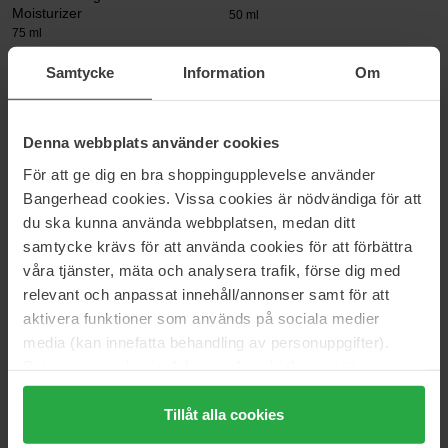
Moisturizer
50 ml
75 ml
51 €
77 €
Samtycke
Information
Om
Normaali hinta 57 €
Normaali hinta 86 €
Clarins
Clarins
Super Restorative Night Cream
Hydra-Essentiel SPF15
Denna webbplats använder cookies
Moisturizes & Quenches Silky
50 ml
För att ge dig en bra shoppingupplevelse använder
Cream
50 ml
Bangerhead cookies. Vissa cookies är nödvändiga för att
du ska kunna använda webbplatsen, medan ditt
101 €
48 €
Normaali hinta 117 €
Normaali hinta 53 €
samtycke krävs för att använda cookies för att förbättra
våra tjänster, mäta och analysera trafik, förse dig med
EVY Technology
Dermalogica
relevant och anpassat innehåll/annonser samt för att
Daily Defence Face Mousse
Biolumin-C Heat Aging Protector
aktivera funktioner som används på sociala medier
SPF50
SPF50
media (kan innefatta behandling av personuppgifter).
75 ml
50 ml
Data som samlas in delas med cookieleverantören.
19 €
93 €
Genom att trycka på "Tillåt alla cookies" accepterar du
Normaali hinta 35 €
Normaali hinta 103 €
alla cookies, medan du under "Detaljer" kan anpassa
Tillåt alla cookies
Lumene
Erborian
användningen av cookies. Du kan när som helst återkalla