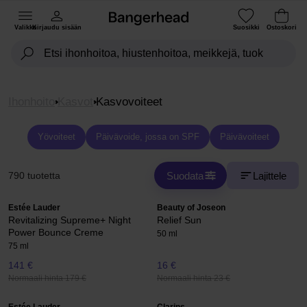
Valikko
Kirjaudu sisään
Suosikki
Ostoskori
Ihonhoito
Kasvot
Kasvovoiteet
Yövoiteet
Päivävoide, jossa on SPF
Päivävoiteet
Suodata
Lajittele
790 tuotetta
Estée Lauder
Beauty of Joseon
Revitalizing Supreme+ Night
Relief Sun
Power Bounce Creme
50 ml
75 ml
141 €
16 €
Normaali hinta 179 €
Normaali hinta 23 €