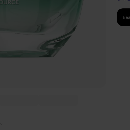
Bea
tö