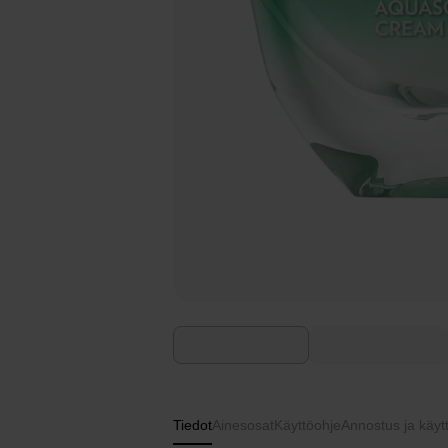
Tiedot
Ainesosat
Käyttöohje
Annostus ja käyt