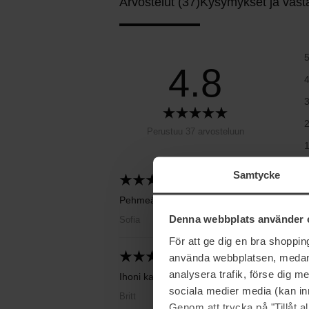
Arvostelut (37)
Kysymykset ja vast
4.8
Perustuu 37 arvosteluun
Samtycke
2026-05-20
Pehmeä kasvoille.
Denna webbplats använder 
Sofia
För att ge dig en bra shoppi
använda webbplatsen, medan d
2026-02-19
analysera trafik, förse dig 
Ihoni kaipaa tätä hyödyllistä ja miellyttävää
sociala medier media (kan in
Britt
Genom att trycka på "Tillåt 