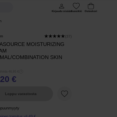
Kirjaudu sisään
Suosikki
Ostoskori
n
rm
(37)
ASOURCE MOISTURIZING
AM
MAL/COMBINATION SKIN
hinta 46,95 €
,20 €
Loppu varastosta
Suosikki
ppuunmyyty
ainen toimitus yli 49 €