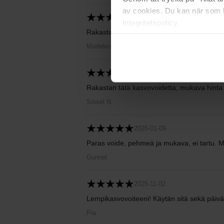
av cookies. Du kan när som h
2026-01-15
Integritetspolicy.
Rakastan tätä voidetta. Se ei tahmaa, se tu
Madelene
2026-01-14
Rakastan tätä kasvovoidetta, mukava hinta 
Sissel N
2026-01-09
Paras voide, pehmeä ja mukava, ei tartu. Me
Gunnel
2025-11-02
Lempikasvovoiteeni! Käytän sitä sekä päiväll
Pia