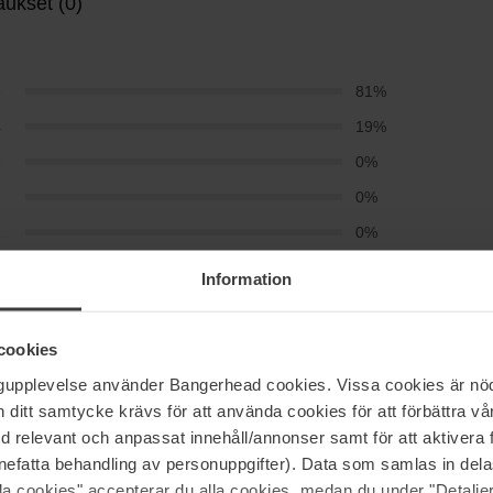
aukset (0)
5
81%
4
19%
3
0%
2
0%
1
0%
Information
cookies
ngupplevelse använder Bangerhead cookies. Vissa cookies är nöd
itt samtycke krävs för att använda cookies för att förbättra vår
med relevant och anpassat innehåll/annonser samt för att aktiver
 kasvovoidetta, sekä aamuin illoin.
nefatta behandling av personuppgifter). Data som samlas in del
alla cookies" accepterar du alla cookies, medan du under "Detal