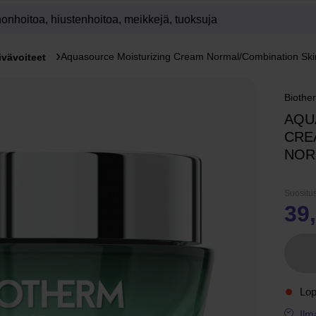
Aquasource Moisturizing Cream Normal/Combination Ski
ivävoiteet
Biothe
AQU
CRE
NOR
Suositus
39
Lo
Ilm