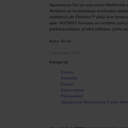
Aquasource Gel on uusi versio Biothermin s
Biotherm on kosteuttavan ihonhoidon edellä
sisältämä Life Plankton™ pitää ihon kosteu
ajan. HUOMIO! Kuvassa on tuotteen uusi pa
pakkausuudistus, ja siksi pakkaus, jonka s
Koko: 50 ml
Tuotenumero: 6730
Kategoriat:
Etusivu
Ihonhoito
Kasvot
Kasvovoiteet
Päivävoiteet
Aquasource Moisturizing Cream Nor