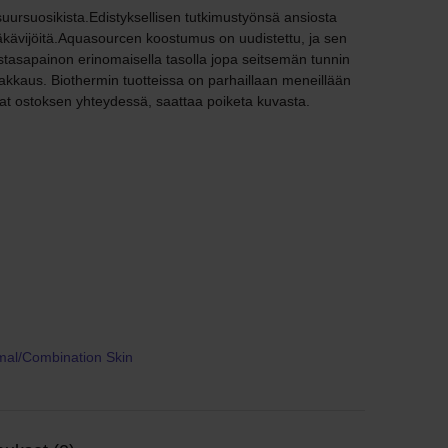
uursuosikista.Edistyksellisen tutkimustyönsä ansiosta
kävijöitä.Aquasourcen koostumus on uudistettu, ja sen
stasapainon erinomaisella tasolla jopa seitsemän tunnin
kkaus. Biothermin tuotteissa on parhaillaan meneillään
aat ostoksen yhteydessä, saattaa poiketa kuvasta.
mal/Combination Skin