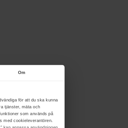
Om
vändiga för att du ska kunna
a tjänster, mäta och
a funktioner som används på
as med cookieleverantören.
jer" kan anpassa användningen