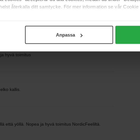
elst återkalla ditt samtycke. För mer information se vår Cookie
ntuu vain kosteuttavalta ja mukavalta.
Anpassa
ja hyvä toimitus
lko kallis.
ä että yöllä. Nopea ja hyvä toimitus NordicFeeliltä.