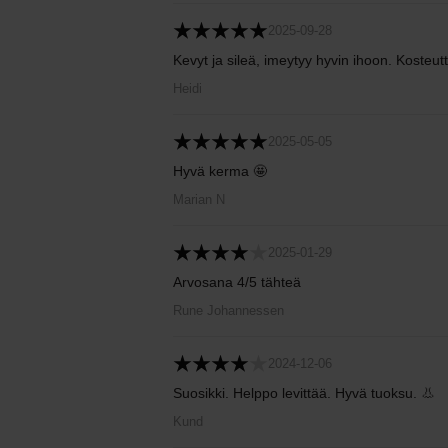
2025-09-28
Kevyt ja sileä, imeytyy hyvin ihoon. Kosteu
Heidi
2025-05-05
Hyvä kerma 🤩
Marian N
2025-01-29
Arvosana 4/5 tähteä
Rune Johannessen
2024-12-06
Suosikki. Helppo levittää. Hyvä tuoksu. 👃
Kund