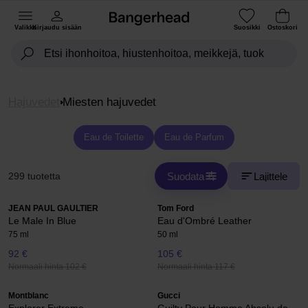
Valikko
Kirjaudu sisään
Suosikki
Ostoskori
Hajuvedet
Miesten hajuvedet
Eau de Toilette
Eau de Parfum
Suodata
Lajittele
299 tuotetta
JEAN PAUL GAULTIER
Tom Ford
Le Male In Blue
Eau d'Ombré Leather
75 ml
50 ml
92 €
105 €
Normaali hinta 102 €
Normaali hinta 117 €
Montblanc
Gucci