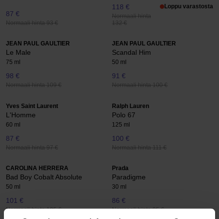
118 €
Loppu varastosta
87 €
Normaali hinta
Normaali hinta 93 €
132 €
JEAN PAUL GAULTIER
JEAN PAUL GAULTIER
Le Male
Scandal Him
75 ml
50 ml
98 €
91 €
Normaali hinta 109 €
Normaali hinta 100 €
Yves Saint Laurent
Ralph Lauren
L'Homme
Polo 67
60 ml
125 ml
87 €
100 €
Normaali hinta 97 €
Normaali hinta 111 €
CAROLINA HERRERA
Prada
Bad Boy Cobalt Absolute
Paradigme
50 ml
30 ml
101 €
86 €
Normaali hinta 105 €
Normaali hinta 95 €