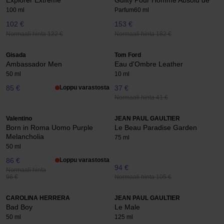
Explorer Extreme
Guilty Pour Homme Absolu de
100 ml
Parfum
60 ml
102 €
153 €
Normaali hinta 122 €
Normaali hinta 182 €
Gisada
Tom Ford
Ambassador Men
Eau d'Ombre Leather
50 ml
10 ml
85 €
Loppu varastosta
37 €
Normaali hinta 41 €
Valentino
JEAN PAUL GAULTIER
Born in Roma Uomo Purple
Le Beau Paradise Garden
Melancholia
75 ml
50 ml
86 €
Loppu varastosta
94 €
Normaali hinta
Normaali hinta 105 €
96 €
CAROLINA HERRERA
JEAN PAUL GAULTIER
Bad Boy
Le Male
50 ml
125 ml