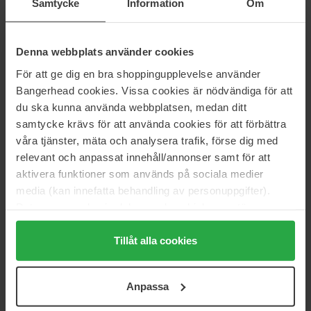
Samtycke
Information
Om
Armani
Yves Saint Laurent
Stronger With You Intensely
Y
Eau de Parfum
10.0 ML
60 ml
Denna webbplats använder cookies
95 €
Loppu varastosta
23 €
För att ge dig en bra shoppingupplevelse använder
Normaali hinta
Normaali hinta 25 €
105 €
Bangerhead cookies. Vissa cookies är nödvändiga för att
du ska kunna använda webbplatsen, medan ditt
Tom Ford
Parfums de Marly
samtycke krävs för att använda cookies för att förbättra
Ombré Leather
Layton
våra tjänster, mäta och analysera trafik, förse dig med
100 ml
125 ml
relevant och anpassat innehåll/annonser samt för att
188 €
290 €
aktivera funktioner som används på sociala medier
Normaali hinta 209 €
media (kan innefatta behandling av personuppgifter).
Versace
Parfums de Marly
Data som samlas in delas med cookieleverantören.
Eros Pour Homme
Carlisle
Genom att trycka på "Tillåt alla cookies" accepterar du
100 ml
125 ml
alla cookies, medan du under "Detaljer" kan anpassa
Tillåt alla cookies
121 €
325 €
användningen av cookies. Du kan när som helst återkalla
Normaali hinta 134 €
ditt samtycke. För mer information se vår Cookie Policy
Anpassa
samt vår Integritetspolicy.
Montblanc
RABANNE
Explorer
One Million Elixir