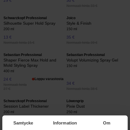
29 €
30 €
Normaali hinta 33 €
Schwarzkopf Professional
Joico
Silhouette Super Hold Spray
Style & Finish
200 ml
150 ml
13 €
35 €
Normaali hinta 15 €
Normaali hinta 39 €
Sebastian Professional
Sebastian Professional
Shaper Fierce Max Hold and
Volupt Volumizing Spray Gel
Mold Styling Spray
150 ml
400 ml
24 €
Loppu varastosta
34 €
Normaali hinta
Normaali hinta 38 €
27 €
Schwarzkopf Professional
Löwengrip
Session Label Thickener
Pixie Dust
200 ml
250 ml
26 €
15 €
Samtycke
Information
Om
Normaali hinta 29 €
Normaali hinta 17 €