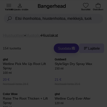
Valikko
Kirjaudu sisään
Suosikki
Ostoskori
Hiustuotteet
Muotoilu
Hiuslakat
Suodata
Lajittele
154 tuotetta
ghd
Goldwell
Wetline Pick Me Up Root Lift
StyleSign Dry Spray Wax
Spray
150 ml
100 ml
20 €
21 €
Normaali hinta 28 €
Normaali hinta 25 €
Color Wow
ghd
Raise The Root Thicken + Lift
Wetline Curly Ever After
Spray
120 ml