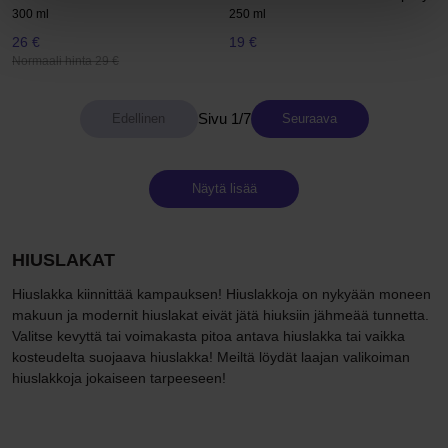
300 ml
250 ml
26 €
19 €
Normaali hinta 29 €
Sivu 1/7
Seuraava
Näytä lisää
HIUSLAKAT
Hiuslakka kiinnittää kampauksen! Hiuslakkoja on nykyään moneen
makuun ja modernit hiuslakat eivät jätä hiuksiin jähmeää tunnetta.
Valitse kevyttä tai voimakasta pitoa antava hiuslakka tai vaikka
kosteudelta suojaava hiuslakka! Meiltä löydät laajan valikoiman
hiuslakkoja jokaiseen tarpeeseen!