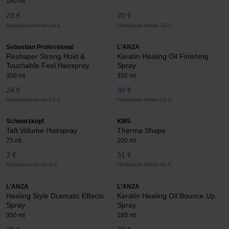
150 ml
28 €
20 €
Normaali hinta 34 €
Normaali hinta 28 €
Sebastian Professional
L'ANZA
Reshaper Strong Hold &
Keratin Healing Oil Finishing
Touchable Feel Hairspray
Spray
300 ml
350 ml
24 €
30 €
Normaali hinta 27 €
Normaali hinta 33 €
Schwarzkopf
KMS
Taft Volume Hairspray
Therma Shape
75 ml
200 ml
3 €
31 €
Normaali hinta 3 €
Normaali hinta 35 €
L'ANZA
L'ANZA
Healing Style Dramatic Effects
Keratin Healing Oil Bounce Up
Spray
Spray
350 ml
180 ml