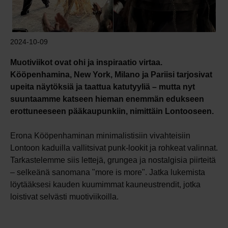
2024-10-09
Muotiviikot ovat ohi ja inspiraatio virtaa.
Kööpenhamina, New York, Milano ja Pariisi tarjosivat
upeita näytöksiä ja taattua katutyyliä – mutta nyt
suuntaamme katseen hieman enemmän edukseen
erottuneeseen pääkaupunkiin, nimittäin Lontooseen.
Erona Kööpenhaminan minimalistisiin vivahteisiin
Lontoon kaduilla vallitsivat punk-lookit ja rohkeat valinnat.
Tarkastelemme siis lettejä, grungea ja nostalgisia piirteitä
– selkeänä sanomana "more is more". Jatka lukemista
löytääksesi kauden kuumimmat kauneustrendit, jotka
loistivat selvästi muotiviikoilla.