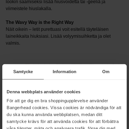
lookin saamiseksi lisää hiusvoidetta tai -geeliä ja
viimeistele hiuslakalla.
The Wavy Way is the Right Way
Näit oikein – letit purettuasi voit esitellä täyteläisen
laineikkaita hiuksiasi. Lisää volyymisuihketta ja olet
valmis.
Samtycke
Information
Om
Denna webbplats använder cookies
För att ge dig en bra shoppingupplevelse använder
Bangerhead cookies. Vissa cookies är nödvändiga för att
du ska kunna använda webbplatsen, medan ditt
samtycke krävs för att använda cookies för att förbättra
våra tjänster, mäta och analysera trafik, förse dig med