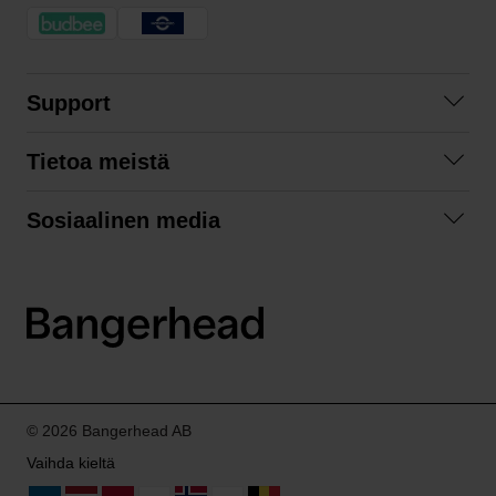
Support
Ota yhteyttä
Tietoa meistä
Usein kysyttyä
Yhteistyöt
Tilausehdot
Sosiaalinen media
Kestävä kehitys
Palautukset
Facebook
Tietosuojaseloste
Instagram
LinkedIn
© 2026 Bangerhead AB
Vaihda kieltä