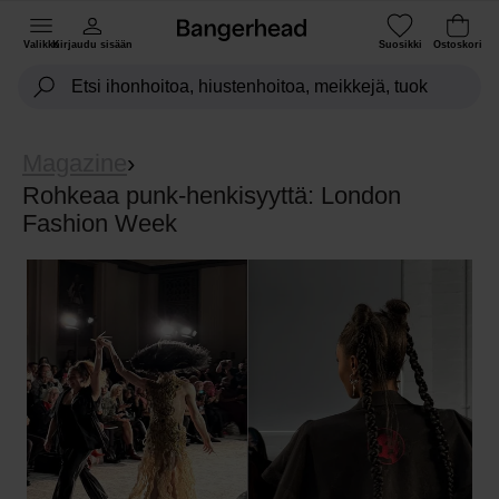
Valikko
Kirjaudu sisään
Suosikki
Ostoskori
Magazine
›
Rohkeaa punk-henkisyyttä: London
Fashion Week