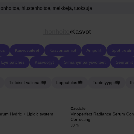
Ihonhoito
Kasvot
tus
Kasvovoiteet
Kasvonaamiot
Ampullit
Spot treatm
Eye patches
Kasvoöljyt
Silmänympärysvoiteet
Seerumit
Tietoiset valinnat
Lopputulos
Tuotetyyppi
I
Caudalie
rum Hydric + Lipidic system
Vinoperfect Radiance Serum Com
Correcting
30 ml