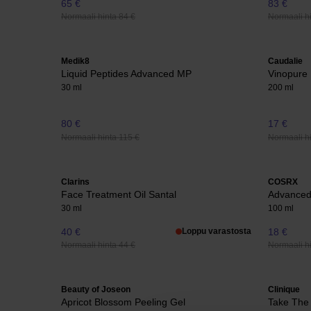
65 €
83 €
Normaali hinta 84 €
Normaali h
Medik8
Caudalie
Liquid Peptides Advanced MP
Vinopure 
30 ml
200 ml
80 €
17 €
Normaali hinta 115 €
Normaali hi
Clarins
COSRX
Face Treatment Oil Santal
Advanced 
30 ml
100 ml
40 €
Loppu varastosta
18 €
Normaali hinta 44 €
Normaali hi
Beauty of Joseon
Clinique
Apricot Blossom Peeling Gel
Take The