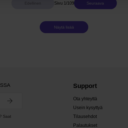
Sivu 1/109
Seuraava
Näytä lisää
OSSA
Support
Ota yhteyttä
Usein kysyttyä
? Saat
Tilausehdot
Palautukset