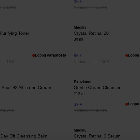
36 €
inta 134 €
Normaali hinta 54 €
Medik8
Purifying Toner
Crystal Retinal 20
30 ml
Loppu varastosta
95 €
Loppu 
nta 18 €
Normaali hinta 140 €
Exuviance
Snail 92 All in one Cream
Gentle Cream Cleanser
212 ml
39 €
Loppu 
nta 34 €
Normaali hinta 43 €
Medik8
 Day Off Cleansing Balm
Crystal Retinal 6 Serum