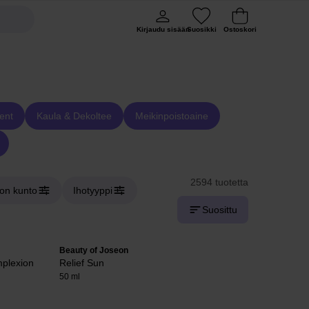
Kirjaudu sisään
Suosikki
Ostoskori
ent
Kaula & Dekoltee
Meikinpoistoaine
2594 tuotetta
hon kunto
Ihotyyppi
Suosittu
Beauty of Joseon
plexion
Relief Sun
50 ml