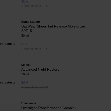
16 €
Normaali hinta 23 €
Estée Lauder
DayWear Sheer Tint Release Moisturizer
SPF15
50 ml
varastosta
63 €
Normaali hinta 69 €
Medik8
Advanced Night Restore
50 ml
varastosta
56 €
Normaali hinta 80 €
Exuviance
Overnight Transformation Complex