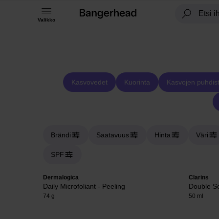
Valikko
Kasvovedet
Kuorinta
Kasvojen puhdis
Brändi
Saatavuus
Hinta
Väri
SPF
Dermalogica
Clarins
Daily Microfoliant - Peeling
Double Se
74 g
50 ml