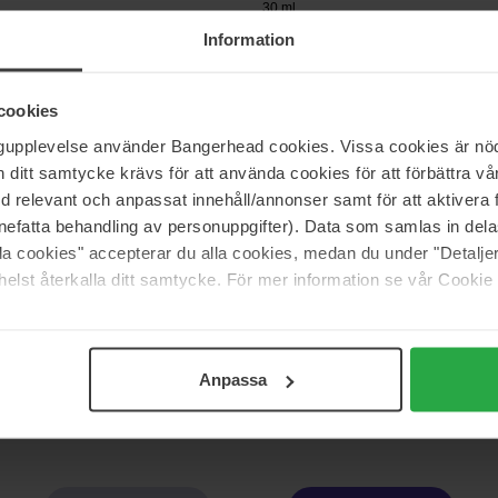
30 ml
Information
64 €
Loppu 
nta 40 €
Normaali hinta 93 €
cookies
COSRX
ngupplevelse använder Bangerhead cookies. Vissa cookies är nöd
etinal 10 Serum
The Hyaluronic Acid 3 Serum
itt samtycke krävs för att använda cookies för att förbättra vår
20 ml
med relevant och anpassat innehåll/annonser samt för att aktiver
Loppu varastosta
32 €
nefatta behandling av personuppgifter). Data som samlas in del
inta 118 €
Normaali hinta 39 €
alla cookies" accepterar du alla cookies, medan du under "Detal
elst återkalla ditt samtycke. För mer information se vår Cookie
der
Exuviance
 Night Repair Synchronized
Deep Clean AHA Cleanser
covery Complex
212 ml
Anpassa
39 €
inta 182 €
Normaali hinta 43 €