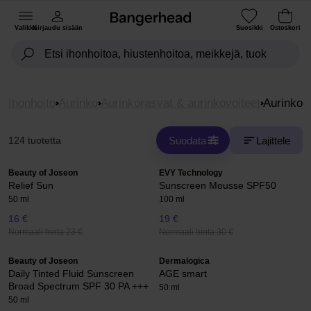
Valikko
Kirjaudu sisään
Suosikki
Ostoskori
Ihonhoito
Aurinko
Aurinkorasvat & aurinkovoiteet
Aurinkos
Suodata
Lajittele
124 tuotetta
Beauty of Joseon
EVY Technology
Relief Sun
Sunscreen Mousse SPF50
50 ml
100 ml
16 €
19 €
Normaali hinta 23 €
Normaali hinta 30 €
Beauty of Joseon
Dermalogica
Daily Tinted Fluid Sunscreen
AGE smart
Broad Spectrum SPF 30 PA +++
50 ml
50 ml