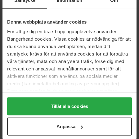
Murad
Beauty of Joseon
Environmental Shield
Hydra Shield Body Sun Lotion
Denna webbplats använder cookies
SPF50+
50 ml
150 ml
För att ge dig en bra shoppingupplevelse använder
72 €
23 €
Loppu varastosta
Bangerhead cookies. Vissa cookies är nödvändiga för att
Normaali hinta 87 €
du ska kunna använda webbplatsen, medan ditt
samtycke krävs för att använda cookies för att förbättra
Lumene
Dermalogica
våra tjänster, mäta och analysera trafik, förse dig med
Nordic-C
Prisma Protect SPF30
relevant och anpassat innehåll/annonser samt för att
50 ml
50 ml
aktivera funktioner som används på sociala medier
25 €
69 €
Normaali hinta 30 €
Normaali hinta 82 €
media (kan innefatta behandling av personuppgifter).
Data som samlas in delas med cookieleverantören.
EVY Technology
Medik8
Genom att trycka på "Tillåt alla cookies" accepterar du
Sunscreen Mousse SPF20
Advanced Day Total Protect
alla cookies, medan du under "Detaljer" kan anpassa
Tillåt alla cookies
SPF30
150 ml
användningen av cookies. Du kan när som helst återkalla
50 ml
ditt samtycke. För mer information se vår Cookie Policy
25 €
70 €
Anpassa
samt vår Integritetspolicy.
Normaali hinta 28 €
Normaali hinta 80 €