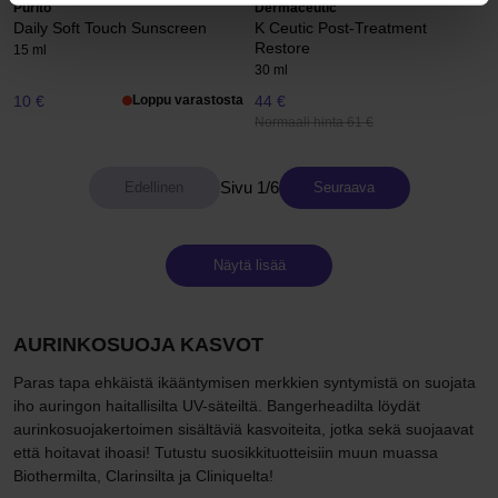
Purito
Dermaceutic
Daily Soft Touch Sunscreen
K Ceutic Post-Treatment
Restore
15 ml
30 ml
10 €
Loppu varastosta
44 €
Normaali hinta 61 €
Sivu 1/6
Seuraava
Näytä lisää
AURINKOSUOJA KASVOT
Paras tapa ehkäistä ikääntymisen merkkien syntymistä on suojata
iho auringon haitallisilta UV-säteiltä. Bangerheadilta löydät
aurinkosuojakertoimen sisältäviä kasvoiteita, jotka sekä suojaavat
että hoitavat ihoasi! Tutustu suosikkituotteisiin muun muassa
Biothermilta, Clarinsilta ja Cliniquelta!