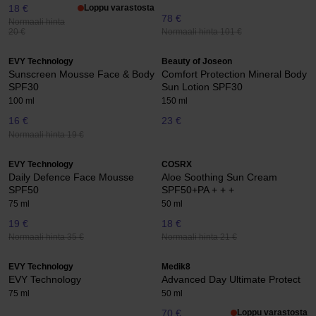
18 €
Loppu varastosta
78 €
Normaali hinta
Normaali hinta 101 €
20 €
EVY Technology
Beauty of Joseon
Sunscreen Mousse Face & Body
Comfort Protection Mineral Body
SPF30
Sun Lotion SPF30
100 ml
150 ml
16 €
23 €
Normaali hinta 19 €
EVY Technology
COSRX
Daily Defence Face Mousse
Aloe Soothing Sun Cream
SPF50
SPF50+PA + + +
75 ml
50 ml
19 €
18 €
Normaali hinta 35 €
Normaali hinta 21 €
EVY Technology
Medik8
EVY Technology
Advanced Day Ultimate Protect
75 ml
50 ml
70 €
Loppu varastosta