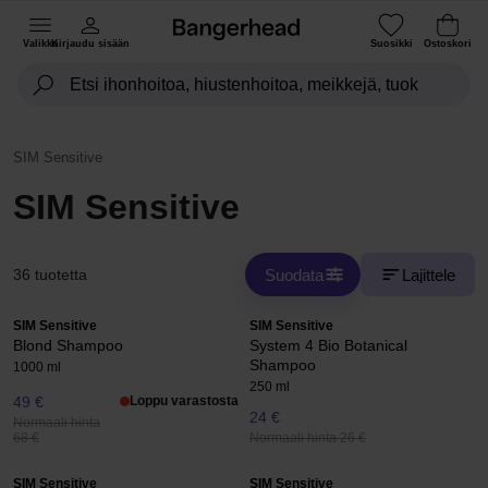
Valikko
Kirjaudu sisään
Suosikki
Ostoskori
SIM Sensitive
SIM Sensitive
Suodata
Lajittele
36 tuotetta
SIM Sensitive
SIM Sensitive
Blond Shampoo
System 4 Bio Botanical
Shampoo
1000 ml
250 ml
49 €
Loppu varastosta
24 €
Normaali hinta
Normaali hinta 26 €
68 €
SIM Sensitive
SIM Sensitive