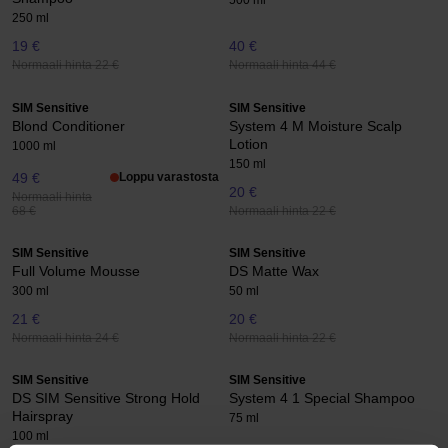
500 ml
250 ml
19 €
40 €
Normaali hinta 22 €
Normaali hinta 44 €
SIM Sensitive
SIM Sensitive
Blond Conditioner
System 4 M Moisture Scalp
Lotion
1000 ml
150 ml
49 €
Loppu varastosta
20 €
Normaali hinta
Normaali hinta 22 €
68 €
SIM Sensitive
SIM Sensitive
Full Volume Mousse
DS Matte Wax
300 ml
50 ml
21 €
20 €
Normaali hinta 24 €
Normaali hinta 22 €
SIM Sensitive
SIM Sensitive
DS SIM Sensitive Strong Hold
System 4 1 Special Shampoo
Hairspray
75 ml
100 ml