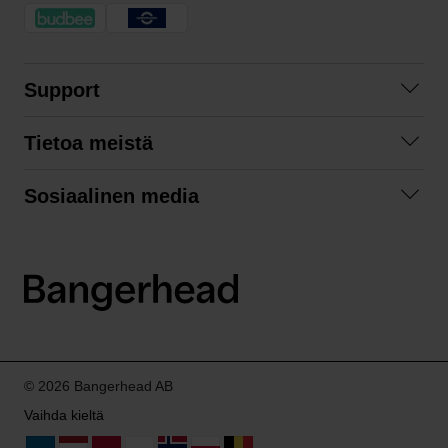
Support
Ota yhteyttä
Tietoa meistä
Usein kysyttyä
Yhteistyöt
Tilausehdot
Sosiaalinen media
Kestävä kehitys
Palautukset
Facebook
Tietosuojaseloste
Instagram
LinkedIn
© 2026 Bangerhead AB
Vaihda kieltä