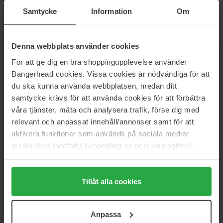
13 €
10 €
Samtycke
Information
Om
Normaali hinta 14 €
Normaali hinta 11 €
SIM Sensitive
SIM Sensitive
Denna webbplats använder cookies
DS Blow Out Spray
Moisture Shampoo
200 ml
1000 ml
För att ge dig en bra shoppingupplevelse använder
49 €
Loppu varastosta
Bangerhead cookies. Vissa cookies är nödvändiga för att
20 €
Normaali hinta
du ska kunna använda webbplatsen, medan ditt
Normaali hinta 22 €
68 €
samtycke krävs för att använda cookies för att förbättra
våra tjänster, mäta och analysera trafik, förse dig med
SIM Sensitive
SIM Sensitive
System 4 O Oil Cure Scalp
System 4 Bio Botanical Serum
relevant och anpassat innehåll/annonser samt för att
Treatment
150 ml
aktivera funktioner som används på sociala medier
150 ml
media (kan innefatta behandling av personuppgifter).
20 €
24 €
Data som samlas in delas med cookieleverantören.
Normaali hinta 22 €
Normaali hinta 26 €
Genom att trycka på "Tillåt alla cookies" accepterar du
alla cookies, medan du under "Detaljer" kan anpassa
Tillåt alla cookies
SIM Sensitive
SIM Sensitive
System 4 Bio Botanical
Heat Protection Spray
användningen av cookies. Du kan när som helst återkalla
500 ml
250 ml
ditt samtycke. För mer information se vår Cookie Policy
Anpassa
48 €
Loppu varastosta
samt vår Integritetspolicy.
21 €