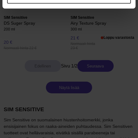
Normaali hinta
Normaali hinta 23 €
53 €
SIM Sensitive
SIM Sensitive
DS Suger Spray
Airy Texture Spray
200 ml
300 ml
21 €
Loppu varastosta
20 €
Normaali hinta
Normaali hinta 22 €
23 €
Sivu 1/2
Seuraava
Näytä lisää
SIM SENSITIVE
Sim Sensitive on suomalainen hiustenhoitomerkki, jonka
ensisijainen fokus on raaka-aineiden puhtaudessa. Sim Sensitiven
tuotteet ovat hellävaraisia, eivätkä sisällä parabeeneja tai