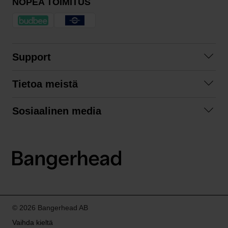
NOPEA TOIMITUS
Support
Ota yhteyttä
Tietoa meistä
Usein kysyttyä
Yhteistyöt
Tilausehdot
Sosiaalinen media
Kestävä kehitys
Palautukset
Facebook
Tietosuojaseloste
Instagram
LinkedIn
© 2026 Bangerhead AB
Vaihda kieltä