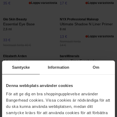
35 €
Loppu varastosta
17 €
Loppu varastosta
Glo Skin Beauty
NYX Professional Makeup
Essential Eye Base
Ultimate Shadow N Liner Primer
2,6 ml
8 ml
13 €
Loppu varastosta
33 €
Normaali hinta
Normaali hinta 40 €
14 €
Elizabeth Arden
bareMinerals
Advanced
Prime Time Eyeshadow
Extender
7 g
Samtycke
Information
Om
3 ml
35 €
Loppu varastosta
27 €
Normaali hinta
39 €
Denna webbplats använder cookies
För att ge dig en bra shoppingupplevelse använder
SILMÄMEIKIN POHJUSTUS
Bangerhead cookies. Vissa cookies är nödvändiga för att
du ska kunna använda webbplatsen, medan ditt
Varsinkin rasvaisemmalla iholla silmämeikki kasaantuu helposti
samtycke krävs för att använda cookies för att förbättra
luomivakoon. Pohjustusvoide tasoittaa silmäluomea ja saa meikin