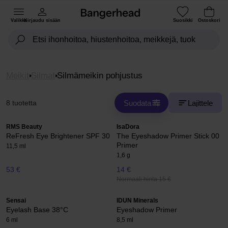
Valikko
Kirjaudu sisään
Suosikki
Ostoskori
Meikit
Silmat
Silmämeikin pohjustus
Suodata
Lajittele
8 tuotetta
RMS Beauty
IsaDora
ReFresh Eye Brightener SPF 30
The Eyeshadow Primer Stick 00
Primer
11,5 ml
1,6 g
53 €
14 €
Normaali hinta 15 €
Sensai
IDUN Minerals
Eyelash Base 38°C
Eyeshadow Primer
6 ml
8,5 ml