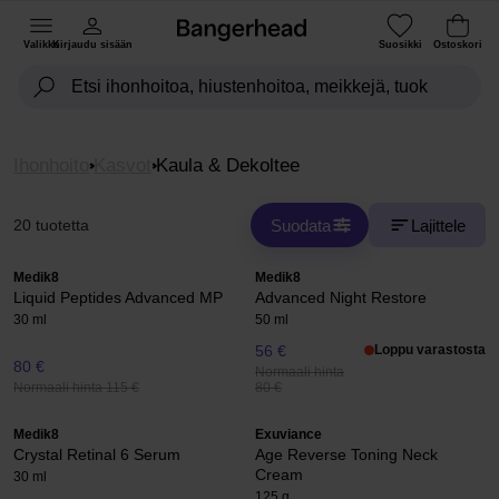
Valikko
Kirjaudu sisään
Suosikki
Ostoskori
Ihonhoito
Kasvot
Kaula & Dekoltee
Suodata
Lajittele
20 tuotetta
Medik8
Medik8
Liquid Peptides Advanced MP
Advanced Night Restore
30 ml
50 ml
56 €
Loppu varastosta
80 €
Normaali hinta
Normaali hinta 115 €
80 €
Medik8
Exuviance
Crystal Retinal 6 Serum
Age Reverse Toning Neck
Cream
30 ml
125 g