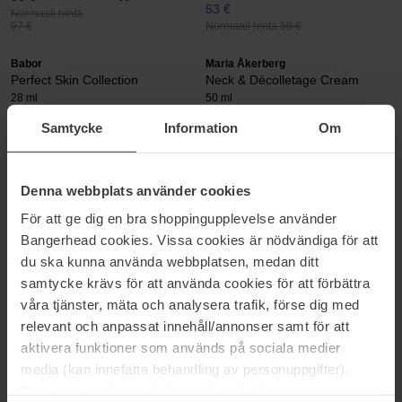
53 €
Normaali hinta
Normaali hinta 59 €
97 €
Babor
Maria Åkerberg
Perfect Skin Collection
Neck & Décolletage Cream
28 ml
50 ml
54 €
31 €
Samtycke
Information
Om
Normaali hinta 65 €
Normaali hinta 37 €
Estée Lauder
Lancôme
Denna webbplats använder cookies
Resilience Tri-Peptide Face and
Rénergie C.R.x Triple Serum
Neck Cream SPF15
Retinol
För att ge dig en bra shoppingupplevelse använder
50 ml
50 ml
Bangerhead cookies. Vissa cookies är nödvändiga för att
143 €
148 €
du ska kunna använda webbplatsen, medan ditt
Normaali hinta 159 €
Normaali hinta 178 €
samtycke krävs för att använda cookies för att förbättra
våra tjänster, mäta och analysera trafik, förse dig med
Elemis
FILORGA
Pro-Collagen Morning Matrix
Global-Repair Advanced Cream
relevant och anpassat innehåll/annonser samt för att
50 ml
50 ml
aktivera funktioner som används på sociala medier
220 €
117 €
media (kan innefatta behandling av personuppgifter).
Normaali hinta 130 €
Data som samlas in delas med cookieleverantören.