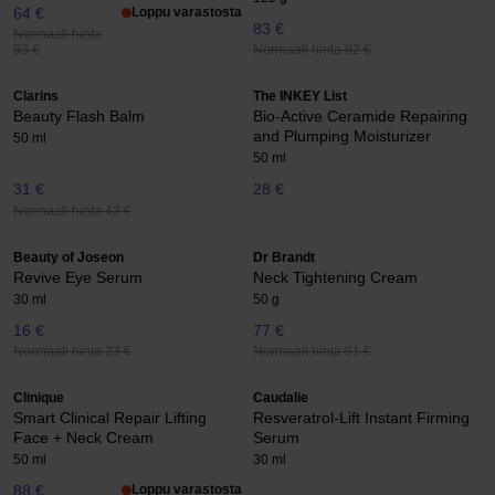
64 €
Loppu varastosta
83 €
Normaali hinta
Normaali hinta 92 €
93 €
Clarins
The INKEY List
Beauty Flash Balm
Bio-Active Ceramide Repairing
and Plumping Moisturizer
50 ml
50 ml
31 €
28 €
Normaali hinta 43 €
Beauty of Joseon
Dr Brandt
Revive Eye Serum
Neck Tightening Cream
30 ml
50 g
16 €
77 €
Normaali hinta 23 €
Normaali hinta 91 €
Clinique
Caudalie
Smart Clinical Repair Lifting
Resveratrol-Lift Instant Firming
Face + Neck Cream
Serum
50 ml
30 ml
88 €
Loppu varastosta