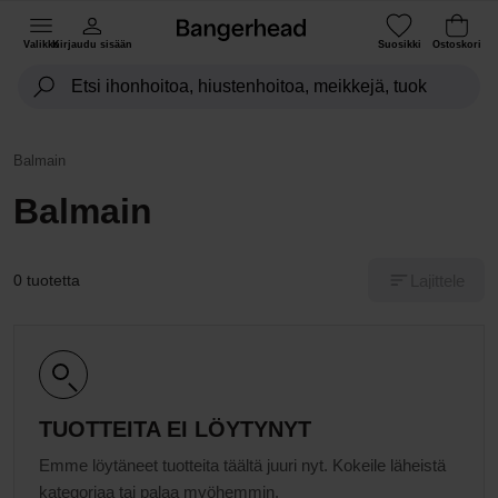
Valikko
Kirjaudu sisään
Suosikki
Ostoskori
Balmain
Balmain
Lajittele
0 tuotetta
TUOTTEITA EI LÖYTYNYT
Emme löytäneet tuotteita täältä juuri nyt. Kokeile läheistä
kategoriaa tai palaa myöhemmin.