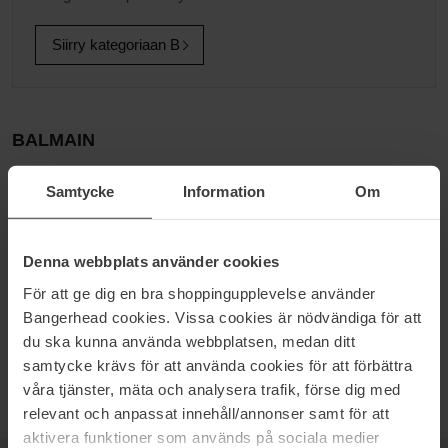
Siirry kategoriaan B
BALMAIN
Balmain on Pierre Balmainin perustama ranskalainen muotitalo,
Samtycke
Information
Om
joka luo upeaa haute couture muotia. Balmainin tarina alkaa
vuonna 1945, kun Pierre Balmainin intohimo muotia kohtaan
inspiroi hänet tuottamaan ensimmäisen vaatekokoelmansa. Jo
vuonna 1949 lanseeraa hän ensimmäisen hajuvetensä, josta tuli
Denna webbplats använder cookies
oitis suuri menestys. Tämän jälkeen merkki on vuosien varrella
För att ge dig en bra shoppingupplevelse använder
kasvanut yhdeksi maailman suurimmista muotitaloista, jonka
Bangerhead cookies. Vissa cookies är nödvändiga för att
rinnalle Balmain Hair Couture on luonut kokoelman hiustuotteita,
du ska kunna använda webbplatsen, medan ditt
joiden salaisuus perustuu muotinäytösten kulissien takana
jaettuihin hiussalaisuuksiin ja muodin uusimpiin trendeihin.
samtycke krävs för att använda cookies för att förbättra
våra tjänster, mäta och analysera trafik, förse dig med
relevant och anpassat innehåll/annonser samt för att
aktivera funktioner som används på sociala medier