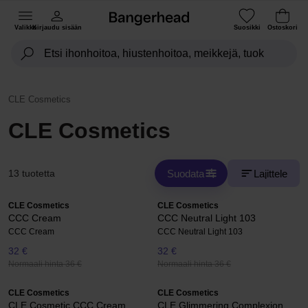
Valikko
Kirjaudu sisään
Suosikki
Ostoskori
CLE Cosmetics
CLE Cosmetics
Suodata
Lajittele
13 tuotetta
CLE Cosmetics
CLE Cosmetics
CCC Cream
CCC Neutral Light 103
CCC Cream
CCC Neutral Light 103
32 €
32 €
Normaali hinta 36 €
Normaali hinta 36 €
CLE Cosmetics
CLE Cosmetics
CLE Cosmetic CCC Cream
CLE Glimmering Complexion