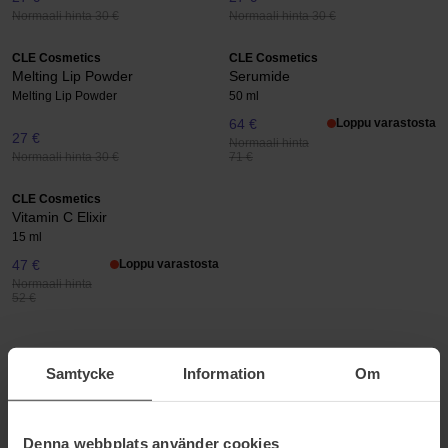
Normaali hinta 30 €
Normaali hinta 30 €
CLE Cosmetics
CLE Cosmetics
Melting Lip Powder
Serumide
Melting Lip Powder
50 ml
64 €
Loppu varastosta
27 €
Normaali hinta
Normaali hinta 30 €
71 €
CLE Cosmetics
Vitamin C Elixir
15 ml
47 €
Loppu varastosta
Normaali hinta
52 €
CLE COSMETICS
Samtycke
Information
Om
CLE Cosmetics är ett cruelty-free och helt veganskt varumärke
som erbjuder en rad produkter för att omfamna ditt naturliga jag.
Med CLE CCC Cream får du en produkt som kombinerar hudvård
Denna webbplats använder cookies