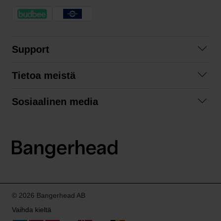
Support
Ota yhteyttä
Tietoa meistä
Usein kysyttyä
Yhteistyöt
Tilausehdot
Sosiaalinen media
Kestävä kehitys
Palautukset
Facebook
Tietosuojaseloste
Instagram
LinkedIn
© 2026 Bangerhead AB
Vaihda kieltä