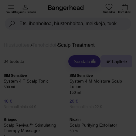
Valikko
Kirjaudu sisään
Suosikki
Ostoskori
Hiustuotteet
Tehohoidot
Scalp Treatment
Suodata
Lajittele
34 tuotetta
SIM Sensitive
SIM Sensitive
System 4 T Scalp Tonic
System 4 M Moisture Scalp
Lotion
500 ml
150 ml
40 €
20 €
Normaali hinta 44 €
Normaali hinta 22 €
Briogeo
Nioxin
Scalp Revival™ Stimulating
Scalp Purifying Exfoliator
Therapy Massager
50 ml