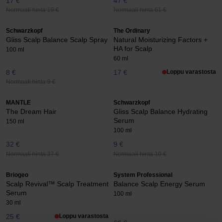
17 €
47 €
Normaali hinta 19 €
Normaali hinta 61 €
Schwarzkopf
The Ordinary
Gliss Scalp Balance Scalp Spray
Natural Moisturizing Factors +
HA for Scalp
100 ml
60 ml
8 €
17 €
Loppu varastosta
Normaali hinta 9 €
MANTLE
Schwarzkopf
The Dream Hair
Gliss Scalp Balance Hydrating
Serum
150 ml
100 ml
32 €
9 €
Normaali hinta 37 €
Normaali hinta 10 €
Briogeo
System Professional
Scalp Revival™ Scalp Treatment
Balance Scalp Energy Serum
Serum
100 ml
30 ml
25 €
Loppu varastosta