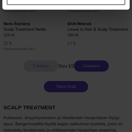
18 €
21 €
Normaali hinta 20 €
Normaali hinta 23 €
Maria Åkerberg
IDUN Minerals
Scalp Treatment Nettle
Leave in Hair & Scalp Treatment
125 ml
100 ml
22 €
17 €
Normaali hinta 24 €
Sivu 1/2
Seuraava
Näytä lisää
SCALP TREATMENT
Kutiavaan, ärsyyntyneeseen ja hilseilevään hiuspohjaan löytyy
apua. Bangerheadilta löydät laajan valikoiman tuotteita, jotka on
tarkoitettu lievittämään ja ehkäisemään hiuspohjan ongelmia.