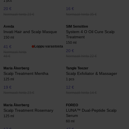
1 pcs
20 €
16 €
Normaali hinta 23 €
Normaali hinta 35 €
Aveda
SIM Sensitive
Invati Hair and Scalp Masque
System 4 O Oil Cure Scalp
Treatment
150 ml
150 ml
41 €
Loppu varastosta
20 €
Normaali hinta
Normaali hinta 22 €
48 €
Maria Åkerberg
Tangle Teezer
Scalp Treatment Mentha
Scalp Exfoliator & Massager
125 ml
1 pcs
19 €
12 €
Normaali hinta 23 €
Normaali hinta 14 €
Maria Åkerberg
FOREO
Scalp Treatment Rosemary
LUNA™ Dual-Peptide Scalp
Serum
125 ml
60 ml