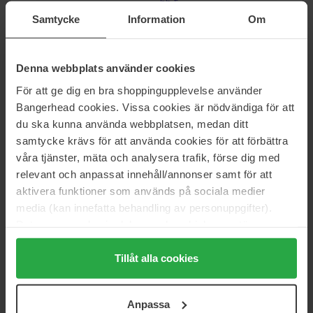
66 €
Normaali hinta
Normaali hinta 74 €
30 €
Samtycke
Information
Om
Maria Åkerberg
Aveda
Scalp Scrub Intensive
Scalp Solutions Refreshing
Denna webbplats använder cookies
Protective Mist
125 ml
100 ml
För att ge dig en bra shoppingupplevelse använder
20 €
33 €
Bangerhead cookies. Vissa cookies är nödvändiga för att
Normaali hinta 23 €
Normaali hinta 45 €
du ska kunna använda webbplatsen, medan ditt
samtycke krävs för att använda cookies för att förbättra
Schwarzkopf
Aveda
våra tjänster, mäta och analysera trafik, förse dig med
Gliss Scalp Balance Purifying
Scalp Solutions Exfoliating Scalp
Serum
Treatment
relevant och anpassat innehåll/annonser samt för att
100 ml
150 ml
aktivera funktioner som används på sociala medier
37 €
Loppu varastosta
media (kan innefatta behandling av personuppgifter).
9 €
Normaali hinta
Data som samlas in delas med cookieleverantören.
Normaali hinta 10 €
46 €
Genom att trycka på "Tillåt alla cookies" accepterar du
alla cookies, medan du under "Detaljer" kan anpassa
Tillåt alla cookies
WetBrush
Goldwell
Go Green Scalp
Dualsenses Men Tonic
användningen av cookies. Du kan när som helst återkalla
Exfoliator/Massage Purple
150 ml
ditt samtycke. För mer information se vår Cookie Policy
Go Green Scalp Exfoliator/Massage
Anpassa
Purple
samt vår Integritetspolicy.