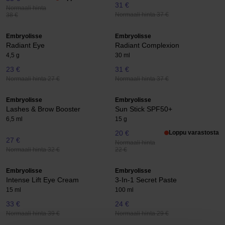
31 €
Normaali hinta
Normaali hinta 37 €
38 €
Embryolisse
Embryolisse
Radiant Eye
Radiant Complexion
4,5 g
30 ml
23 €
31 €
Normaali hinta 27 €
Normaali hinta 37 €
Embryolisse
Embryolisse
Lashes & Brow Booster
Sun Stick SPF50+
6,5 ml
15 g
20 €
Loppu varastosta
27 €
Normaali hinta
Normaali hinta 32 €
22 €
Embryolisse
Embryolisse
Intense Lift Eye Cream
3-In-1 Secret Paste
15 ml
100 ml
33 €
24 €
Normaali hinta 39 €
Normaali hinta 29 €