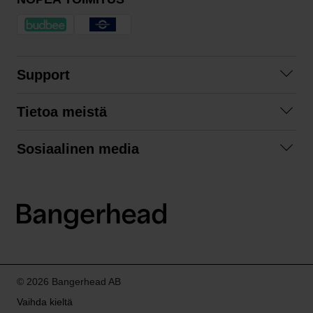
Support
Ota yhteyttä
Tietoa meistä
Usein kysyttyä
Yhteistyöt
Tilausehdot
Sosiaalinen media
Kestävä kehitys
Palautukset
Facebook
Tietosuojaseloste
Instagram
LinkedIn
© 2026 Bangerhead AB
Vaihda kieltä