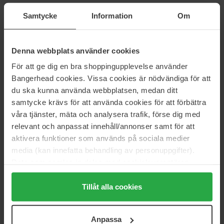
Embryolisse
Embryolisse
Samtycke
Information
Om
Anti-Blemish Serum
Cicalisse Hands & Nails
30 ml
30 ml
33 €
12 €
Denna webbplats använder cookies
Normaali hinta 39 €
Normaali hinta 13 €
För att ge dig en bra shoppingupplevelse använder
Embryolisse
Embryolisse
Bangerhead cookies. Vissa cookies är nödvändiga för att
Color Balm 3-In-1 Stick
Concealer Correcting Care
du ska kunna använda webbplatsen, medan ditt
Beige
2,5 g
8 ml
samtycke krävs för att använda cookies för att förbättra
våra tjänster, mäta och analysera trafik, förse dig med
22 €
23 €
Normaali hinta 26 €
Normaali hinta 26 €
relevant och anpassat innehåll/annonser samt för att
aktivera funktioner som används på sociala medier
Embryolisse
Embryolisse
media (kan innefatta behandling av personuppgifter).
Concealer Correcting Care Pink
Concentrated Brightening Dark
Data som samlas in delas med cookieleverantören.
Spot Serum
8 ml
Genom att trycka på "Tillåt alla cookies" accepterar du
30 ml
23 €
Loppu varastosta
alla cookies, medan du under "Detaljer" kan anpassa
Tillåt alla cookies
44 €
Normaali hinta
användningen av cookies. Du kan när som helst återkalla
Normaali hinta 52 €
26 €
ditt samtycke. För mer information se vår Cookie Policy
Anpassa
Embryolisse
Embryolisse
samt vår Integritetspolicy.