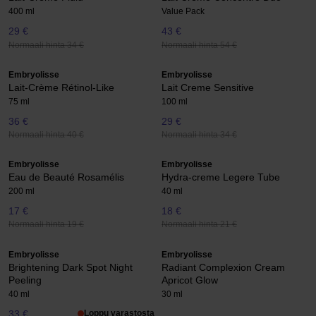
400 ml
Value Pack
29 €
43 €
Normaali hinta 34 €
Normaali hinta 54 €
Embryolisse
Embryolisse
Lait-Crème Rétinol-Like
Lait Creme Sensitive
75 ml
100 ml
36 €
29 €
Normaali hinta 40 €
Normaali hinta 34 €
Embryolisse
Embryolisse
Eau de Beauté Rosamélis
Hydra-creme Legere Tube
200 ml
40 ml
17 €
18 €
Normaali hinta 19 €
Normaali hinta 21 €
Embryolisse
Embryolisse
Brightening Dark Spot Night
Radiant Complexion Cream
Peeling
Apricot Glow
40 ml
30 ml
33 €
Loppu varastosta