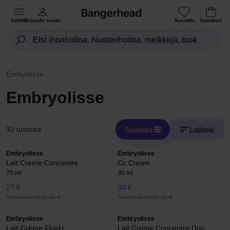
Valikko
Kirjaudu sisään
Suosikki
Ostoskori
Embryolisse
Embryolisse
Suodata
Lajittele
32 tuotetta
Embryolisse
Embryolisse
Lait Creme Concentre
Cc Cream
75 ml
30 ml
27 €
30 €
Normaali hinta 32 €
Normaali hinta 35 €
Embryolisse
Embryolisse
Lait-Crème Fluid+
Lait Creme Concentre Duo