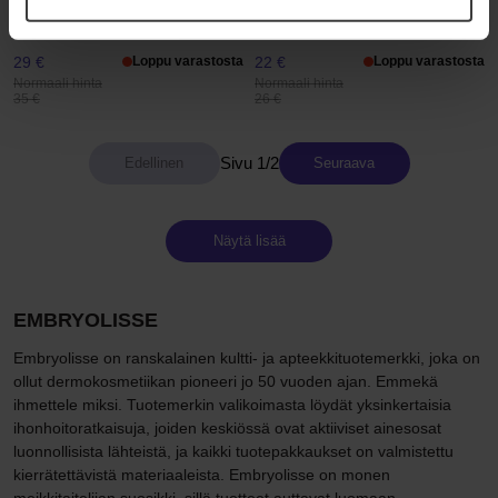
Corrective Green SOS Cream
Filaderme Emulsion
30 ml
75 ml
29 €
Loppu varastosta
22 €
Loppu varastosta
Normaali hinta
Normaali hinta
35 €
26 €
Sivu 1/2
Seuraava
Näytä lisää
EMBRYOLISSE
Embryolisse on ranskalainen kultti- ja apteekkituotemerkki, joka on
ollut dermokosmetiikan pioneeri jo 50 vuoden ajan. Emmekä
ihmettele miksi. Tuotemerkin valikoimasta löydät yksinkertaisia
ihonhoitoratkaisuja, joiden keskiössä ovat aktiiviset ainesosat
luonnollisista lähteistä, ja kaikki tuotepakkaukset on valmistettu
kierrätettävistä materiaaleista. Embryolisse on monen
meikkitaitelijan suosikki, sillä tuotteet auttavat luomaan