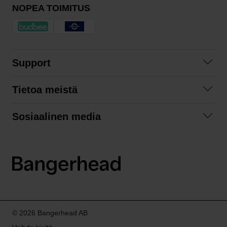
NOPEA TOIMITUS
Support
Ota yhteyttä
Tietoa meistä
Usein kysyttyä
Yhteistyöt
Tilausehdot
Sosiaalinen media
Kestävä kehitys
Palautukset
Facebook
Tietosuojaseloste
Instagram
LinkedIn
© 2026 Bangerhead AB