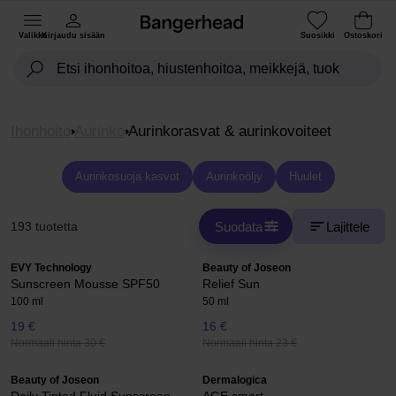
Valikko
Kirjaudu sisään
Suosikki
Ostoskori
Ihonhoito
Aurinko
Aurinkorasvat & aurinkovoiteet
Aurinkosuoja kasvot
Aurinkoöljy
Huulet
Suodata
Lajittele
193 tuotetta
EVY Technology
Beauty of Joseon
Sunscreen Mousse SPF50
Relief Sun
100 ml
50 ml
19 €
16 €
Normaali hinta 30 €
Normaali hinta 23 €
Beauty of Joseon
Dermalogica