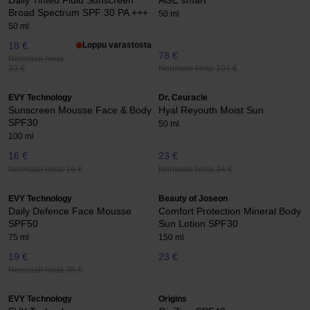
Daily Tinted Fluid Sunscreen
AGE smart
Broad Spectrum SPF 30 PA +++
50 ml
50 ml
18 €
Loppu varastosta
78 €
Normaali hinta
Normaali hinta 101 €
20 €
EVY Technology
Dr. Ceuracle
Sunscreen Mousse Face & Body
Hyal Reyouth Moist Sun
SPF30
50 ml
100 ml
16 €
23 €
Normaali hinta 19 €
Normaali hinta 34 €
EVY Technology
Beauty of Joseon
Daily Defence Face Mousse
Comfort Protection Mineral Body
SPF50
Sun Lotion SPF30
75 ml
150 ml
19 €
23 €
Normaali hinta 35 €
EVY Technology
Origins