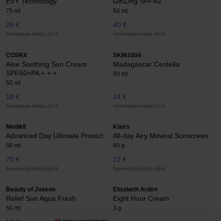
EVY Technology
GinZing SPF40
75 ml
50 ml
29 €
40 €
Normaali hinta 32 €
Normaali hinta 45 €
COSRX
SKIN1004
Aloe Soothing Sun Cream
Madagascar Centella
SPF50+PA + + +
50 ml
50 ml
18 €
24 €
Normaali hinta 21 €
Normaali hinta 27 €
Medik8
Klairs
Advanced Day Ultimate Protect
All-day Airy Mineral Sunscreen
50 ml
60 g
70 €
22 €
Normaali hinta 80 €
Normaali hinta 28 €
Beauty of Joseon
Elizabeth Arden
Relief Sun Aqua Fresh
Eight Hour Cream
50 ml
3 g