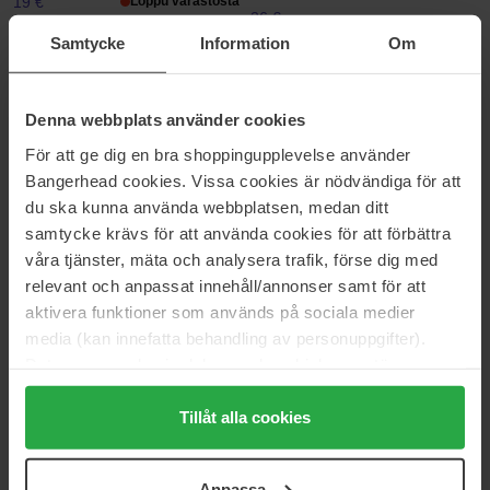
19 €
Loppu varastosta
26 €
Normaali hinta
Normaali hinta 28 €
23 €
Samtycke
Information
Om
Klairs
Lumene
Illuminating Supple Blemish
Nordic-C
Denna webbplats använder cookies
Cream SPF40
50 ml
40 ml
För att ge dig en bra shoppingupplevelse använder
30 €
25 €
Bangerhead cookies. Vissa cookies är nödvändiga för att
Normaali hinta 33 €
Normaali hinta 30 €
du ska kunna använda webbplatsen, medan ditt
samtycke krävs för att använda cookies för att förbättra
Dermaceutic
EVY Technology
våra tjänster, mäta och analysera trafik, förse dig med
K Ceutic Post-Treatment
Daily Tan Activator
Restore
relevant och anpassat innehåll/annonser samt för att
150 ml
30 ml
aktivera funktioner som används på sociala medier
32 €
Loppu varastosta
44 €
media (kan innefatta behandling av personuppgifter).
Normaali hinta
Normaali hinta 61 €
35 €
Data som samlas in delas med cookieleverantören.
Genom att trycka på "Tillåt alla cookies" accepterar du
Biotherm
Murad
alla cookies, medan du under "Detaljer" kan anpassa
Tillåt alla cookies
Blue Peptides Uplift Moisturizing
Environmental Shield
Cream SPF30
användningen av cookies. Du kan när som helst återkalla
50 ml
50 ml
ditt samtycke. För mer information se vår Cookie Policy
Anpassa