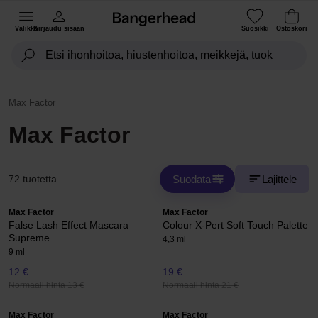
Valikko
Kirjaudu sisään
Suosikki
Ostoskori
Max Factor
Max Factor
Suodata
Lajittele
72 tuotetta
Max Factor
Max Factor
False Lash Effect Mascara
Colour X-Pert Soft Touch Palette
Supreme
4,3 ml
9 ml
12 €
19 €
Normaali hinta 13 €
Normaali hinta 21 €
Max Factor
Max Factor