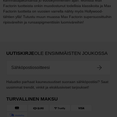
kannnattajakuntansa jo vuosikymmenten ajan. Monista Max
Factorin tuotteista onkin muodostunut todellisia klassikoita ja Max
Factorin tuotteita on vuosien varrella nähty myös Hollywood-
tähtien yllä! Tutustu muun muassa Max Factorin supersuosittuihin
ripisväreihin ja runsaspigmenttisiin luomiväreihin!
UUTISKIRJE
OLE ENSIMMÄISTEN JOUKOSSA
Haluatko parhaat kauneusuutiset suoraan sähköpostiisi? Saat
uusimmat trendit, vinkit ja eksklusiiviset tarjoukset!
TURVALLINEN MAKSU