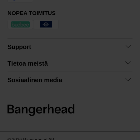
NOPEA TOIMITUS
Support
Ota yhteyttä
Tietoa meistä
Usein kysyttyä
Yhteistyöt
Tilausehdot
Sosiaalinen media
Kestävä kehitys
Palautukset
Facebook
Tietosuojaseloste
Instagram
LinkedIn
© 2026 Bangerhead AB