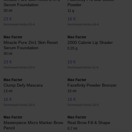
Serum Foundation
Powder
30 ml
11 g
23 €
16 €
Normaali hinta 25 €
Normaali hinta 18 €
Max Factor
Max Factor
Miracle Pure 2In1 Skin Reset
2000 Calorie Lip Shader
Serum Foundation
0,35 g
30 ml
23 €
10 €
Normaali hinta 25 €
Normaali hinta 11 €
Max Factor
Max Factor
Clump Defy Mascara
Facefinity Powder Bronzer
13 ml
10 ml
16 €
16 €
Normaali hinta 18 €
Normaali hinta 18 €
Max Factor
Max Factor
Masterpiece Micro Marker Brow
Real Brow Fill & Shape
Pencil
0,7 ml