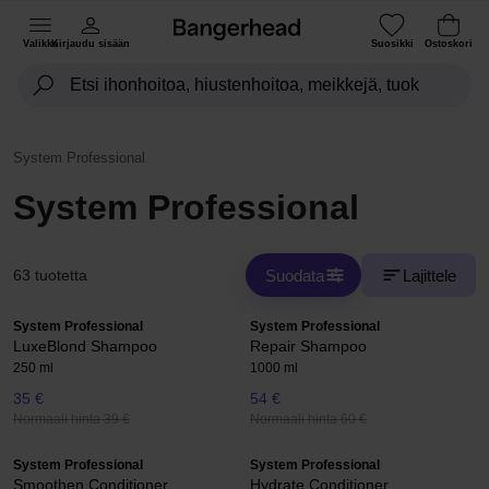
Valikko
Kirjaudu sisään
Suosikki
Ostoskori
System Professional
System Professional
Suodata
Lajittele
63 tuotetta
System Professional
System Professional
LuxeBlond Shampoo
Repair Shampoo
250 ml
1000 ml
35 €
54 €
Normaali hinta 39 €
Normaali hinta 60 €
System Professional
System Professional
Smoothen Conditioner
Hydrate Conditioner