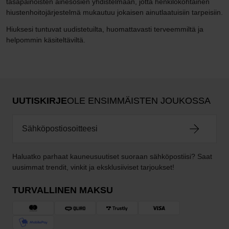
tasapainoisten ainesosien yhdistelmään, jotta henkilökohtainen
hiustenhoitojärjestelmä mukautuu jokaisen ainutlaatuisiin tarpeisiin.
Hiuksesi tuntuvat uudistetuilta, ​​huomattavasti terveemmiltä ja
helpommin käsiteltäviltä.
UUTISKIRJE
OLE ENSIMMÄISTEN JOUKOSSA
Haluatko parhaat kauneusuutiset suoraan sähköpostiisi? Saat
uusimmat trendit, vinkit ja eksklusiiviset tarjoukset!
TURVALLINEN MAKSU