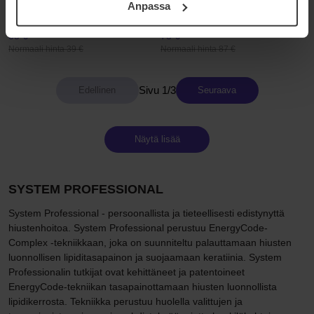
Luxe Oil Shampoo
Elastic Force Serum
Anpassa
samt vår Integritetspolicy.
250 ml
125 ml
35 €
78 €
Normaali hinta 39 €
Normaali hinta 87 €
Sivu 1/3
Seuraava
Näytä lisää
SYSTEM PROFESSIONAL
System Professional - persoonallista ja tieteellisesti edistynyttä
hiustenhoitoa. System Professional perustuu EnergyCode-
Complex -tekniikkaan, joka on suunniteltu palauttamaan hiusten
luonnollisen lipiditasapainon ja suojaamaan keratiinia. System
Professionalin tutkijat ovat kehittäneet ja patentoineet
EnergyCode-tekniikan tasapainottamaan hiusten luonnollista
lipidikerrosta. Tekniikka perustuu huolella valittujen ja