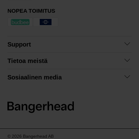
NOPEA TOIMITUS
Support
Ota yhteyttä
Tietoa meistä
Usein kysyttyä
Yhteistyöt
Tilausehdot
Sosiaalinen media
Kestävä kehitys
Palautukset
Facebook
Tietosuojaseloste
Instagram
LinkedIn
© 2026 Bangerhead AB