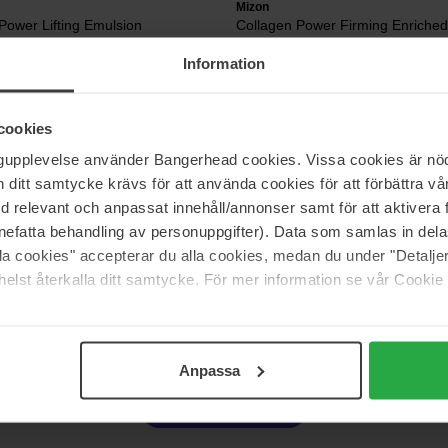
Mizon
Power Lifting Emulsion
Collagen Power Firming Enriche
50 ml
Information
37 €
nta 39 €
Normaali hinta 43 €
cookies
ngupplevelse använder Bangerhead cookies. Vissa cookies är nöd
Mizon
rl Eye Gel Patch
Snail Repair Eye Cream Tube
itt samtycke krävs för att använda cookies för att förbättra vår
15 ml
med relevant och anpassat innehåll/annonser samt för att aktiver
nefatta behandling av personuppgifter). Data som samlas in del
14 €
nta 36 €
Normaali hinta 18 €
alla cookies" accepterar du alla cookies, medan du under "Detal
elst återkalla ditt samtycke. För mer information se vår Cookie
Sivu 1/3
Seuraava
Anpassa
Näytä lisää