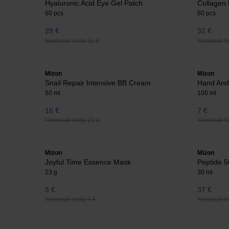
Hyaluronic Acid Eye Gel Patch
Collagen 
60 pcs
60 pcs
28 €
32 €
Normaali hinta 31 €
Normaali hi
Mizon
Mizon
Snail Repair Intensive BB Cream
Hand And
50 ml
100 ml
16 €
7 €
Normaali hinta 23 €
Normaali hi
Mizon
Mizon
Joyful Time Essence Mask
Peptide 
23 g
30 ml
3 €
37 €
Normaali hinta 4 €
Normaali hi