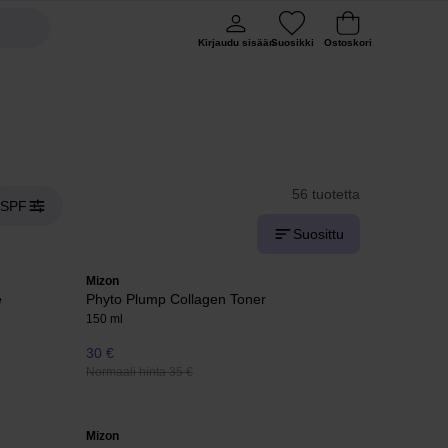
Kirjaudu sisään
Suosikki
Ostoskori
56 tuotetta
SPF
Suosittu
Mizon
e
Phyto Plump Collagen Toner
150 ml
30 €
Normaali hinta 35 €
Mizon