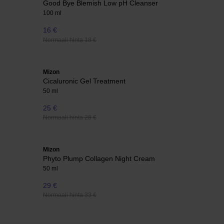
Good Bye Blemish Low pH Cleanser
100 ml
16 €
Normaali hinta 18 €
Mizon
Cicaluronic Gel Treatment
50 ml
25 €
Normaali hinta 28 €
Mizon
Phyto Plump Collagen Night Cream
50 ml
29 €
Normaali hinta 33 €