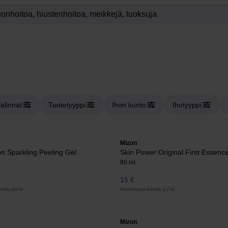
valinnat
Tuotetyyppi
Ihon kunto
Ihotyyppi
Mizon
n Sparkling Peeling Gel
Skin Power Original First Essenc
80 ml
15 €
nta 30 €
Normaali hinta 17 €
Mizon