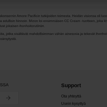
sernin Amore Pacificin tutkijoiden toimesta. Heidän visionsa oli luoda a
sosilla edullisin hinnoin. Mizon loi ensimmäisen CC Cream -tuotteen, joka
ivat jokaisen ihonhoitorutiiniin.
ta, jotka sisältävät mahdollisimman vähän ainesosia ja tekevät ihonhoid
hoärsytystä.
OSSA
Support
Ota yhteyttä
Usein kysyttyä