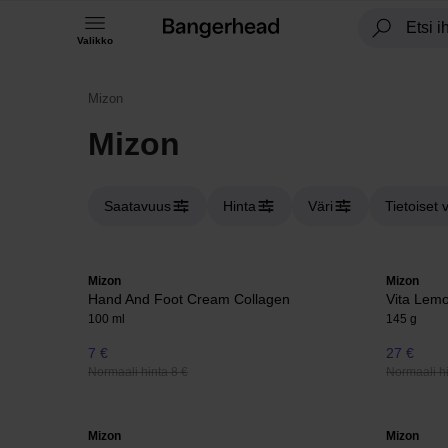
Valikko
Mizon
Mizon
Saatavuus
Hinta
Väri
Tietoiset 
Mizon
Mizon
Hand And Foot Cream Collagen
Vita Lemo
100 ml
145 g
7 €
27 €
Normaali hinta 8 €
Normaali hi
Mizon
Mizon