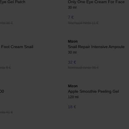
Eye Gel Patch
Only One Eye Cream For Face
30 ml
7 €
nta 36 €
Normaali hinta 11 €
Mizon
 Foot Cream Snail
Snail Repair Intensive Ampoule
30 ml
32 €
nta 8 €
Normaali hinta 36 €
Mizon
500
Apple Smoothie Peeling Gel
120 ml
18 €
nta 41 €