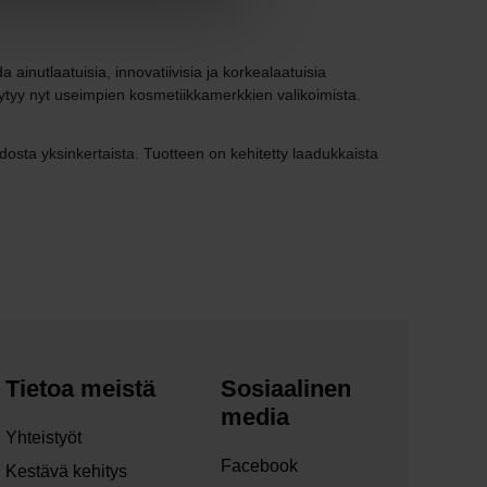
inutlaatuisia, innovatiivisia ja korkealaatuisia
 löytyy nyt useimpien kosmetiikkamerkkien valikoimista.
osta yksinkertaista. Tuotteen on kehitetty laadukkaista
Tietoa meistä
Sosiaalinen
media
Yhteistyöt
Facebook
Kestävä kehitys