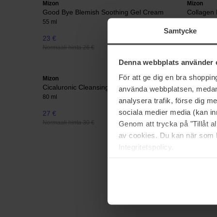
Mizon
Mizon
Good Bye Blemish Soothing Gel Cream
Collagen 
55 ml
120 ml
Samtycke
23 €
35 €
Normaali hinta 26 €
Normaali hi
Denna webbplats använder 
För att ge dig en bra shoppi
Mizon
Mizon
Cicaluronic Cleansing Balm
Black Pea
använda webbplatsen, medan d
80 ml
84 g
analysera trafik, förse dig 
sociala medier media (kan in
27 €
31 €
Normaali hinta 30 €
Normaali hi
Genom att trycka på "Tillåt 
av cookies. Du kan när som h
Integritetspolicy.