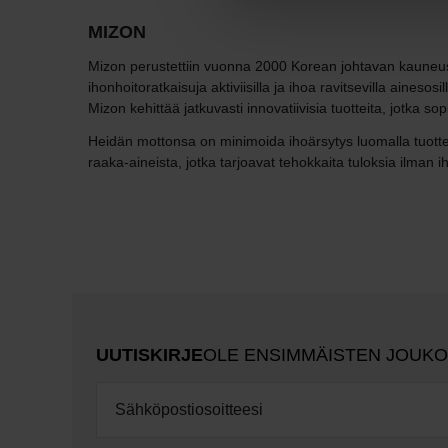
MIZON
Mizon perustettiin vuonna 2000 Korean johtavan kauneuskon
ihonhoitoratkaisuja aktiviisilla ja ihoa ravitsevilla aine
Mizon kehittää jatkuvasti innovatiivisia tuotteita, jotka sop
Heidän mottonsa on minimoida ihoärsytys luomalla tuottei
raaka-aineista, jotka tarjoavat tehokkaita tuloksia ilman i
UUTISKIRJE
OLE ENSIMMÄISTEN JOUK