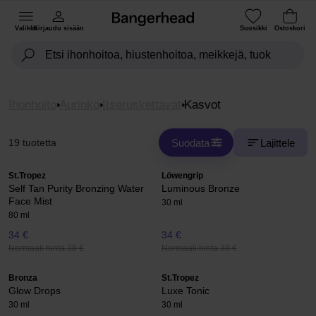
Valikko
Kirjaudu sisään
Suosikki
Ostoskori
Ihonhoito
Aurinko
Itseruskettavat
Kasvot
Suodata
Lajittele
19 tuotetta
St.Tropez
Löwengrip
Self Tan Purity Bronzing Water
Luminous Bronze
Face Mist
30 ml
80 ml
34 €
34 €
Normaali hinta 38 €
Normaali hinta 38 €
Bronza
St.Tropez
Glow Drops
Luxe Tonic
30 ml
30 ml