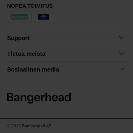
NOPEA TOIMITUS
Support
Ota yhteyttä
Tietoa meistä
Usein kysyttyä
Yhteistyöt
Tilausehdot
Sosiaalinen media
Kestävä kehitys
Palautukset
Facebook
Tietosuojaseloste
Instagram
LinkedIn
© 2026 Bangerhead AB