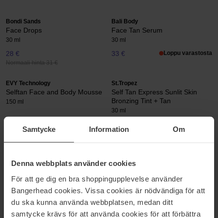
Bondi Sands
Bali Body
Face Drops
Face Tan Serum
30 ml
30 ml
28 €
33 €
Loppu varastosta
Normaali hinta 31 €
EVY Technology
St.Tropez
Selftan Face and Body Mousse
Self Tan Express Sunlit Skin
Bronzing Tint + Tan
150 ml
30 ml
23 €
33 €
Samtycke
Information
Om
Normaali hinta 28 €
Normaali hinta 40 €
Bondi Sands
Bondi Sands
Gradual Tan Face Lotion
SPF50+Hydrating Tinted Face
Denna webbplats använder cookies
Lotion
50 ml
För att ge dig en bra shoppingupplevelse använder
75 ml
Bangerhead cookies. Vissa cookies är nödvändiga för att
23 €
Loppu varastosta
du ska kunna använda webbplatsen, medan ditt
19 €
Normaali hinta
Normaali hinta 21 €
25 €
samtycke krävs för att använda cookies för att förbättra