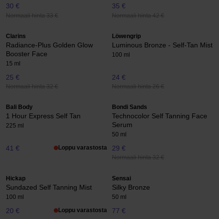
30 €
35 €
Normaali hinta 33 €
Normaali hinta 42 €
Clarins
Löwengrip
Radiance-Plus Golden Glow
Luminous Bronze - Self-Tan Mist
Booster Face
100 ml
15 ml
25 €
24 €
Normaali hinta 32 €
Normaali hinta 26 €
Bali Body
Bondi Sands
1 Hour Express Self Tan
Technocolor Self Tanning Face
Serum
225 ml
50 ml
41 €
Loppu varastosta
29 €
Normaali hinta 32 €
Hickap
Sensai
Sundazed Self Tanning Mist
Silky Bronze
100 ml
50 ml
20 €
Loppu varastosta
77 €