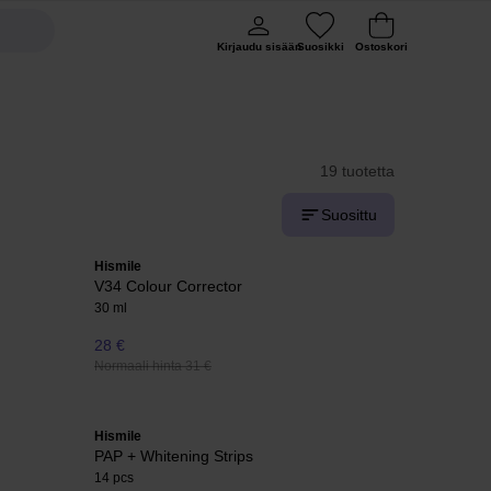
Kirjaudu sisään
Suosikki
Ostoskori
19 tuotetta
Suosittu
Hismile
V34 Colour Corrector
30 ml
28 €
Normaali hinta 31 €
Hismile
PAP + Whitening Strips
14 pcs