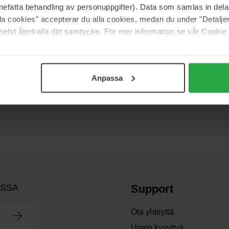
20 pcs
nefatta behandling av personuppgifter). Data som samlas in del
alla cookies" accepterar du alla cookies, medan du under "Detal
9 €
elst återkalla ditt samtycke. För mer information se vår Cookie
nta 10 €
Normaali hinta 10 €
Anpassa
kunnossa ja hengityksen raikkaana. Bangerheadilta löydät markkinoiden
OSSA
Support
Ota yhteyttä
Usein kysyttyä