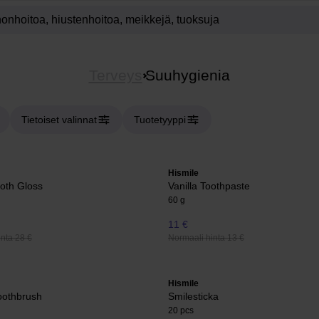
Terveys
Suuhygienia
Tietoiset valinnat
Tuotetyyppi
Hismile
ooth Gloss
Vanilla Toothpaste
60 g
11 €
nta 28 €
Normaali hinta 13 €
Hismile
Toothbrush
Smilesticka
20 pcs