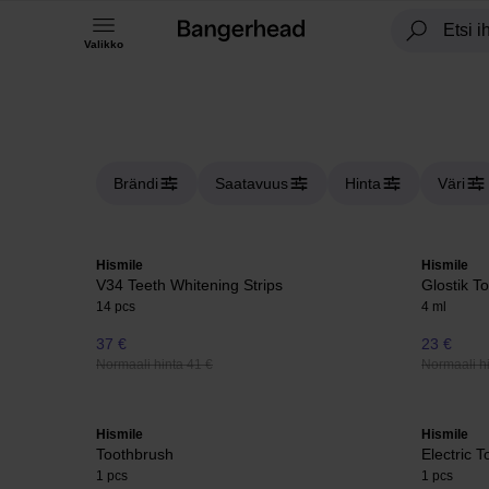
Valikko
Brändi
Saatavuus
Hinta
Väri
Hismile
Hismile
V34 Teeth Whitening Strips
Glostik T
14 pcs
4 ml
37 €
23 €
Normaali hinta 41 €
Normaali hi
Hismile
Hismile
Toothbrush
Electric 
1 pcs
1 pcs