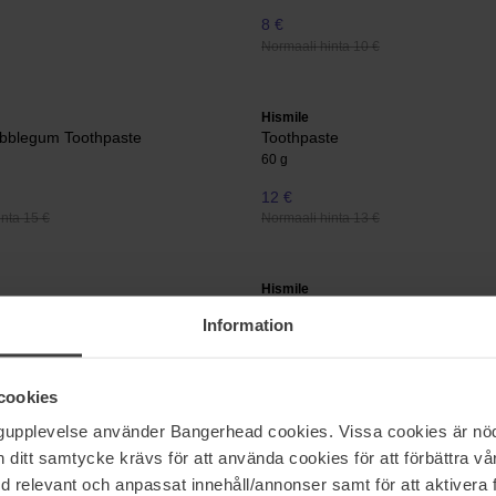
8 €
Normaali hinta 10 €
Hismile
bblegum Toothpaste
Toothpaste
60 g
12 €
nta 15 €
Normaali hinta 13 €
Hismile
oothpaste
PAP + Whitening Powder
Information
12 g
24 €
nta 13 €
Normaali hinta 27 €
cookies
ngupplevelse använder Bangerhead cookies. Vissa cookies är nöd
itt samtycke krävs för att använda cookies för att förbättra vår
Hismile
ka
Smilesticka
med relevant och anpassat innehåll/annonser samt för att aktiver