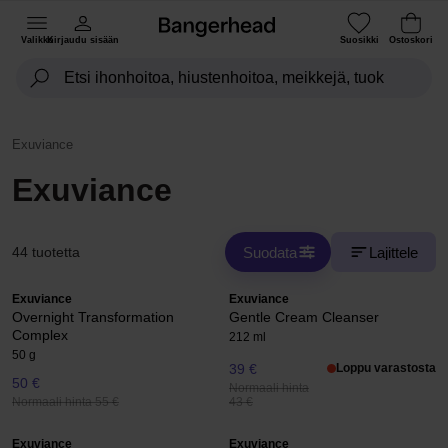
Valikko
Kirjaudu sisään
Suosikki
Ostoskori
Exuviance
Exuviance
Suodata
Lajittele
44 tuotetta
Exuviance
Exuviance
Overnight Transformation
Gentle Cream Cleanser
Complex
212 ml
50 g
39 €
Loppu varastosta
50 €
Normaali hinta
Normaali hinta 55 €
43 €
Exuviance
Exuviance