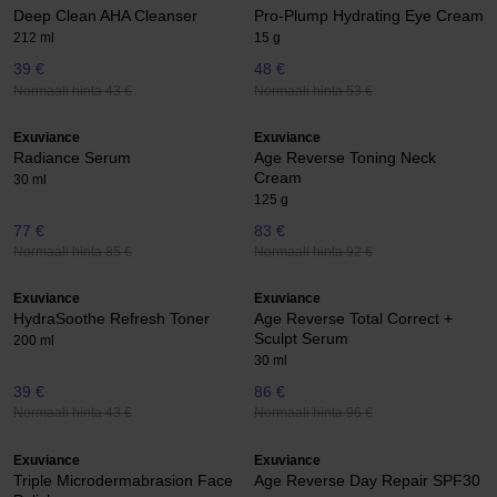
Deep Clean AHA Cleanser
Pro-Plump Hydrating Eye Cream
212 ml
15 g
39 €
48 €
Normaali hinta 43 €
Normaali hinta 53 €
Exuviance
Exuviance
Radiance Serum
Age Reverse Toning Neck
Cream
30 ml
125 g
77 €
83 €
Normaali hinta 85 €
Normaali hinta 92 €
Exuviance
Exuviance
HydraSoothe Refresh Toner
Age Reverse Total Correct +
Sculpt Serum
200 ml
30 ml
39 €
86 €
Normaali hinta 43 €
Normaali hinta 96 €
Exuviance
Exuviance
Triple Microdermabrasion Face
Age Reverse Day Repair SPF30