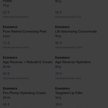
Polish
50 g
75 g
62 €
60 €
Normaali hinta 69 €
Normaali hinta 71 €
Exuviance
Exuviance
Pure Retinol Correcting Peel
Lift Volumizing Concentrate
6 pcs
50 g
71 €
90 €
Normaali hinta 79 €
Normaali hinta 100 €
Exuviance
Exuviance
Age Reverse + Rebuild-5 Cream
Age Reverse Hydrafirm
50 ml
50 g
84 €
70 €
Normaali hinta 93 €
Normaali hinta 78 €
Exuviance
Exuviance
Pro-Plump Hydrating Cream
Targeted Lip Filler
45 ml
10 g
50 €
39 €