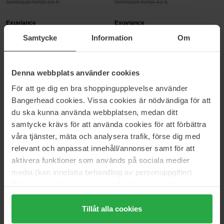
Normaali hinta 55 €
Normaali hinta 43 €
Exuviance
Exuviance
Night Corrector
Overnight Transformation
Samtycke
Information
Om
Complex & Deep Clean AHA
50 g
Value Pack
60 €
60 €
Denna webbplats använder cookies
Normaali hinta 67 €
Normaali hinta 67 €
För att ge dig en bra shoppingupplevelse använder
Exuviance
Exuviance
Bangerhead cookies. Vissa cookies är nödvändiga för att
Age Less Everyday & Overnight
AGE Less Everyday
du ska kunna använda webbplatsen, medan ditt
Transformation Complex
50 ml
samtycke krävs för att använda cookies för att förbättra
Value Pack
våra tjänster, mäta och analysera trafik, förse dig med
89 €
50 €
Normaali hinta 99 €
Normaali hinta 55 €
relevant och anpassat innehåll/annonser samt för att
aktivera funktioner som används på sociala medier
Exuviance
Exuviance
media (kan innefatta behandling av personuppgifter).
Pick-Me-Up Plumping Mask
SkinRise Morning Glow
Data som samlas in delas med cookieleverantören.
20 g
36 pcs
Genom att trycka på "Tillåt alla cookies" accepterar du
15 €
50 €
alla cookies, medan du under "Detaljer" kan anpassa
Tillåt alla cookies
Normaali hinta 17 €
Normaali hinta 55 €
användningen av cookies. Du kan när som helst återkalla