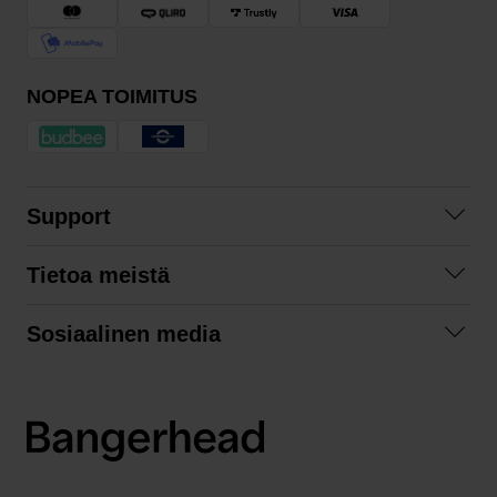
NOPEA TOIMITUS
Support
Ota yhteyttä
Tietoa meistä
Usein kysyttyä
Yhteistyöt
Tilausehdot
Sosiaalinen media
Kestävä kehitys
Palautukset
Facebook
Tietosuojaseloste
Instagram
LinkedIn