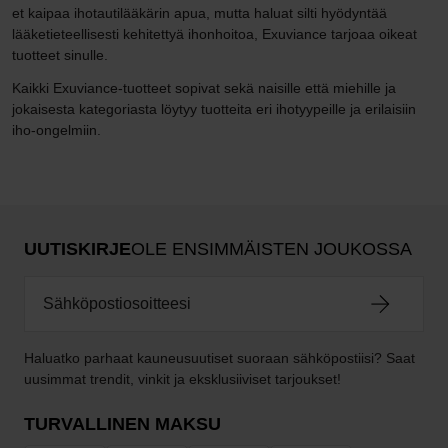
et kaipaa ihotautilääkärin apua, mutta haluat silti hyödyntää
lääketieteellisesti kehitettyä ihonhoitoa, Exuviance tarjoaa oikeat
tuotteet sinulle.
Kaikki Exuviance-tuotteet sopivat sekä naisille että miehille ja
jokaisesta kategoriasta löytyy tuotteita eri ihotyypeille ja erilaisiin
iho-ongelmiin.
UUTISKIRJE
OLE ENSIMMÄISTEN JOUKOSSA
Haluatko parhaat kauneusuutiset suoraan sähköpostiisi? Saat
uusimmat trendit, vinkit ja eksklusiiviset tarjoukset!
TURVALLINEN MAKSU