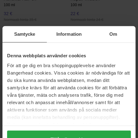
100 ml
100 ml
32 €
22 €
Normaali hinta 35 €
Normaali hinta 24 €
The Every
The Every
Samtycke
Information
Om
Scalp Food
Scalp Scrub
200 ml
200 ml
38 €
Loppu varastosta
34 €
Loppu varastosta
Denna webbplats använder cookies
Normaali hinta
Normaali hinta
42 €
37 €
För att ge dig en bra shoppingupplevelse använder
Bangerhead cookies. Vissa cookies är nödvändiga för att
du ska kunna använda webbplatsen, medan ditt
samtycke krävs för att använda cookies för att förbättra
våra tjänster, mäta och analysera trafik, förse dig med
UUTISKIRJE
OLE ENSIMMÄISTEN JOUKOSSA
relevant och anpassat innehåll/annonser samt för att
aktivera funktioner som används på sociala medier
media (kan innefatta behandling av personuppgifter).
Data som samlas in delas med cookieleverantören.
Genom att trycka på "Tillåt alla cookies" accepterar du
Haluatko parhaat kauneusuutiset suoraan sähköpostiisi? Saat