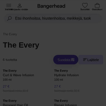
Valikko
Kirjaudu sisään
Suosikki
Ostoskori
The Every
The Every
Suodata
Lajittele
6 tuotetta
The Every
The Every
Curl & Wave Infusion
Hydrate Infusion
100 ml
100 ml
27 €
27 €
Normaali hinta 30 €
Normaali hinta 30 €
The Every
The Every
Renewal Hair Oil
Repair Infusion