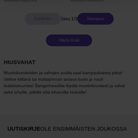
Normaali hinta 15 €
Normaali hinta 35 €
Sivu 1/3
Seuraava
Näytä lisää
HIUSVAHAT
Muotoiluvoiteiden ja vahojen avulla saat kampaukseesi pitoa!
Valitse kiiltävä tai mattapinnan antava tuote ja nauti
lisätekstuurista! Bangerheadilta löydät muotoiluvoiteet ja vahat
sekä lyhyille, pitkille että kiharoille hiuksille!
UUTISKIRJE
OLE ENSIMMÄISTEN JOUKOSSA