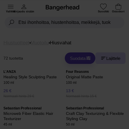
Valikko
Kirjaudu sisään
Suosikki
Ostoskori
Hiustuotteet
Muotoilu
Hiusvahat
Suodata
Lajittele
72 tuotetta
L'ANZA
Four Reasons
Healing Style Sculpting Paste
Original Matte Paste
100 ml
100 ml
26 €
13 €
Normaali hinta 29 €
Normaali hinta 15 €
Sebastian Professional
Sebastian Professional
Microweb Fiber Elastic Hair
Craft Clay Texturizing & Flexible
Texturizer
Styling Clay
45 ml
50 ml