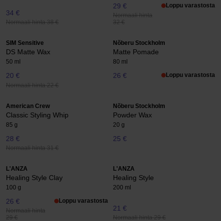
29 €
Loppu varastosta
34 €
Normaali hinta
Normaali hinta 38 €
32 €
SIM Sensitive
Nõberu Stockholm
DS Matte Wax
Matte Pomade
50 ml
80 ml
20 €
26 €
Loppu varastosta
Normaali hinta 22 €
American Crew
Nõberu Stockholm
Classic Styling Whip
Powder Wax
85 g
20 g
28 €
25 €
Normaali hinta 31 €
L'ANZA
L'ANZA
Healing Style Clay
Healing Style
100 g
200 ml
26 €
Loppu varastosta
21 €
Normaali hinta
Normaali hinta 29 €
29 €