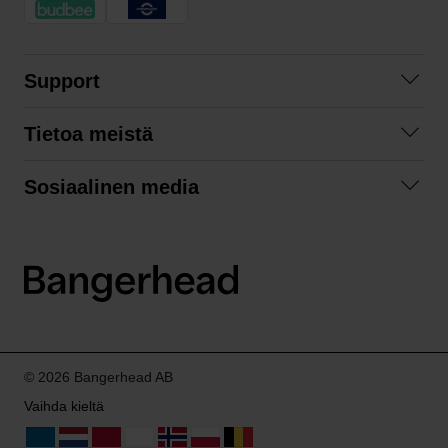
Support
Ota yhteyttä
Tietoa meistä
Usein kysyttyä
Yhteistyöt
Tilausehdot
Sosiaalinen media
Kestävä kehitys
Palautukset
Facebook
Tietosuojaseloste
Instagram
LinkedIn
© 2026 Bangerhead AB
Vaihda kieltä