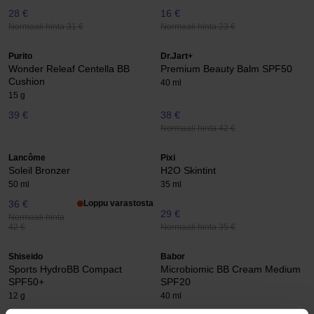
28 €
16 €
Normaali hinta 31 €
Normaali hinta 23 €
Purito
Dr.Jart+
Wonder Releaf Centella BB
Premium Beauty Balm SPF50
Cushion
40 ml
15 g
39 €
38 €
Normaali hinta 42 €
Lancôme
Pixi
Soleil Bronzer
H2O Skintint
50 ml
35 ml
36 €
Loppu varastosta
29 €
Normaali hinta
Normaali hinta 35 €
42 €
Shiseido
Babor
Sports HydroBB Compact
Microbiomic BB Cream Medium
SPF50+
SPF20
12 g
40 ml