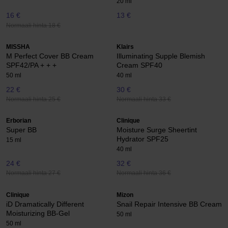
20 ml
16 €
13 €
Normaali hinta 18 €
MISSHA
Klairs
M Perfect Cover BB Cream
Illuminating Supple Blemish
SPF42/PA + + +
Cream SPF40
50 ml
40 ml
22 €
30 €
Normaali hinta 25 €
Normaali hinta 33 €
Erborian
Clinique
Super BB
Moisture Surge Sheertint
Hydrator SPF25
15 ml
40 ml
24 €
32 €
Normaali hinta 27 €
Normaali hinta 36 €
Clinique
Mizon
iD Dramatically Different
Snail Repair Intensive BB Cream
Moisturizing BB-Gel
50 ml
50 ml