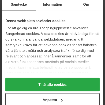
33 €
Loppu varastosta
60 €
Samtycke
Information
Om
Normaali hinta
Normaali hinta 66 €
40 €
Babor
Shiseido
Denna webbplats använder cookies
Microbiomic BB Cream Light
BB Creme Sport SPF50+
SPF20
30 ml
För att ge dig en bra shoppingupplevelse använder
40 ml
Bangerhead cookies. Vissa cookies är nödvändiga för att
50 €
Loppu varastosta
33 €
du ska kunna använda webbplatsen, medan ditt
Normaali hinta
Normaali hinta 40 €
56 €
samtycke krävs för att använda cookies för att förbättra
våra tjänster, mäta och analysera trafik, förse dig med
Maybelline
Nuxe
relevant och anpassat innehåll/annonser samt för att
Fit Me Nude BB Cream SPF50
Prodigieux® BB Cream | 24H
30 ml
30 ml
aktivera funktioner som används på sociala medier
media (kan innefatta behandling av personuppgifter).
12 €
28 €
Normaali hinta 13 €
Normaali hinta 33 €
Data som samlas in delas med cookieleverantören.
Genom att trycka på "Tillåt alla cookies" accepterar du
Dr. Ceuracle
Erborian
alla cookies, medan du under "Detaljer" kan anpassa
Tillåt alla cookies
Vegan Kombucha BB Cream
CC Creme
användningen av cookies. Du kan när som helst återkalla
Warm Sand
15 ml
ditt samtycke. För mer information se vår Cookie Policy
30 ml
Anpassa
samt vår Integritetspolicy.
27 €
Loppu varastosta
24 €