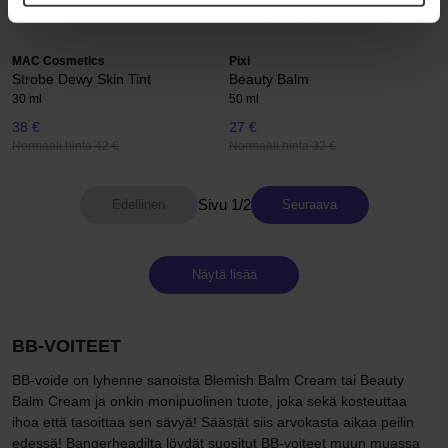
Normaali hinta
Normaali hinta 27 €
33 €
MAC Cosmetics
Pixi
Strobe Dewy Skin Tint
Beauty Balm
30 ml
50 ml
38 €
27 €
Normaali hinta 42 €
Normaali hinta 32 €
Sivu 1/2
Seuraava
Näytä lisää
BB-VOITEET
BB-voide on lyhenne sanoista Blemish Balm Cream tai Beauty
Balm Cream ja onkin monipuolinen tuote, joka sekä kosteuttaa
ihoa että tasoittaa sen sävyä! Säästät siis arvokasta aikaa peilin
edessä! Bangerheadilta löydät suositut BB-voiteet muun muassa