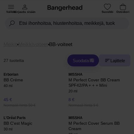
Valikko
Kirjaudu sisään
Suosikki
Ostoskori
Meikit
Meikkivoiteet
BB-voiteet
Suodata
Lajittele
27 tuotetta
Erborian
MISSHA
BB Créme
M Perfect Cover BB Cream
SPF42/PA + + + Mini
40 ml
20 ml
45 €
8 €
Normaali hinta 50 €
Normaali hinta 9 €
L'Oréal Paris
MISSHA
BB C'est Magic
M Perfect Cover Serum BB
Cream
30 ml