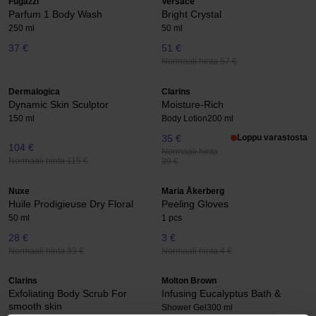
Fugazzi
Versace
Parfum 1 Body Wash
Bright Crystal
250 ml
50 ml
37 €
51 €
Normaali hinta 57 €
Dermalogica
Clarins
Dynamic Skin Sculptor
Moisture-Rich
150 ml
Body Lotion
200 ml
35 €
Loppu varastosta
104 €
Normaali hinta
Normaali hinta 115 €
39 €
Nuxe
Maria Åkerberg
Huile Prodigieuse Dry Floral
Peeling Gloves
50 ml
1 pcs
28 €
3 €
Normaali hinta 33 €
Normaali hinta 4 €
Clarins
Molton Brown
Exfoliating Body Scrub For
Infusing Eucalyptus Bath &
smooth skin
Shower Gel
300 ml