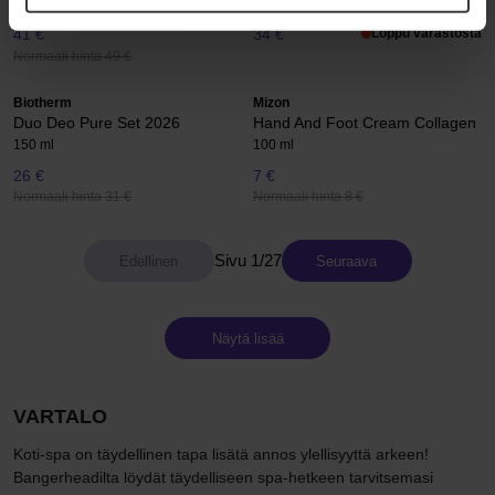
100 ml
400 ml
41 €
34 €
Loppu varastosta
Normaali hinta 49 €
Biotherm
Mizon
Duo Deo Pure Set 2026
Hand And Foot Cream Collagen
150 ml
100 ml
26 €
7 €
Normaali hinta 31 €
Normaali hinta 8 €
Sivu 1/27
Seuraava
Näytä lisää
VARTALO
Koti-spa on täydellinen tapa lisätä annos ylellisyyttä arkeen!
Bangerheadilta löydät täydelliseen spa-hetkeen tarvitsemasi