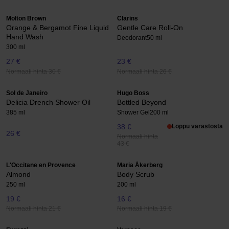
Molton Brown
Clarins
Orange & Bergamot Fine Liquid
Gentle Care Roll-On
Hand Wash
Deodorant
50 ml
300 ml
27 €
23 €
Normaali hinta 30 €
Normaali hinta 26 €
Sol de Janeiro
Hugo Boss
Delicia Drench Shower Oil
Bottled Beyond
385 ml
Shower Gel
200 ml
38 €
Loppu varastosta
26 €
Normaali hinta
43 €
L'Occitane en Provence
Maria Åkerberg
Almond
Body Scrub
250 ml
200 ml
19 €
16 €
Normaali hinta 21 €
Normaali hinta 19 €