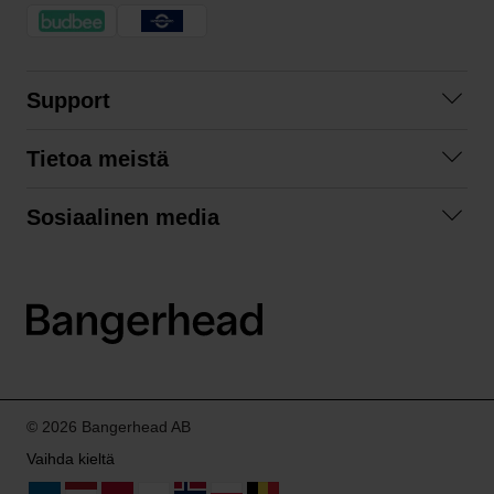
Support
Ota yhteyttä
Tietoa meistä
Usein kysyttyä
Yhteistyöt
Tilausehdot
Sosiaalinen media
Kestävä kehitys
Palautukset
Facebook
Tietosuojaseloste
Instagram
LinkedIn
© 2026 Bangerhead AB
Vaihda kieltä