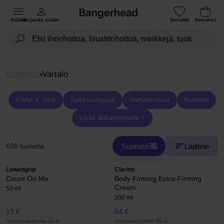
Valikko
Kirjaudu sisään
Suosikki
Ostoskori
Ihonhoito
Vartalo
Kädet & Jalat
Suihkusaippuat
Vartalovoiteet
Kuorinta
Lisää alakategorioita +
Suodata
Lajittele
636 tuotetta
Löwengrip
Clarins
Count On Me
Body Firming Extra-Firming
Cream
50 ml
200 ml
13 €
54 €
Normaali hinta 15 €
Normaali hinta 60 €