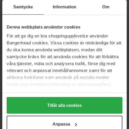
200 ml
Samtycke
Information
Om
37 €
Loppu varastosta
29 €
Normaali hinta
Normaali hinta 32 €
44 €
Denna webbplats använder cookies
Clarins
Hugo Boss
För att ge dig en bra shoppingupplevelse använder
Masvelt Advanced Body Shaping
Boss The Scent
Cream
Bangerhead cookies. Vissa cookies är nödvändiga för att
150 ml
200 ml
du ska kunna använda webbplatsen, medan ditt
55 €
Loppu varastosta
samtycke krävs för att använda cookies för att förbättra
25 €
Normaali hinta
våra tjänster, mäta och analysera trafik, förse dig med
Normaali hinta 27 €
62 €
relevant och anpassat innehåll/annonser samt för att
aktivera funktioner som används på sociala medier
Molton Brown
L'Occitane en Provence
Refined White Mulberry Fine
Shea Butter
media (kan innefatta behandling av personuppgifter).
Liquid Hand Wash
150 ml
Data som samlas in delas med cookieleverantören.
300 ml
Genom att trycka på "Tillåt alla cookies" accepterar du
27 €
27 €
alla cookies, medan du under "Detaljer" kan anpassa
Tillåt alla cookies
Normaali hinta 30 €
Normaali hinta 30 €
användningen av cookies. Du kan när som helst återkalla
ditt samtycke. För mer information se vår Cookie Policy
Nuxe
Sol de Janeiro
Anpassa
Huile Prodigieuse
Body Badalada
samt vår Integritetspolicy.