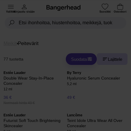
Valikko
Kirjaudu sisään
Suosikki
Ostoskori
Meikit
Peitevärit
Suodata
Lajittele
77 tuotetta
Estée Lauder
By Terry
Double Wear Stay-In-Place
Hyaluronic Serum Concealer
Concealer
5,2 ml
12 ml
36 €
49 €
Normaali hinta 40 €
Estée Lauder
Lancôme
Futurist Soft Touch Brightening
Teint Idole Ultra Wear All Over
Skincealer
Concealer