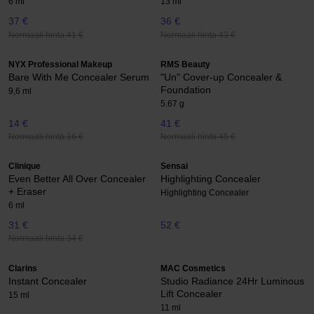
6 ml
13 ml
37 €
36 €
Normaali hinta 41 €
Normaali hinta 43 €
NYX Professional Makeup
RMS Beauty
Bare With Me Concealer Serum
"Un" Cover-up Concealer &
Foundation
9,6 ml
5.67 g
14 €
41 €
Normaali hinta 16 €
Normaali hinta 45 €
Clinique
Sensai
Even Better All Over Concealer
Highlighting Concealer
+ Eraser
Highlighting Concealer
6 ml
31 €
52 €
Normaali hinta 34 €
Clarins
MAC Cosmetics
Instant Concealer
Studio Radiance 24Hr Luminous
Lift Concealer
15 ml
11 ml