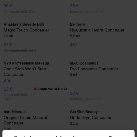
30 €
35 €
Normaali hinta 33 €
Normaali hinta 39 €
Anastasia Beverly Hills
By Terry
Magic Touch Concealer
Hyaluronic Hydra Concealer
12 ml
5,9 ml
27 €
46 €
Normaali hinta 32 €
NYX Professional Makeup
MAC Cosmetics
Can't Stop Won't Stop
Pro Longwear Concealer
Concealer
9 ml
3 ml
13 €
Loppu varastosta
32 €
Normaali hinta
Normaali hinta 36 €
14 €
bareMinerals
Glo Skin Beauty
Original Liquid Mineral
Under Eye Concealer
Concealer
3.1 g
6 ml
37 €
Loppu varastosta