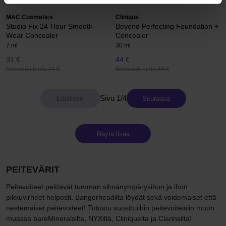
MAC Cosmetics
Clinique
Studio Fix 24-Hour Smooth
Beyond Perfecting Foundation +
Wear Concealer
Concealer
7 ml
30 ml
31 €
44 €
Normaali hinta 34 €
Normaali hinta 49 €
Sivu 1/4
Seuraava
Näytä lisää
PEITEVÄRIT
Peitevoiteet peittävät tumman silmänympärysihon ja ihon
pikkuvirheet helposti. Bangerheadilta löydät sekä voidemaiset että
nestemäiset peitevoiteet! Tutustu suosittuihin peitevoiteisiin muun
muassa bareMineralsilta, NYXiltä, Cliniquelta ja Clarinsilta!