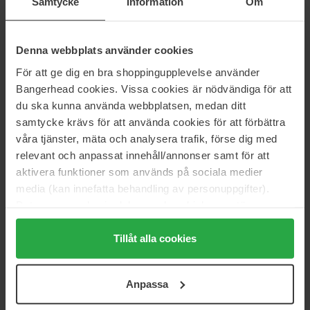
Samtycke
Information
Om
36 €
Loppu varastosta
Normaali hinta
41 €
Pixi
IsaDora
Denna webbplats använder cookies
Correction Concentrate
The Concealer Stick
3 g
2,25 g
För att ge dig en bra shoppingupplevelse använder
Bangerhead cookies. Vissa cookies är nödvändiga för att
17 €
12 €
Normaali hinta 19 €
Normaali hinta 13 €
du ska kunna använda webbplatsen, medan ditt
samtycke krävs för att använda cookies för att förbättra
Lancôme
IDUN Minerals
våra tjänster, mäta och analysera trafik, förse dig med
Teint Idole Ultra Wear Care &
Duo Concealer Kaprifol
relevant och anpassat innehåll/annonser samt för att
Glow Concealer
2,8 g
aktivera funktioner som används på sociala medier
13 ml
media (kan innefatta behandling av personuppgifter).
36 €
26 €
Data som samlas in delas med cookieleverantören.
Normaali hinta 43 €
Genom att trycka på "Tillåt alla cookies" accepterar du
Maybelline
Maybelline
alla cookies, medan du under "Detaljer" kan anpassa
Tillåt alla cookies
Fit Me Concealer
Superstay Active Wear
användningen av cookies. Du kan när som helst återkalla
Concealer
6.8 ml
ditt samtycke. För mer information se vår Cookie Policy
10 ml
10 €
Loppu varastosta
Anpassa
samt vår Integritetspolicy.
11 €
Normaali hinta
Normaali hinta 13 €
11 €