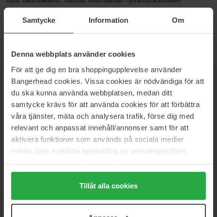
ihosi silkinsileäksi. Tutustu huumaavan hyväntuoksuiseen
kylpyöljyvalikoimaamme ja lisää ripaus luksusta seuraavaan
Samtycke
Information
Om
kylpyhetkeesi. Meiltä löydät kaikki suosikkituotteet muun muassa
Molton Brownilta ja Decléorilta!
Denna webbplats använder cookies
För att ge dig en bra shoppingupplevelse använder
Bangerhead cookies. Vissa cookies är nödvändiga för att
UUTISKIRJE
OLE ENSIMMÄISTEN JOUKOSSA
du ska kunna använda webbplatsen, medan ditt
samtycke krävs för att använda cookies för att förbättra
våra tjänster, mäta och analysera trafik, förse dig med
relevant och anpassat innehåll/annonser samt för att
aktivera funktioner som används på sociala medier
Haluatko parhaat kauneusuutiset suoraan sähköpostiisi? Saat
media (kan innefatta behandling av personuppgifter).
uusimmat trendit, vinkit ja eksklusiiviset tarjoukset!
Data som samlas in delas med cookieleverantören.
TURVALLINEN MAKSU
Genom att trycka på "Tillåt alla cookies" accepterar du
alla cookies, medan du under "Detaljer" kan anpassa
Tillåt alla cookies
användningen av cookies. Du kan när som helst återkalla
ditt samtycke. För mer information se vår Cookie Policy