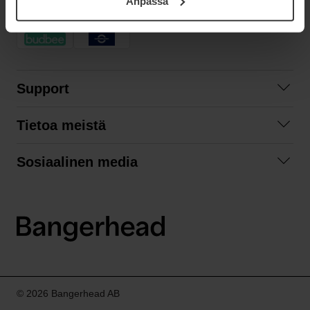
Anpassa
samt vår Integritetspolicy.
NOPEA TOIMITUS
Support
Ota yhteyttä
Tietoa meistä
Usein kysyttyä
Yhteistyöt
Tilausehdot
Sosiaalinen media
Kestävä kehitys
Palautukset
Facebook
Tietosuojaseloste
Instagram
LinkedIn
© 2026 Bangerhead AB