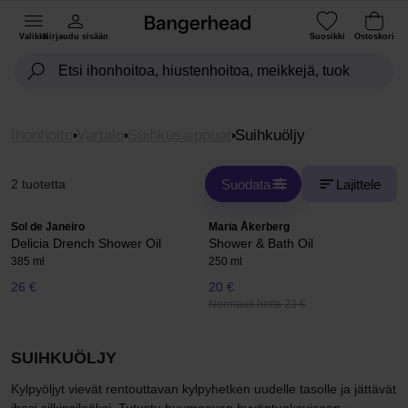
Valikko
Kirjaudu sisään
Suosikki
Ostoskori
Ihonhoito
Vartalo
Suihkusaippuat
Suihkuöljy
Suodata
Lajittele
2 tuotetta
Sol de Janeiro
Maria Åkerberg
Delicia Drench Shower Oil
Shower & Bath Oil
385 ml
250 ml
26 €
20 €
Normaali hinta 23 €
SUIHKUÖLJY
Kylpyöljyt vievät rentouttavan kylpyhetken uudelle tasolle ja jättävät