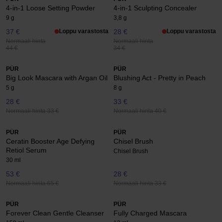
4-in-1 Loose Setting Powder
4-in-1 Sculpting Concealer
9 g
3,8 g
37 €
Loppu varastosta
28 €
Loppu varastosta
Normaali hinta
Normaali hinta
44 €
34 €
PÜR
PÜR
Big Look Mascara with Argan Oil
Blushing Act - Pretty in Peach
5 g
8 g
28 €
33 €
Normaali hinta 33 €
Normaali hinta 40 €
PÜR
PÜR
Ceratin Booster Age Defying
Chisel Brush
Retiol Serum
Chisel Brush
30 ml
53 €
28 €
Normaali hinta 65 €
Normaali hinta 33 €
PÜR
PÜR
Forever Clean Gentle Cleanser
Fully Charged Mascara