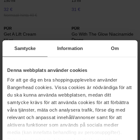
150 ml
13 ml
32 €
31 €
Normaali hinta 40 €
PÜR
PÜR
Get A Lift Cream
Go With The Glow Niacinamide
Drops
50 ml
30 ml
Samtycke
Information
Om
45 €
Loppu varastosta
32 €
Normaali hinta
Normaali hinta 38 €
56 €
Denna webbplats använder cookies
PÜR
PÜR
Lit Mist
Love Your Selfie Liquid
För att ge dig en bra shoppingupplevelse använder
Foundation
100 ml
Bangerhead cookies. Vissa cookies är nödvändiga för att
30 ml
du ska kunna använda webbplatsen, medan ditt
32 €
51 €
samtycke krävs för att använda cookies för att förbättra
Normaali hinta 39 €
Normaali hinta 57 €
våra tjänster, mäta och analysera trafik, förse dig med
relevant och anpassat innehåll/annonser samt för att
PÜR
PÜR
aktivera funktioner som används på sociala medier
Mellow Eyes Rejuvenating Eye
Mineral Glow Illuminating
Patches
Bronzer Skin Perfecting Powder
media (kan innefatta behandling av personuppgifter).
90 g
8 g
Data som samlas in delas med cookieleverantören.