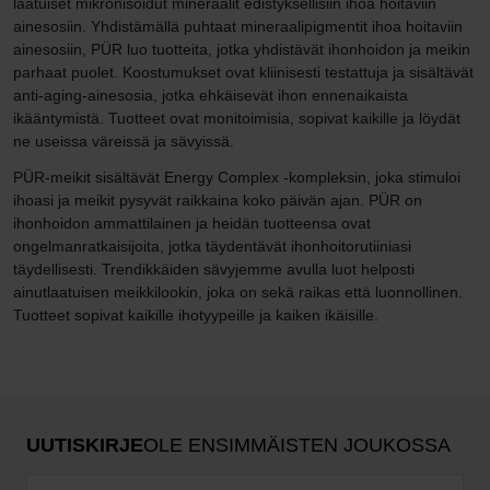
laatuiset mikronisoidut mineraalit edistyksellisiin ihoa hoitaviin
ainesosiin. Yhdistämällä puhtaat mineraalipigmentit ihoa hoitaviin
ainesosiin, PÜR luo tuotteita, jotka yhdistävät ihonhoidon ja meikin
parhaat puolet. Koostumukset ovat kliinisesti testattuja ja sisältävät
anti-aging-ainesosia, jotka ehkäisevät ihon ennenaikaista
ikääntymistä. Tuotteet ovat monitoimisia, sopivat kaikille ja löydät
ne useissa väreissä ja sävyissä.
PÜR-meikit sisältävät Energy Complex -kompleksin, joka stimuloi
ihoasi ja meikit pysyvät raikkaina koko päivän ajan. PÜR on
ihonhoidon ammattilainen ja heidän tuotteensa ovat
ongelmanratkaisijoita, jotka täydentävät ihonhoitorutiiniasi
täydellisesti. Trendikkäiden sävyjemme avulla luot helposti
ainutlaatuisen meikkilookin, joka on sekä raikas että luonnollinen.
Tuotteet sopivat kaikille ihotyypeille ja kaiken ikäisille.
UUTISKIRJE
OLE ENSIMMÄISTEN JOUKOSSA