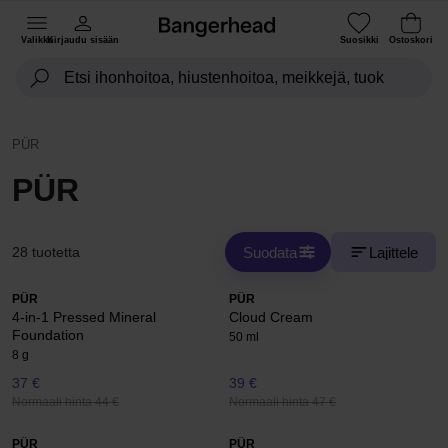
Valikko
Kirjaudu sisään
Suosikki
Ostoskori
PÜR
PÜR
Suodata
Lajittele
28 tuotetta
PÜR
PÜR
4-in-1 Pressed Mineral
Cloud Cream
Foundation
50 ml
8 g
37 €
39 €
Normaali hinta 44 €
Normaali hinta 47 €
PÜR
PÜR