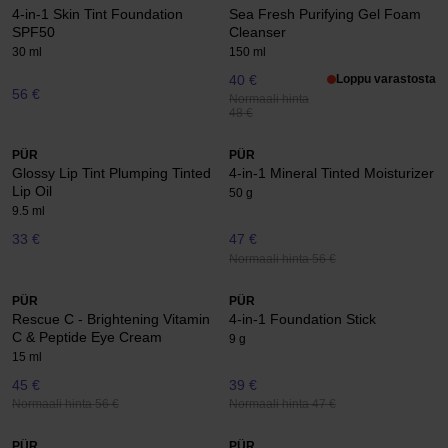
4-in-1 Skin Tint Foundation
Sea Fresh Purifying Gel Foam
SPF50
Cleanser
30 ml
150 ml
40 €
Loppu varastosta
56 €
Normaali hinta
48 €
PÜR
PÜR
Glossy Lip Tint Plumping Tinted
4-in-1 Mineral Tinted Moisturizer
Lip Oil
50 g
9.5 ml
33 €
47 €
Normaali hinta 56 €
PÜR
PÜR
Rescue C - Brightening Vitamin
4-in-1 Foundation Stick
C & Peptide Eye Cream
9 g
15 ml
45 €
39 €
Normaali hinta 56 €
Normaali hinta 47 €
PÜR
PÜR